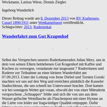
Weckmann, Larissa Wiese, Dennis Ziegler.
Ingeborg Wunderlich
Dieser Beitrag wurde am
8. Dezember 2013
von
RV Kurhessen-
Cassel 1890/1911
unter
Wettkampfsport
veröffentlicht.
Schlagwörter:
2013
,
Ruderpokal
.
Wanderfahrt zum Gut Kragenhof
Selbst das Versprechen unseres Ruderkameraden Julian Merz, uns in
dem von seinen Eltern betriebenen Gut Kragenhof mit Kaffee und
Kuchen zu versorgen, veranlasste nur insgesamt 7 Ruderrinnen und
Ruderer zur Teilnahme an einer kleinen Wanderfahrt am
07.09.2013. Unter der Leitung von Irene Diebel und Torsten Gorski
machten wir uns auf den Weg und erreichten pünktlich die Kasseler
Stadtschleuse, die uns schnell ins Unterwasser brachte. Dort kamen
wir bei sonnigem Wetter gut voran, obwohl der von einer Mitruderin
versprochene „Schnappes“ fehlte und sich die von uns aus dem
Wasser gefischte Weinflasche als Flaschenpost mit einer Hymne an
die Liebe von leider nur fragwürdiger Qualität entpuppte. Dafür