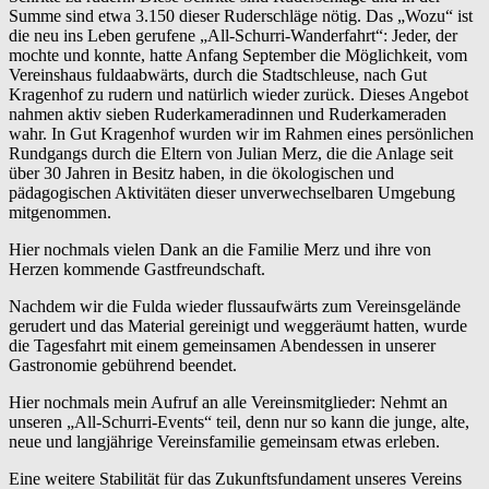
Summe sind etwa 3.150 dieser Ruderschläge nötig. Das „Wozu“ ist
die neu ins Leben gerufene „All-Schurri-Wanderfahrt“: Jeder, der
mochte und konnte, hatte Anfang September die Möglichkeit, vom
Vereinshaus fuldaabwärts, durch die Stadtschleuse, nach Gut
Kragenhof zu rudern und natürlich wieder zurück. Dieses Angebot
nahmen aktiv sieben Ruderkameradinnen und Ruderkameraden
wahr. In Gut Kragenhof wurden wir im Rahmen eines persönlichen
Rundgangs durch die Eltern von Julian Merz, die die Anlage seit
über 30 Jahren in Besitz haben, in die ökologischen und
pädagogischen Aktivitäten dieser unverwechselbaren Umgebung
mitgenommen.
Hier nochmals vielen Dank an die Familie Merz und ihre von
Herzen kommende Gastfreundschaft.
Nachdem wir die Fulda wieder flussaufwärts zum Vereinsgelände
gerudert und das Material gereinigt und weggeräumt hatten, wurde
die Tagesfahrt mit einem gemeinsamen Abendessen in unserer
Gastronomie gebührend beendet.
Hier nochmals mein Aufruf an alle Vereinsmitglieder: Nehmt an
unseren „All-Schurri-Events“ teil, denn nur so kann die junge, alte,
neue und langjährige Vereinsfamilie gemeinsam etwas erleben.
Eine weitere Stabilität für das Zukunftsfundament unseres Vereins