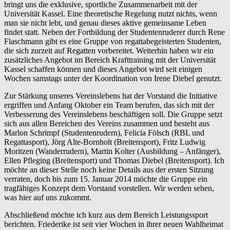
bringt uns die exklusive, sportliche Zusammenarbeit mit der
Universität Kassel. Eine theoretische Regelung nutzt nichts, wenn
man sie nicht lebt, und genau dieses aktive gemeinsame Leben
findet statt. Neben der Fortbildung der Studentenruderer durch Rene
Flaschmann gibt es eine Gruppe von regattabegeisterten Studenten,
die sich zurzeit auf Regatten vorbereitet. Weiterhin haben wir ein
zusätzliches Angebot im Bereich Krafttraining mit der Universität
Kassel schaffen können und dieses Angebot wird seit einigen
Wochen samstags unter der Koordination von Irene Diebel genutzt.
Zur Stärkung unseres Vereinslebens hat der Vorstand die Initiative
ergriffen und Anfang Oktober ein Team berufen, das sich mit der
Verbesserung des Vereinslebens beschäftigen soll. Die Gruppe setzt
sich aus allen Bereichen des Vereins zusammen und besteht aus
Marlon Schrimpf (Studentenrudern), Felicia Fölsch (RBL und
Regattasport), Jörg Alte-Bornholt (Breitensport), Fritz Ludwig
Moritzen (Wanderrudern), Martin Kolter (Ausbildung – Anfänger),
Ellen Pfleging (Breitensport) und Thomas Diebel (Breitensport). Ich
möchte an dieser Stelle noch keine Details aus der ersten Sitzung
verraten, doch bis zum 15. Januar 2014 möchte die Gruppe ein
tragfähiges Konzept dem Vorstand vorstellen. Wir werden sehen,
was hier auf uns zukommt.
Abschließend möchte ich kurz aus dem Bereich Leistungssport
berichten. Friederike ist seit vier Wochen in ihrer neuen Wahlheimat