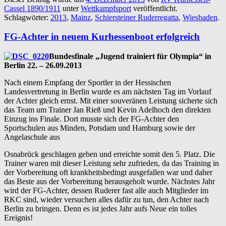
Cassel 1890/1911
unter
Wettkampfsport
veröffentlicht.
Schlagwörter:
2013
,
Mainz
,
Schiersteiner Ruderregatta
,
Wiesbaden
.
FG-Achter in neuem Kurhessenboot erfolgreich
Bundesfinale „Jugend trainiert für Olympia“ in
Berlin 22. – 26.09.2013
Nach einem Empfang der Sportler in der Hessischen
Landesvertretung in Berlin wurde es am nächsten Tag im Vorlauf
der Achter gleich ernst. Mit einer souveränen Leistung sicherte sich
das Team um Trainer Jan Rieß und Kevin Adelhoch den direkten
Einzug ins Finale. Dort musste sich der FG-Achter den
Sportschulen aus Minden, Potsdam und Hamburg sowie der
Angelaschule aus
Osnabrück geschlagen geben und erreichte somit den 5. Platz. Die
Trainer waren mit dieser Leistung sehr zufrieden, da das Training in
der Vorbereitung oft krankheitsbedingt ausgefallen war und daher
das Beste aus der Vorbereitung herausgeholt wurde. Nächstes Jahr
wird der FG-Achter, dessen Ruderer fast alle auch Mitglieder im
RKC sind, wieder versuchen alles dafür zu tun, den Achter nach
Berlin zu bringen. Denn es ist jedes Jahr aufs Neue ein tolles
Ereignis!