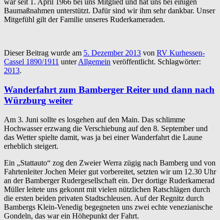
war seit 1. April 1966 bei uns Mitglied und hat uns bei einigen
Baumaßnahmen unterstützt. Dafür sind wir ihm sehr dankbar. Unser
Mitgefühl gilt der Familie unseres Ruderkameraden.
Dieser Beitrag wurde am
5. Dezember 2013
von
RV Kurhessen-
Cassel 1890/1911
unter
Allgemein
veröffentlicht. Schlagwörter:
2013
.
Wanderfahrt zum Bamberger Reiter und dann nach
Würzburg weiter
Am 3. Juni sollte es losgehen auf den Main. Das schlimme
Hochwasser erzwang die Verschiebung auf den 8. September und
das Wetter spielte damit, was ja bei einer Wanderfahrt die Laune
erheblich steigert.
Ein „Stattauto“ zog den Zweier Werra zügig nach Bamberg und von
Fahrtenleiter Jochen Meier gut vorbereitet, setzten wir um 12.30 Uhr
an der Bamberger Rudergesellschaft ein. Der dortige Ruderkamerad
Müller leitete uns gekonnt mit vielen nützlichen Ratschlägen durch
die ersten beiden privaten Stadtschleusen. Auf der Regnitz durch
Bambergs Klein-Venedig begegneten uns zwei echte venezianische
Gondeln, das war ein Höhepunkt der Fahrt.