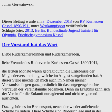
Julian Gerwatowski
Dieser Beitrag wurde am
3. Dezember 2013
von
RV Kurhessen-
Cassel 1890/1911
unter
Wettkampfsport
veröffentlicht.
Schlagwörter:
2013
,
Berlin
,
Bundesfinale Jugend trainiert für
Olympia
,
Friedrichsgymnasium Kassel
.
Der Vorstand hat das Wort
Liebe Ruderkameradinnen und Ruderkameraden,
liebe Freunde des Ruderverein Kurhessen-Cassel 1890/1911,
die letzten Monate waren geprägt durch die Ergebnisse der
Mitgliederversammlung, welche im August stattgefunden hat. An
dieser Stelle möchte ich mich auch im Namen meiner
Vorstandskollegen ganz persönlich für das entgegengebrachte
Vertrauen der Vereinsfamilie bedanken. Denn im Ergebnis kann sich
der Verein für die Zukunft nur agierend und nicht reagierend
ausrichten.
Dazu gehört es im Breitensport, neue oder wieder auflebende
Schritte zu rudern. Diese Schritte sind Ruderschläge und in der