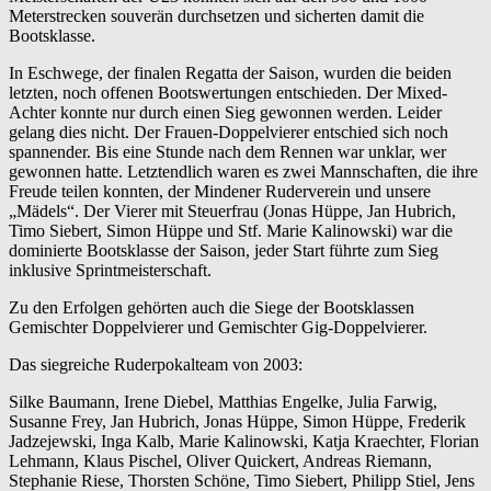
Meterstrecken souverän durchsetzen und sicherten damit die
Bootsklasse.
In Eschwege, der finalen Regatta der Saison, wurden die beiden
letzten, noch offenen Bootswertungen entschieden. Der Mixed-
Achter konnte nur durch einen Sieg gewonnen werden. Leider
gelang dies nicht. Der Frauen-Doppelvierer entschied sich noch
spannender. Bis eine Stunde nach dem Rennen war unklar, wer
gewonnen hatte. Letztendlich waren es zwei Mannschaften, die ihre
Freude teilen konnten, der Mindener Ruderverein und unsere
„Mädels“. Der Vierer mit Steuerfrau (Jonas Hüppe, Jan Hubrich,
Timo Siebert, Simon Hüppe und Stf. Marie Kalinowski) war die
dominierte Bootsklasse der Saison, jeder Start führte zum Sieg
inklusive Sprintmeisterschaft.
Zu den Erfolgen gehörten auch die Siege der Bootsklassen
Gemischter Doppelvierer und Gemischter Gig-Doppelvierer.
Das siegreiche Ruderpokalteam von 2003:
Silke Baumann, Irene Diebel, Matthias Engelke, Julia Farwig,
Susanne Frey, Jan Hubrich, Jonas Hüppe, Simon Hüppe, Frederik
Jadzejewski, Inga Kalb, Marie Kalinowski, Katja Kraechter, Florian
Lehmann, Klaus Pischel, Oliver Quickert, Andreas Riemann,
Stephanie Riese, Thorsten Schöne, Timo Siebert, Philipp Stiel, Jens