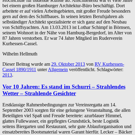
Hochschule für bildende Künste ab. Anschließend war er viele Jahre
bei einem großen Hamburger Architektur-Büro beschäftigt. Dort
arbeitete er auf vielen Arbeitsgebieten, mit großer Freude besonders
gern auf dem des Schiffbaues. In seinen letzten Berufsjahren als
selbständiger Architekt spezialisierte er sich ganz auf den Neubau
von Schiffsyachten. Am 13.03.2013 ist Lothar Schimpf in Börnsen,
seinem Wohnort in der Nähe von Hamburg-Bergedorf, im Alter von
87 Jahren verstorben. Er war 74 Jahre Mitglied im Ruderverein
Kurhessen-Cassel.
Wilhelm Hellmuth
Dieser Beitrag wurde am
29. Oktober 2013
von
RV Kurhessen-
Cassel 1890/1911
unter
Allgemein
veröffentlicht. Schlagwörter:
2013
.
Vor 10 Jahren: Es stand im Schurri – Strahlendes
Wetter – Strahlende Gesichter
Erstklassige Rahmenbedingungen zur Vereinsregatta am 14.
September 2003 sorgten für eine gelungene Veranstaltung, die allen
Beteiligten viel Spaß und Freude bereitete: azurblauer Himmel,
glattes Fullewasser, ein gepflegtes Grundstück, beste Logistik
seitens Biergarten und Restaurant, sehr gute Ablauforganisation und
einsatzbereites Bootsmaterial waren Garant hierfür. Lecker – Bäcker