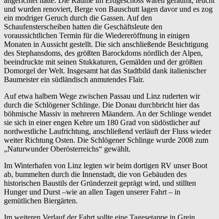
angerichtet hatte. Die Räume im Erdgeschoss waren geräumt, feucht
und wurden renoviert, Berge von Bauschutt lagen davor und es zog
ein modriger Geruch durch die Gassen. Auf den
Schaufensterscheiben hatten die Geschäftsleute den
voraussichtlichen Termin für die Wiedereröffnung in einigen
Monaten in Aussicht gestellt. Die sich anschließende Besichtigung
des Stephansdoms, des größten Barockdoms nördlich der Alpen,
beeindruckte mit seinen Stukkaturen, Gemälden und der größten
Domorgel der Welt. Insgesamt hat das Stadtbild dank italienischer
Baumeister ein südländisch anmutendes Flair.
Auf etwa halbem Wege zwischen Passau und Linz ruderten wir
durch die Schlögener Schlinge. Die Donau durchbricht hier das
böhmische Massiv in mehreren Mäandern. An der Schlinge wendet
sie sich in einer engen Kehre um 180 Grad von südöstlicher auf
nordwestliche Laufrichtung, anschließend verläuft der Fluss wieder
weiter Richtung Osten. Die Schlögener Schlinge wurde 2008 zum
„Naturwunder Oberösterreichs“ gewählt.
Im Winterhafen von Linz legten wir beim dortigen RV unser Boot
ab, bummelten durch die Innenstadt, die von Gebäuden des
historischen Baustils der Gründerzeit geprägt wird, und stillten
Hunger und Durst –wie an allen Tagen unserer Fahrt – in
gemütlichen Biergärten.
Im weiteren Verlauf der Fahrt sollte eine Tagesetappe in Grein