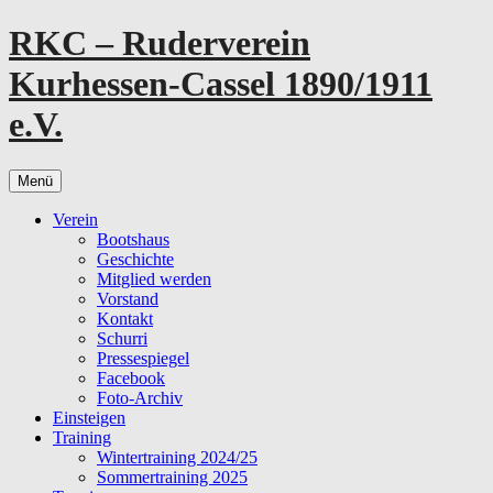
Zum
RKC – Ruderverein
Inhalt
springen
Kurhessen-Cassel 1890/1911
e.V.
Menü
Verein
Bootshaus
Geschichte
Mitglied werden
Vorstand
Kontakt
Schurri
Pressespiegel
Facebook
Foto-Archiv
Einsteigen
Training
Wintertraining 2024/25
Sommertraining 2025