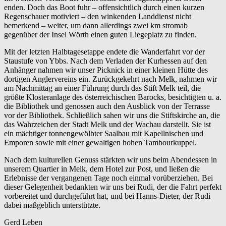
enden. Doch das Boot fuhr – offensichtlich durch einen kurzen
Regenschauer motiviert – den winkenden Landdienst nicht
bemerkend – weiter, um dann allerdings zwei km stromab
gegenüber der Insel Wörth einen guten Liegeplatz zu finden.
Mit der letzten Halbtagesetappe endete die Wanderfahrt vor der
Staustufe von Ybbs. Nach dem Verladen der Kurhessen auf den
Anhänger nahmen wir unser Picknick in einer kleinen Hütte des
dortigen Anglervereins ein. Zurückgekehrt nach Melk, nahmen wir
am Nachmittag an einer Führung durch das Stift Melk teil, die
größte Klosteranlage des österreichischen Barocks, besichtigten u. a.
die Bibliothek und genossen auch den Ausblick von der Terrasse
vor der Bibliothek. Schließlich sahen wir uns die Stiftskirche an, die
das Wahrzeichen der Stadt Melk und der Wachau darstellt. Sie ist
ein mächtiger tonnengewölbter Saalbau mit Kapellnischen und
Emporen sowie mit einer gewaltigen hohen Tambourkuppel.
Nach dem kulturellen Genuss stärkten wir uns beim Abendessen in
unserem Quartier in Melk, dem Hotel zur Post, und ließen die
Erlebnisse der vergangenen Tage noch einmal vorüberziehen. Bei
dieser Gelegenheit bedankten wir uns bei Rudi, der die Fahrt perfekt
vorbereitet und durchgeführt hat, und bei Hanns-Dieter, der Rudi
dabei maßgeblich unterstützte.
Gerd Leben