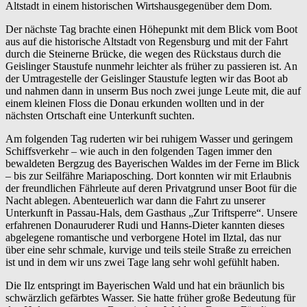
Altstadt in einem historischen Wirtshausgegenüber dem Dom.
Der nächste Tag brachte einen Höhepunkt mit dem Blick vom Boot
aus auf die historische Altstadt von Regensburg und mit der Fahrt
durch die Steinerne Brücke, die wegen des Rückstaus durch die
Geislinger Staustufe nunmehr leichter als früher zu passieren ist. An
der Umtragestelle der Geislinger Staustufe legten wir das Boot ab
und nahmen dann in unserm Bus noch zwei junge Leute mit, die auf
einem kleinen Floss die Donau erkunden wollten und in der
nächsten Ortschaft eine Unterkunft suchten.
Am folgenden Tag ruderten wir bei ruhigem Wasser und geringem
Schiffsverkehr – wie auch in den folgenden Tagen immer den
bewaldeten Bergzug des Bayerischen Waldes im der Ferne im Blick
– bis zur Seilfähre Mariaposching. Dort konnten wir mit Erlaubnis
der freundlichen Fährleute auf deren Privatgrund unser Boot für die
Nacht ablegen. Abenteuerlich war dann die Fahrt zu unserer
Unterkunft in Passau-Hals, dem Gasthaus „Zur Triftsperre“. Unsere
erfahrenen Donauruderer Rudi und Hanns-Dieter kannten dieses
abgelegene romantische und verborgene Hotel im Ilztal, das nur
über eine sehr schmale, kurvige und teils steile Straße zu erreichen
ist und in dem wir uns zwei Tage lang sehr wohl gefühlt haben.
Die Ilz entspringt im Bayerischen Wald und hat ein bräunlich bis
schwärzlich gefärbtes Wasser. Sie hatte früher große Bedeutung für