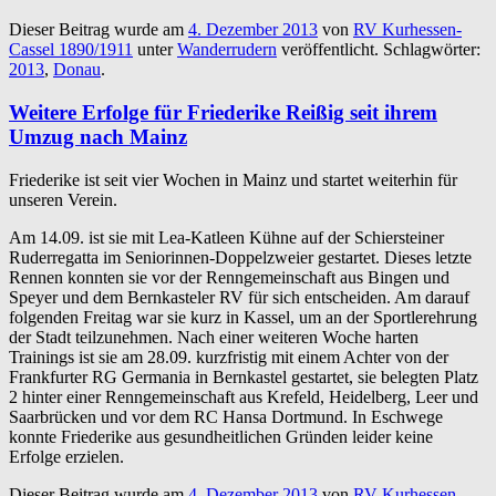
Dieser Beitrag wurde am
4. Dezember 2013
von
RV Kurhessen-
Cassel 1890/1911
unter
Wanderrudern
veröffentlicht. Schlagwörter:
2013
,
Donau
.
Weitere Erfolge für Friederike Reißig seit ihrem
Umzug nach Mainz
Friederike ist seit vier Wochen in Mainz und startet weiterhin für
unseren Verein.
Am 14.09. ist sie mit Lea-Katleen Kühne auf der Schiersteiner
Ruderregatta im Seniorinnen-Doppelzweier gestartet. Dieses letzte
Rennen konnten sie vor der Renngemeinschaft aus Bingen und
Speyer und dem Bernkasteler RV für sich entscheiden. Am darauf
folgenden Freitag war sie kurz in Kassel, um an der Sportlerehrung
der Stadt teilzunehmen. Nach einer weiteren Woche harten
Trainings ist sie am 28.09. kurzfristig mit einem Achter von der
Frankfurter RG Germania in Bernkastel gestartet, sie belegten Platz
2 hinter einer Renngemeinschaft aus Krefeld, Heidelberg, Leer und
Saarbrücken und vor dem RC Hansa Dortmund. In Eschwege
konnte Friederike aus gesundheitlichen Gründen leider keine
Erfolge erzielen.
Dieser Beitrag wurde am
4. Dezember 2013
von
RV Kurhessen-