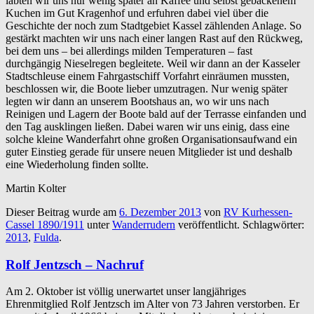
labten wir uns nur wenig später an Kaffee und selbst gebackenem
Kuchen im Gut Kragenhof und erfuhren dabei viel über die
Geschichte der noch zum Stadtgebiet Kassel zählenden Anlage. So
gestärkt machten wir uns nach einer langen Rast auf den Rückweg,
bei dem uns – bei allerdings milden Temperaturen – fast
durchgängig Nieselregen begleitete. Weil wir dann an der Kasseler
Stadtschleuse einem Fahrgastschiff Vorfahrt einräumen mussten,
beschlossen wir, die Boote lieber umzutragen. Nur wenig später
legten wir dann an unserem Bootshaus an, wo wir uns nach
Reinigen und Lagern der Boote bald auf der Terrasse einfanden und
den Tag ausklingen ließen. Dabei waren wir uns einig, dass eine
solche kleine Wanderfahrt ohne großen Organisationsaufwand ein
guter Einstieg gerade für unsere neuen Mitglieder ist und deshalb
eine Wiederholung finden sollte.
Martin Kolter
Dieser Beitrag wurde am
6. Dezember 2013
von
RV Kurhessen-
Cassel 1890/1911
unter
Wanderrudern
veröffentlicht. Schlagwörter:
2013
,
Fulda
.
Rolf Jentzsch – Nachruf
Am 2. Oktober ist völlig unerwartet unser langjähriges
Ehrenmitglied Rolf Jentzsch im Alter von 73 Jahren verstorben. Er