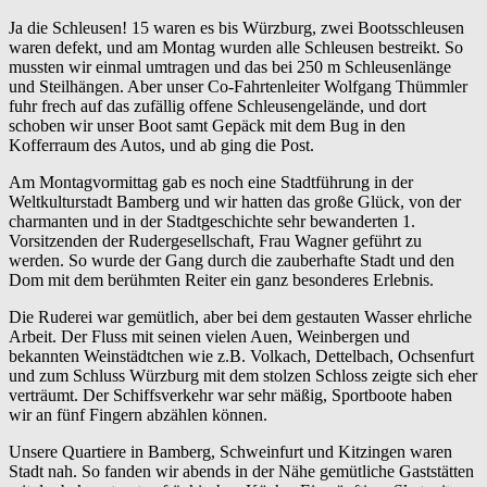
Ja die Schleusen! 15 waren es bis Würzburg, zwei Bootsschleusen
waren defekt, und am Montag wurden alle Schleusen bestreikt. So
mussten wir einmal umtragen und das bei 250 m Schleusenlänge
und Steilhängen. Aber unser Co-Fahrtenleiter Wolfgang Thümmler
fuhr frech auf das zufällig offene Schleusengelände, und dort
schoben wir unser Boot samt Gepäck mit dem Bug in den
Kofferraum des Autos, und ab ging die Post.
Am Montagvormittag gab es noch eine Stadtführung in der
Weltkulturstadt Bamberg und wir hatten das große Glück, von der
charmanten und in der Stadtgeschichte sehr bewanderten 1.
Vorsitzenden der Rudergesellschaft, Frau Wagner geführt zu
werden. So wurde der Gang durch die zauberhafte Stadt und den
Dom mit dem berühmten Reiter ein ganz besonderes Erlebnis.
Die Ruderei war gemütlich, aber bei dem gestauten Wasser ehrliche
Arbeit. Der Fluss mit seinen vielen Auen, Weinbergen und
bekannten Weinstädtchen wie z.B. Volkach, Dettelbach, Ochsenfurt
und zum Schluss Würzburg mit dem stolzen Schloss zeigte sich eher
verträumt. Der Schiffsverkehr war sehr mäßig, Sportboote haben
wir an fünf Fingern abzählen können.
Unsere Quartiere in Bamberg, Schweinfurt und Kitzingen waren
Stadt nah. So fanden wir abends in der Nähe gemütliche Gaststätten