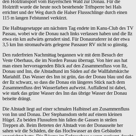
den Holztransport vom Bayerischen Wald zur Donau. Für die
Holztrift wurde die heute noch bestehende Triftsperre bei Hals
errichtet und der Weg durch die Halser Flussschlinge durch einen
115 m langen Felstunnel verkürzt.
Die Halbtagesetappe am nächsten Tag endete im Kanu-Club des TV
Passau, wobei wir die Donau nach links verlassen haben und die Ilz
etwa ein km aufwärts gerudert sind. Für Donauruderer ist der etwa
3,5 km Inn stromaufwärts gelegene Passauer RV nicht so günstig.
Den ruderfreien Nachmittag begannen wir mit dem Besuch der
Veste Oberhaus, die im Norden Passau überragt. Von hier aus hat
man einen hervorragenden Blick auf den Zusammenfluss von Ilz,
Donau und Inn, die Altstadtund im Süden auf die Wallfahrtskirche
Mariahilf. Das Wasser des Inn ist grün, das der Donau blau und das
der Ilz schwarz, so dass die Donau ein längeres Stück nach dem
Zusammenfluss drei Wasserfarben aufweist. Auffallend ist dabei,
wie stark das grüne Wasser des Inn das übrige Wasser der Donau
beiseite drängt.
Die Altstadt liegt auf einer schmalen Halbinsel am Zusammenfluss
von Inn und Donau. Der Stephansdom steht auf einem kleinen
Hügel. Zu beiden Flussufern hin fallen die Gassen in steilen
Treppen ab. Beim Betreten der Altstadt von der Donauseite her
sahen wir die Schäden, die das Hochwasser an den Gebäuden