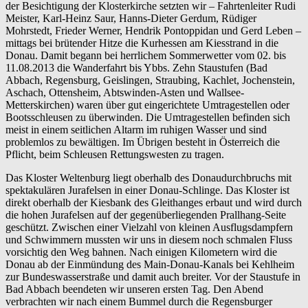
der Besichtigung der Klosterkirche setzten wir – Fahrtenleiter Rudi
Meister, Karl-Heinz Saur, Hanns-Dieter Gerdum, Rüdiger
Mohrstedt, Frieder Werner, Hendrik Pontoppidan und Gerd Leben –
mittags bei brütender Hitze die Kurhessen am Kiesstrand in die
Donau. Damit begann bei herrlichem Sommerwetter vom 02. bis
11.08.2013 die Wanderfahrt bis Ybbs. Zehn Staustufen (Bad
Abbach, Regensburg, Geislingen, Straubing, Kachlet, Jochenstein,
Aschach, Ottensheim, Abtswinden-Asten und Wallsee-
Metterskirchen) waren über gut eingerichtete Umtragestellen oder
Bootsschleusen zu überwinden. Die Umtragestellen befinden sich
meist in einem seitlichen Altarm im ruhigen Wasser und sind
problemlos zu bewältigen. Im Übrigen besteht in Österreich die
Pflicht, beim Schleusen Rettungswesten zu tragen.
Das Kloster Weltenburg liegt oberhalb des Donaudurchbruchs mit
spektakulären Jurafelsen in einer Donau-Schlinge. Das Kloster ist
direkt oberhalb der Kiesbank des Gleithanges erbaut und wird durch
die hohen Jurafelsen auf der gegenüberliegenden Prallhang-Seite
geschützt. Zwischen einer Vielzahl von kleinen Ausflugsdampfern
und Schwimmern mussten wir uns in diesem noch schmalen Fluss
vorsichtig den Weg bahnen. Nach einigen Kilometern wird die
Donau ab der Einmündung des Main-Donau-Kanals bei Kehlheim
zur Bundeswasserstraße und damit auch breiter. Vor der Staustufe in
Bad Abbach beendeten wir unseren ersten Tag. Den Abend
verbrachten wir nach einem Bummel durch die Regensburger