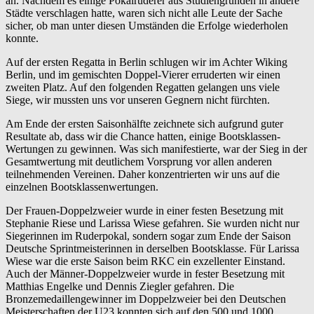
an. Nachdem es einige Pokalruderer aus Studiengründen in andere
Städte verschlagen hatte, waren sich nicht alle Leute der Sache
sicher, ob man unter diesen Umständen die Erfolge wiederholen
konnte.
Auf der ersten Regatta in Berlin schlugen wir im Achter Wiking
Berlin, und im gemischten Doppel-Vierer erruderten wir einen
zweiten Platz. Auf den folgenden Regatten gelangen uns viele
Siege, wir mussten uns vor unseren Gegnern nicht fürchten.
Am Ende der ersten Saisonhälfte zeichnete sich aufgrund guter
Resultate ab, dass wir die Chance hatten, einige Bootsklassen-
Wertungen zu gewinnen. Was sich manifestierte, war der Sieg in der
Gesamtwertung mit deutlichem Vorsprung vor allen anderen
teilnehmenden Vereinen. Daher konzentrierten wir uns auf die
einzelnen Bootsklassenwertungen.
Der Frauen-Doppelzweier wurde in einer festen Besetzung mit
Stephanie Riese und Larissa Wiese gefahren. Sie wurden nicht nur
Siegerinnen im Ruderpokal, sondern sogar zum Ende der Saison
Deutsche Sprintmeisterinnen in derselben Bootsklasse. Für Larissa
Wiese war die erste Saison beim RKC ein exzellenter Einstand.
Auch der Männer-Doppelzweier wurde in fester Besetzung mit
Matthias Engelke und Dennis Ziegler gefahren. Die
Bronzemedaillengewinner im Doppelzweier bei den Deutschen
Meisterschaften der U23 konnten sich auf den 500 und 1000