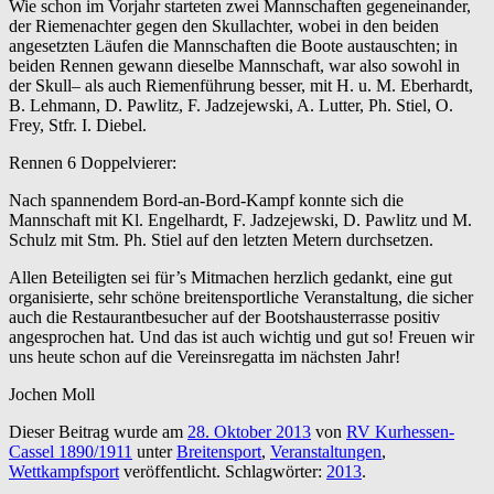
Wie schon im Vorjahr starteten zwei Mannschaften gegeneinander,
der Riemenachter gegen den Skullachter, wobei in den beiden
angesetzten Läufen die Mannschaften die Boote austauschten; in
beiden Rennen gewann dieselbe Mannschaft, war also sowohl in
der Skull– als auch Riemenführung besser, mit H. u. M. Eberhardt,
B. Lehmann, D. Pawlitz, F. Jadzejewski, A. Lutter, Ph. Stiel, O.
Frey, Stfr. I. Diebel.
Rennen 6 Doppelvierer:
Nach spannendem Bord-an-Bord-Kampf konnte sich die
Mannschaft mit Kl. Engelhardt, F. Jadzejewski, D. Pawlitz und M.
Schulz mit Stm. Ph. Stiel auf den letzten Metern durchsetzen.
Allen Beteiligten sei für’s Mitmachen herzlich gedankt, eine gut
organisierte, sehr schöne breitensportliche Veranstaltung, die sicher
auch die Restaurantbesucher auf der Bootshausterrasse positiv
angesprochen hat. Und das ist auch wichtig und gut so! Freuen wir
uns heute schon auf die Vereinsregatta im nächsten Jahr!
Jochen Moll
Dieser Beitrag wurde am
28. Oktober 2013
von
RV Kurhessen-
Cassel 1890/1911
unter
Breitensport
,
Veranstaltungen
,
Wettkampfsport
veröffentlicht. Schlagwörter:
2013
.