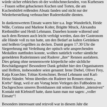
würde sicher erbleichen ob der wohlschmeckenden, von Kurhessen
– Frauen selbst gebackenen Kuchen und Torten, die am
Kuchenbüfett reißenden Absatz fanden und nicht nur der
Wiederherstellung verbrauchter Rudererkräfte dienten.
In dankenswertem Einsatz waren hier u.a. Inge Wunderlich, Heide
Wille, Corinna und Marlene Kolter, Brigitte Mruck, Alexandra
Riethmüller und Heidi Lehmann. Daneben konnte während und
nach dem Rennen auch leicht verfolgt werden, dass der Gastronom
alle Hände voll zu tun hatte, um den Bedarf an kalten Getränken
und heißem Gegrillten zu decken. Damit gegen 17.30 Uhr die
Siegerehrung mit Verleihung der optisch sehr ansprechenden
Medaillen stattfinden konnte, wollten natürlich vorher sämtliche
gemeldeten Ruderinnnen und Ruderer „ihre“ Rennen ausfahren.
Dies gelang ohne nennenswerte körperliche oder sächliche
Beschädigungen! Besonderer Dank gebührt hier den Organisatoren
und Helfern, insbesondere seien genannt: Irene Diebel, Oliver Frey,
Katja Kraechter, Tobias Kretschmer, Bernd Lehmann und Karl-
Heinz Ständer. Wenn überdies ein Ruderer im Rennen einen „
Krebs“ fängt, weil er am Vortag beim Verlegen des Fußbodens im
Dachgeschoss unseres Bootshauses mit seinen Händen „intensiven“
Kontakt mit Klebstoff hatte, dann kann man nur sagen: „voller
Einsatz“!
Besonders interessant und reizvoll war in diesem Jahr die