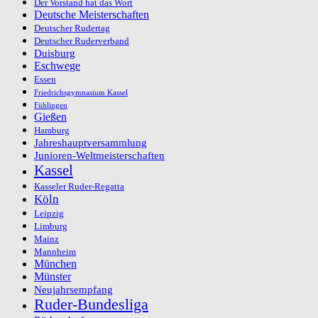
Der Vorstand hat das Wort
Deutsche Meisterschaften
Deutscher Rudertag
Deutscher Ruderverband
Duisburg
Eschwege
Essen
Friedrichsgymnasium Kassel
Fühlingen
Gießen
Hamburg
Jahreshauptversammlung
Junioren-Weltmeisterschaften
Kassel
Kasseler Ruder-Regatta
Köln
Leipzig
Limburg
Mainz
Mannheim
München
Münster
Neujahrsempfang
Ruder-Bundesliga