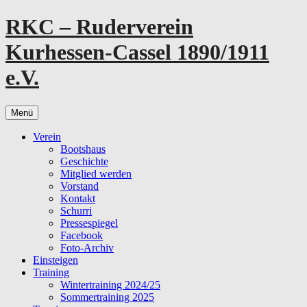
Zum
RKC – Ruderverein
Inhalt
springen
Kurhessen-Cassel 1890/1911
e.V.
Menü
Verein
Bootshaus
Geschichte
Mitglied werden
Vorstand
Kontakt
Schurri
Pressespiegel
Facebook
Foto-Archiv
Einsteigen
Training
Wintertraining 2024/25
Sommertraining 2025