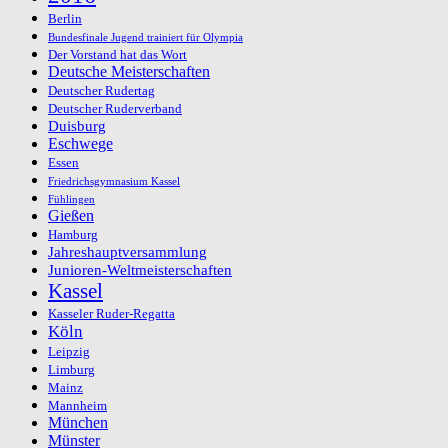
Berlin
Bundesfinale Jugend trainiert für Olympia
Der Vorstand hat das Wort
Deutsche Meisterschaften
Deutscher Rudertag
Deutscher Ruderverband
Duisburg
Eschwege
Essen
Friedrichsgymnasium Kassel
Fühlingen
Gießen
Hamburg
Jahreshauptversammlung
Junioren-Weltmeisterschaften
Kassel
Kasseler Ruder-Regatta
Köln
Leipzig
Limburg
Mainz
Mannheim
München
Münster