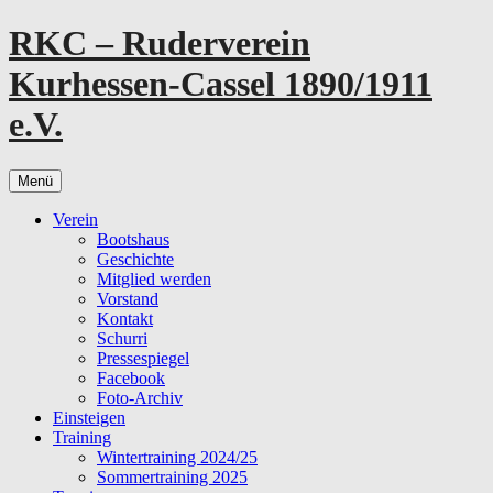
Zum
RKC – Ruderverein
Inhalt
springen
Kurhessen-Cassel 1890/1911
e.V.
Menü
Verein
Bootshaus
Geschichte
Mitglied werden
Vorstand
Kontakt
Schurri
Pressespiegel
Facebook
Foto-Archiv
Einsteigen
Training
Wintertraining 2024/25
Sommertraining 2025