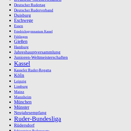
Deutscher Rudertag
Deutscher Ruderverband
Duisburg
Eschwege
Essen
Friedrichsgymnasium Kassel
Fühlingen
Gießen
Hamburg
Jahreshauptversammlung
Junioren-Weltmeisterschaften
Kassel
Kasseler Ruder-Regatta
Köln
Leipzig
Limburg
Mainz
Mannheim
München
Münster
Neujahrsempfang
Ruder-Bundesliga
Rüdersdorf
Schiersteiner Ruderregatta