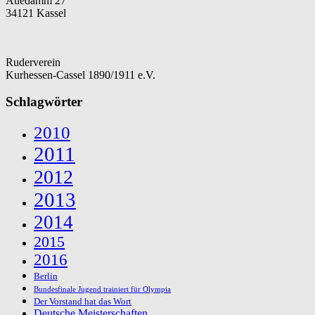
Auedamm 27
34121 Kassel
Ruderverein
Kurhessen-Cassel 1890/1911 e.V.
Schlagwörter
2010
2011
2012
2013
2014
2015
2016
Berlin
Bundesfinale Jugend trainiert für Olympia
Der Vorstand hat das Wort
Deutsche Meisterschaften