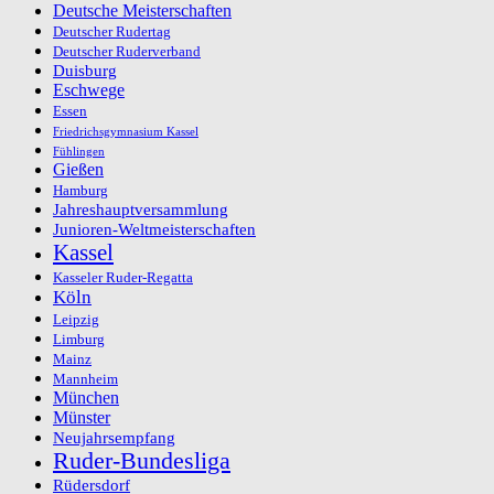
Deutsche Meisterschaften
Deutscher Rudertag
Deutscher Ruderverband
Duisburg
Eschwege
Essen
Friedrichsgymnasium Kassel
Fühlingen
Gießen
Hamburg
Jahreshauptversammlung
Junioren-Weltmeisterschaften
Kassel
Kasseler Ruder-Regatta
Köln
Leipzig
Limburg
Mainz
Mannheim
München
Münster
Neujahrsempfang
Ruder-Bundesliga
Rüdersdorf