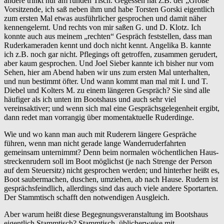
andere trinkt nur am runden Tisch. Gegessen hat z.B. der „Große“
Vorsitzende, ich saß neben ihm und habe Torsten Gorski eigentlich
zum ersten Mal etwas ausführlicher gesprochen und damit näher
kennengelernt. Und rechts von mir saßen G. und D. Klotz. Ich
konnte auch aus meinem „rechten“ Gespräch feststellen, dass man
Ruderkameraden kennt und doch nicht kennt. Angelika B. kannte
ich z.B. noch gar nicht. Pflegings oft getroffen, zusammen gerudert,
aber kaum gesprochen. Und Joel Sieber kannte ich bisher nur vom
Sehen, hier am Abend haben wir uns zum ersten Mal unterhalten,
und nun bestimmt öfter. Und wann kommt man mal mit I. und T.
Diebel und Kolters M. zu einem längeren Gespräch? Sie sind alle
häufiger als ich unten im Bootshaus und auch sehr viel
vereinsaktiver; und wenn sich mal eine Gesprächsgelegenheit ergibt,
dann redet man vorrangig über momentaktuelle Ruderdinge.
Wie und wo kann man auch mit Ruderern längere Gespräche
führen, wenn man nicht gerade lange Wanderruderfahrten
gemeinsam unternimmt? Denn beim normalen wöchentlichen Haus-
streckenrudern soll im Boot möglichst (je nach Strenge der Person
auf dem Steuersitz) nicht gesprochen werden; und hinterher heißt es,
Boot saubermachen, duschen, umziehen, ab nach Hause. Rudern ist
gesprächsfeindlich, allerdings sind das auch viele andere Sportarten.
Der Stammtisch schafft den notwendigen Ausgleich.
Aber warum heißt diese Begegnungsveranstaltung im Bootshaus
eigentlich Stammtisch? Stammtisch, üblicherweise mit