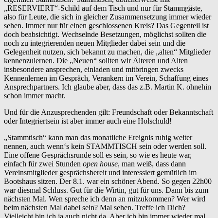
„RESERVIERT“-Schild auf dem Tisch und nur für Stammgäste,
also für Leute, die sich in gleicher Zusammensetzung immer wieder
sehen. Immer nur für einen geschlossenen Kreis? Das Gegenteil ist
doch beabsichtigt. Wechselnde Besetzungen, möglichst sollten die
noch zu integrierenden neuen Mitglieder dabei sein und die
Gelegenheit nutzen, sich bekannt zu machen, die „alten“ Mitglieder
kennenzulernen. Die „Neuen“ sollten wir Älteren und Alten
insbesondere ansprechen, einladen und mitbringen zwecks
Kennenlernen im Gespräch, Verankern im Verein, Schaffung eines
Ansprechpartners. Ich glaube aber, dass das z.B. Martin K. ohnehin
schon immer macht.
Und für die Anzusprechenden gilt: Freundschaft oder Bekanntschaft
oder Integriertsein ist aber immer auch eine Holschuld!
„Stammtisch“ kann man das monatliche Ereignis ruhig weiter
nennen, auch wenn‘s kein STAMMTISCH sein oder werden soll.
Eine offene Gesprächsrunde soll es sein, so wie es heute war,
einfach für zwei Stunden
open house
, man weiß, dass dann
Vereinsmitglieder gesprächsbereit und interessiert gemütlich im
Bootshaus sitzen. Der 8.1. war ein schöner Abend. So gegen 22h00
war diesmal Schluss. Gut für die Wirtin, gut für uns. Dann bis zum
nächsten Mal. Wen spreche ich denn an mitzukommen? Wer wird
beim nächsten Mal dabei sein? Mal sehen. Treffe ich Dich?
Vielleicht bin ich ja auch nicht da. Aber ich bin immer wieder mal