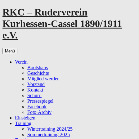
Zum
RKC – Ruderverein
Inhalt
springen
Kurhessen-Cassel 1890/1911
e.V.
Menü
Verein
Bootshaus
Geschichte
Mitglied werden
Vorstand
Kontakt
Schurri
Pressespiegel
Facebook
Foto-Archiv
Einsteigen
Training
Wintertraining 2024/25
Sommertraining 2025