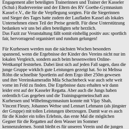
Engagement aller beteiligten Trainerinnen und Trainer der Kasseler
(Schul-) Rudervereine und der Eltern des RV Goethe-Gymnasium
Kassel e.V., die für die Verpflegung sorgten. Für die Siegerinnen
und Sieger des Tages hatte zudem der Laufladen Kassel als lokales
Unternehmen einen Teil der Preise gestellt. Für diese Unterstützung
bedanken wir uns bei allen beteiligten sehr herzlich.
Das Fazit zur Veranstaltung fällt somit einhellig positiv aus: sportlich
fair, hervorragend organisiert und rundum gelungen!
Für Kurhessen werden nun die nächsten Wochen besonders
spannend, wenn die Ergebnisse der Kinder des Vereins nicht nur im
lokalen Vergleich, sondern auch beim hessenweiten Online-
Wettkampf feststehen. Dabei lässt sich auf jeden Fall sagen, dass die
junge Gruppe wirklich gute Leistungen gezeigt hat. So ist Melissa
Röhn die schnellste Sportlerin auf dem Ergo über 250m gewesen
und ihre Vereinskameradin Mila Schachtebeck war auch sehr weit
vorne im Feld zu finden. Die Ergebnisse dazu erhalten wir dann
leider erst auf der Kasseler Regatta. Aber auch die Jungs haben
ordentlich Gas gegeben und die Trainingsgemeinschaft aus
Kurhessen und Wilhelmsgymnasium konnte mit Vijay Shah,
Vincent Fleury, Johannes Wehse und Lennart Lehmann (als jüngster
der Gruppe) mit tollen Leistungen überzeugen. Damit war es auch
für die Kinder ein tolles Erlebnis, das erste Mal die möglichen
Gegner für die Regatten auf dem Wasser im Sommer
kennenzulernen. Somit bleibt es für unseren Verein und die jungen