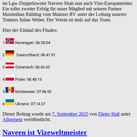
im Lgw-Doppelzweier Naveen Shah nun auch Vize-Europameister.
Ein toller zweiter Erfolg für unser Mitglied mit seinem Partner
Maximilian Rühling vom Mainzer RV unter der Leitung unseres
Trainers Julian Weber. Der Verein ist stolz auf das Team.
Hier der Einlauf des Finales:
1
Norwegen: 06:38.04
2
Deutschland: 06:41.91
3
Österreich:
06:43.63
4
Polen: 06:48.15
5
Moldawien: 07:06.93
6
Ukraine: 07:14.37
Dieser Beitrag wurde am
7. September 2025
von
Dieter Haß
unter
Allgemein
veröffentlicht.
Naveen ist Vizeweltmeister