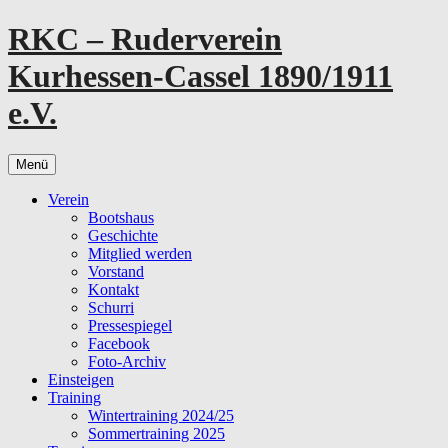
Zum
RKC – Ruderverein
Inhalt
springen
Kurhessen-Cassel 1890/1911
e.V.
Menü
Verein
Bootshaus
Geschichte
Mitglied werden
Vorstand
Kontakt
Schurri
Pressespiegel
Facebook
Foto-Archiv
Einsteigen
Training
Wintertraining 2024/25
Sommertraining 2025