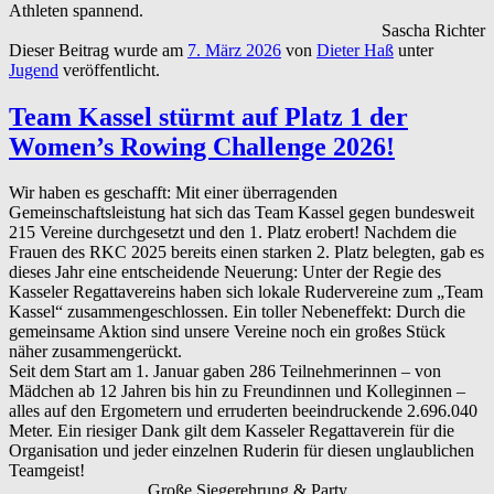
Athleten spannend.
Sascha Richter
Dieser Beitrag wurde am
7. März 2026
von
Dieter Haß
unter
Jugend
veröffentlicht.
Team Kassel stürmt auf Platz 1 der
Women’s Rowing Challenge 2026!
Wir haben es geschafft: Mit einer überragenden
Gemeinschaftsleistung hat sich das Team Kassel gegen bundesweit
215 Vereine durchgesetzt und den
1. Platz
erobert! Nachdem die
Frauen des RKC 2025 bereits einen starken 2. Platz belegten, gab es
dieses Jahr eine entscheidende Neuerung: Unter der Regie des
Kasseler Regattavereins haben sich lokale Rudervereine zum
„Team
Kassel“
zusammengeschlossen. Ein toller Nebeneffekt: Durch die
gemeinsame Aktion sind unsere Vereine noch ein großes Stück
näher zusammengerückt.
Seit dem Start am 1. Januar gaben 286 Teilnehmerinnen – von
Mädchen ab 12 Jahren bis hin zu Freundinnen und Kolleginnen –
alles auf den Ergometern und erruderten beeindruckende
2.696.040
Meter
. Ein riesiger Dank gilt dem Kasseler Regattaverein für die
Organisation und jeder einzelnen Ruderin für diesen unglaublichen
Teamgeist!
Große Siegerehrung & Party