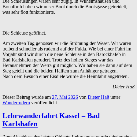
Die Schleusungen waren sehr zügig. In Wilhelmshausen und
Bonaforth haben wir unser Boot durch die Bootsgasse getreidelt,
was sehr flott funktionierte.
Die Schleuse geöffnet.
Am zweiten Tag genossen wir die Strömung der Weser. Wir waren
treibend schneller als rudernd auf der Fulda. Wie bei einer Fahrt im
Vorjahr sind wir durch die neue Schleuse in den Barockhafeb in
Bad Karlshafen gerudert. Trotz des hohen Steges war das
Herausnehmen der Werra gut möglich. Wir haben sie dann auf dem
Steg geteilt und die beiden Hälften zum Anhänger getragen.
Nach dem Besuch einer Eisdiele wurde die Heimfahrt angetreten.
Dieter Haß
Dieser Beitrag wurde am
27. Mai 2026
von
Dieter Haß
unter
Wanderrudern
veröffentlicht.
Lehrwanderfahrt Kassel – Bad
Karlshafen
Zum Abschluss des letzten Obleute-Lehrganges wurde wieder eine