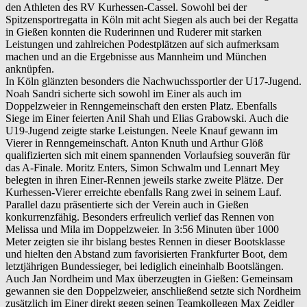
den Athleten des RV Kurhessen-Cassel. Sowohl bei der
Spitzensportregatta in Köln mit acht Siegen als auch bei der Regatta
in Gießen konnten die Ruderinnen und Ruderer mit starken
Leistungen und zahlreichen Podestplätzen auf sich aufmerksam
machen und an die Ergebnisse aus Mannheim und München
anknüpfen.
In Köln glänzten besonders die Nachwuchssportler der U17-Jugend.
Noah Sandri sicherte sich sowohl im Einer als auch im
Doppelzweier in Renngemeinschaft den ersten Platz. Ebenfalls
Siege im Einer feierten Anil Shah und Elias Grabowski. Auch die
U19-Jugend zeigte starke Leistungen. Neele Knauf gewann im
Vierer in Renngemeinschaft. Anton Knuth und Arthur Glöß
qualifizierten sich mit einem spannenden Vorlaufsieg souverän für
das A-Finale. Moritz Enters, Simon Schwalm und Lennart Mey
belegten in ihren Einer-Rennen jeweils starke zweite Plätze. Der
Kurhessen-Vierer erreichte ebenfalls Rang zwei in seinem Lauf.
Parallel dazu präsentierte sich der Verein auch in Gießen
konkurrenzfähig. Besonders erfreulich verlief das Rennen von
Melissa und Mila im Doppelzweier. In 3:56 Minuten über 1000
Meter zeigten sie ihr bislang bestes Rennen in dieser Bootsklasse
und hielten den Abstand zum favorisierten Frankfurter Boot, dem
letztjährigen Bundessieger, bei lediglich eineinhalb Bootslängen.
Auch Jan Nordheim und Max überzeugten in Gießen: Gemeinsam
gewannen sie den Doppelzweier, anschließend setzte sich Nordheim
zusätzlich im Einer direkt gegen seinen Teamkollegen Max Zeidler