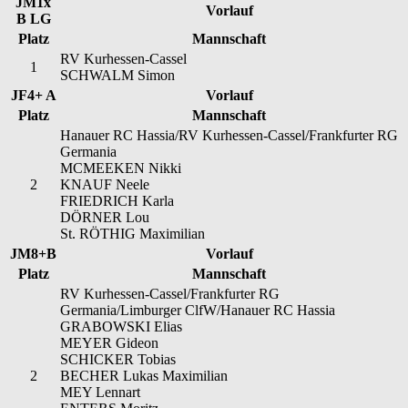
JM1x
Vorlauf
B LG
Platz
Mannschaft
RV Kurhessen-Cassel
1
SCHWALM Simon
JF4+ A
Vorlauf
Platz
Mannschaft
Hanauer RC Hassia/RV Kurhessen-Cassel/Frankfurter RG
Germania
MCMEEKEN Nikki
2
KNAUF Neele
FRIEDRICH Karla
DÖRNER Lou
St. RÖTHIG Maximilian
JM8+B
Vorlauf
Platz
Mannschaft
RV Kurhessen-Cassel/Frankfurter RG
Germania/Limburger ClfW/Hanauer RC Hassia
GRABOWSKI Elias
MEYER Gideon
SCHICKER Tobias
2
BECHER Lukas Maximilian
MEY Lennart