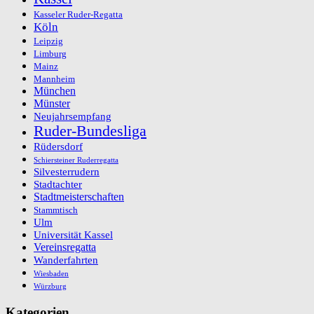
Kasseler Ruder-Regatta
Köln
Leipzig
Limburg
Mainz
Mannheim
München
Münster
Neujahrsempfang
Ruder-Bundesliga
Rüdersdorf
Schiersteiner Ruderregatta
Silvesterrudern
Stadtachter
Stadtmeisterschaften
Stammtisch
Ulm
Universität Kassel
Vereinsregatta
Wanderfahrten
Wiesbaden
Würzburg
Kategorien