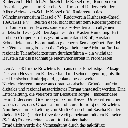
Ruderverein Heinrich-Schütz-Schule Kassel e.V., Ruderverein
Friedrichsgymnasium Kassel e.V., Turn- und Ruderverein der
Albert-Schweitzer-Schule Kassel e.V., Ruderverein des
Wilhelmsgymnasium Kassel e.V., Ruderverein Kurhessen-Cassel
1890/1911 e.V. – stellten dabei nicht nur auf dem Ruderergometer
ihr Können unter Beweis, sondern absolvierten auch allgemein-
athletische Tests (z.B. den Japantest, den Kasten-Bumerang-Test
und den Coopertest). Insgesamt wurde damit Kraft, Ausdauer,
Schnelligkeit und Koordination gleichermaßen abgefragt. Parallel
zur Veranstaltung bot sich die Gelegenheit, eine Sichtung für das
regionale Talentförderzentrum durchzuführen – ein wichtiger
Baustein für die nachhaltige Nachwuchsarbeit in Nordhessen.
Den Anstoß für die Rowletics kam aus einer kurzfristigen Absage:
Das vom Hessischen Ruderverband und seiner Jugendorganisation,
der Hessischen Ruderjugend, geplante hessenweite
Nachwuchsevent musste aus organisatorischen Gründen auf ein
digitales und regional ausgerichtetes Format umgestellt werden. Eine
Entscheidung, die vielerorts für Bedauern sorgte – insbesondere
beim Ruderverein Goethe-Gymnasium Kassel. Umso erfreulicher
war es daher, dass Organisation und Durchführung der Rowletics
Nordhessen unter Leitung von Moritz Griesel und Sascha Richter
(beide RVGG) in der Kürze der Zeit gemeinsam mit den Kasseler
(Schul-) Rudervereinen so gut funktioniert haben.
Ermöglicht wurde die Veranstaltung durch das tatkräftige