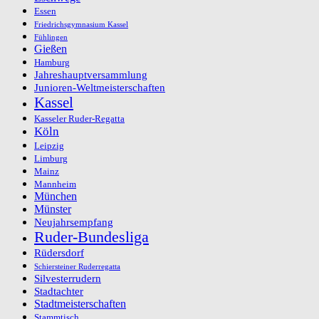
Essen
Friedrichsgymnasium Kassel
Fühlingen
Gießen
Hamburg
Jahreshauptversammlung
Junioren-Weltmeisterschaften
Kassel
Kasseler Ruder-Regatta
Köln
Leipzig
Limburg
Mainz
Mannheim
München
Münster
Neujahrsempfang
Ruder-Bundesliga
Rüdersdorf
Schiersteiner Ruderregatta
Silvesterrudern
Stadtachter
Stadtmeisterschaften
Stammtisch