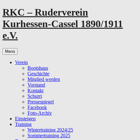
Zum
RKC – Ruderverein
Inhalt
springen
Kurhessen-Cassel 1890/1911
e.V.
Menü
Verein
Bootshaus
Geschichte
Mitglied werden
Vorstand
Kontakt
Schurri
Pressespiegel
Facebook
Foto-Archiv
Einsteigen
Training
Wintertraining 2024/25
Sommertraining 2025