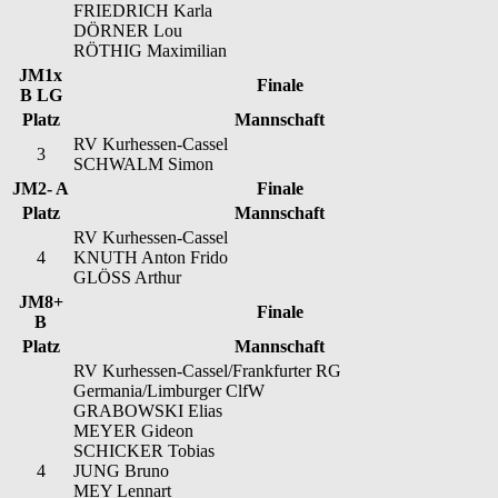
FRIEDRICH Karla
DÖRNER Lou
RÖTHIG Maximilian
JM1x
Finale
B LG
Platz
Mannschaft
RV Kurhessen-Cassel
3
SCHWALM Simon
JM2- A
Finale
Platz
Mannschaft
RV Kurhessen-Cassel
4
KNUTH Anton Frido
GLÖSS Arthur
JM8+
Finale
B
Platz
Mannschaft
RV Kurhessen-Cassel/Frankfurter RG
Germania/Limburger ClfW
GRABOWSKI Elias
MEYER Gideon
SCHICKER Tobias
4
JUNG Bruno
MEY Lennart