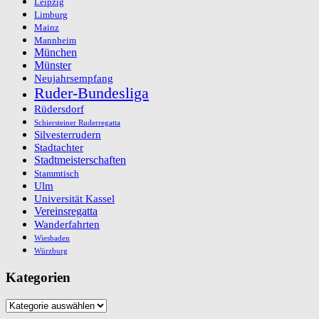
Leipzig
Limburg
Mainz
Mannheim
München
Münster
Neujahrsempfang
Ruder-Bundesliga
Rüdersdorf
Schiersteiner Ruderregatta
Silvesterrudern
Stadtachter
Stadtmeisterschaften
Stammtisch
Ulm
Universität Kassel
Vereinsregatta
Wanderfahrten
Wiesbaden
Würzburg
Kategorien
Kategorien