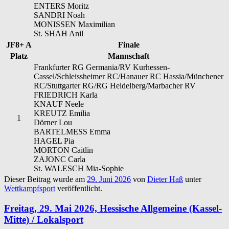
ENTERS Moritz
SANDRI Noah
MONISSEN Maximilian
St. SHAH Anil
JF8+ A
Finale
Platz
Mannschaft
Frankfurter RG Germania/RV Kurhessen-
Cassel/Schleissheimer RC/Hanauer RC Hassia/Münchener
RC/Stuttgarter RG/RG Heidelberg/Marbacher RV
FRIEDRICH Karla
KNAUF Neele
KREUTZ Emilia
1
Dörner Lou
BARTELMESS Emma
HAGEL Pia
MORTON Caitlin
ZAJONC Carla
St. WALESCH Mia-Sophie
Dieser Beitrag wurde am
29. Juni 2026
von
Dieter Haß
unter
Wettkampfsport
veröffentlicht.
Freitag, 29. Mai 2026, Hessische Allgemeine (Kassel-
Mitte) / Lokalsport