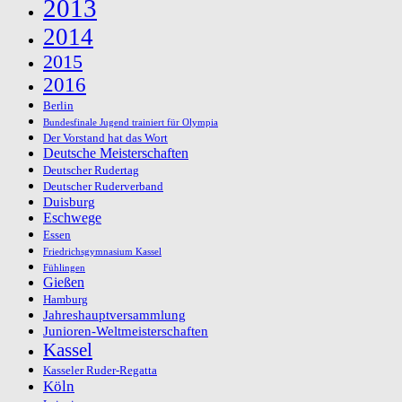
2013
2014
2015
2016
Berlin
Bundesfinale Jugend trainiert für Olympia
Der Vorstand hat das Wort
Deutsche Meisterschaften
Deutscher Rudertag
Deutscher Ruderverband
Duisburg
Eschwege
Essen
Friedrichsgymnasium Kassel
Fühlingen
Gießen
Hamburg
Jahreshauptversammlung
Junioren-Weltmeisterschaften
Kassel
Kasseler Ruder-Regatta
Köln