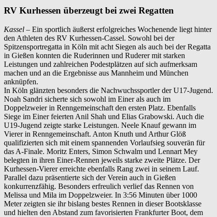
RV Kurhessen überzeugt bei zwei Regatten
Kassel –
Ein sportlich äußerst erfolgreiches Wochenende liegt hinter
den Athleten des RV Kurhessen-Cassel. Sowohl bei der
Spitzensportregatta in Köln mit acht Siegen als auch bei der Regatta
in Gießen konnten die Ruderinnen und Ruderer mit starken
Leistungen und zahlreichen Podestplätzen auf sich aufmerksam
machen und an die Ergebnisse aus Mannheim und München
anknüpfen.
In Köln glänzten besonders die Nachwuchssportler der U17-Jugend.
Noah Sandri sicherte sich sowohl im Einer als auch im
Doppelzweier in Renngemeinschaft den ersten Platz. Ebenfalls
Siege im Einer feierten Anil Shah und Elias Grabowski. Auch die
U19-Jugend zeigte starke Leistungen. Neele Knauf gewann im
Vierer in Renngemeinschaft. Anton Knuth und Arthur Glöß
qualifizierten sich mit einem spannenden Vorlaufsieg souverän für
das A-Finale. Moritz Enters, Simon Schwalm und Lennart Mey
belegten in ihren Einer-Rennen jeweils starke zweite Plätze. Der
Kurhessen-Vierer erreichte ebenfalls Rang zwei in seinem Lauf.
Parallel dazu präsentierte sich der Verein auch in Gießen
konkurrenzfähig. Besonders erfreulich verlief das Rennen von
Melissa und Mila im Doppelzweier. In 3:56 Minuten über 1000
Meter zeigten sie ihr bislang bestes Rennen in dieser Bootsklasse
und hielten den Abstand zum favorisierten Frankfurter Boot, dem