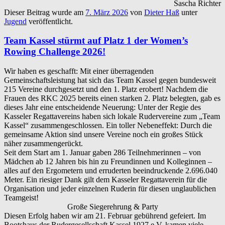
Sascha Richter
Dieser Beitrag wurde am
7. März 2026
von
Dieter Haß
unter
Jugend
veröffentlicht.
Team Kassel stürmt auf Platz 1 der Women’s
Rowing Challenge 2026!
Wir haben es geschafft: Mit einer überragenden
Gemeinschaftsleistung hat sich das Team Kassel gegen bundesweit
215 Vereine durchgesetzt und den
1. Platz
erobert! Nachdem die
Frauen des RKC 2025 bereits einen starken 2. Platz belegten, gab es
dieses Jahr eine entscheidende Neuerung: Unter der Regie des
Kasseler Regattavereins haben sich lokale Rudervereine zum
„Team
Kassel“
zusammengeschlossen. Ein toller Nebeneffekt: Durch die
gemeinsame Aktion sind unsere Vereine noch ein großes Stück
näher zusammengerückt.
Seit dem Start am 1. Januar gaben 286 Teilnehmerinnen – von
Mädchen ab 12 Jahren bis hin zu Freundinnen und Kolleginnen –
alles auf den Ergometern und erruderten beeindruckende
2.696.040
Meter
. Ein riesiger Dank gilt dem Kasseler Regattaverein für die
Organisation und jeder einzelnen Ruderin für diesen unglaublichen
Teamgeist!
Große Siegerehrung & Party
Diesen Erfolg haben wir am 21. Februar gebührend gefeiert. Im
Bootshaus der Rudergesellschaft Kassel 1927 e.V. kamen viele