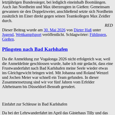
letztjährigen Bundessieger, bei lediglich eineinhalb Bootslängen.
Auch Jan Nordheim und Max überzeugten in Gießen: Gemeinsam
gewannen sie den Doppelzweier, anschließend setzte sich Nordheim
zusätzlich im Einer direkt gegen seinen Teamkollegen Max Zeidler
durch.
RED
Dieser Beitrag wurde am
30. Mai 2026
von
Dieter Haß
unter
Jugend
,
Wettkampfsport
veröffentlicht. Schlagwörter:
Fühlingen
,
Gießen
.
Pfingsten nach Bad Karlshafen
Da die Anmeldung zur Vogalonga 2026 nicht erfolgreich war, weil
die Anmeldeliste geschlossen wurde, habe ich mir gedacht, dass eine
Frustwanderfahrt nach Bad Karlshafen meine Seele wieder etwas
ins Gleichgewicht bringen wird. Mit Johanna und Roland Wenzel
und Jochen Meier war schnell ein Team gefunden. In dieser
Zusammensetzung sind wir vor fünf Jahren vom Erfelder
Altrheinarm bis Düsseldorf-Benrath gerudert.
Einfahrt zur Schleuse in Bad Karlshafen
Da bei der Lehrwanderfahrt im April das Gästehaus Tilly und das