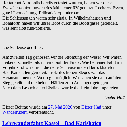
Restaurant Akropolis bereits getestet wurden, haben wir diese
Zwischenstation unweit des Mündener RV genutzt. Leckeres Essen,
gute Übernachtung, Frühstück optimierbar.
Die Schleusungen waren sehr zügig. In Wilhelmshausen und
Bonaforth haben wir unser Boot durch die Bootsgasse getreidelt,
was sehr flott funktionierte.
Die Schleuse geöffnet.
Am zweiten Tag genossen wir die Strömung der Weser. Wir waren
treibend schneller als rudernd auf der Fulda. Wie bei einer Fahrt im
Vorjahr sind wir durch die neue Schleuse in den Barockhafeb in
Bad Karlshafen gerudert. Trotz des hohen Steges war das
Herausnehmen der Werra gut möglich. Wir haben sie dann auf dem
Steg geteilt und die beiden Hälften zum Anhänger getragen.
Nach dem Besuch einer Eisdiele wurde die Heimfahrt angetreten.
Dieter Haß
Dieser Beitrag wurde am
27. Mai 2026
von
Dieter Haß
unter
Wanderrudern
veröffentlicht.
Lehrwanderfahrt Kassel – Bad Karlshafen