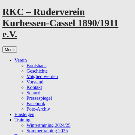
Zum
RKC – Ruderverein
Inhalt
springen
Kurhessen-Cassel 1890/1911
e.V.
Menü
Verein
Bootshaus
Geschichte
Mitglied werden
Vorstand
Kontakt
Schurri
Pressespiegel
Facebook
Foto-Archiv
Einsteigen
Training
Wintertraining 2024/25
Sommertraining 2025