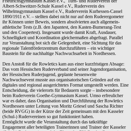
Friedrichsgymnasium Kassel e.V., Turn- und Ruderverein der
Albert-Schweitzer-Schule Kassel e.V., Ruderverein des
Wilhelmsgymnasium Kassel e.V., Ruderverein Kurhessen-Cassel
1890/1911 e.V. – stellten dabei nicht nur auf dem Ruderergometer
ihr Können unter Beweis, sondern absolvierten auch allgemein-
athletische Tests (z.B. den Japantest, den Kasten-Bumerang-Test
und den Coopertest). Insgesamt wurde damit Kraft, Ausdauer,
Schnelligkeit und Koordination gleichermaßen abgefragt. Parallel
zur Veranstaltung bot sich die Gelegenheit, eine Sichtung für das
regionale Talentförderzentrum durchzuführen – ein wichtiger
Baustein für die nachhaltige Nachwuchsarbeit in Nordhessen.
Den Anstoß für die Rowletics kam aus einer kurzfristigen Absage:
Das vom Hessischen Ruderverband und seiner Jugendorganisation,
der Hessischen Ruderjugend, geplante hessenweite
Nachwuchsevent musste aus organisatorischen Gründen auf ein
digitales und regional ausgerichtetes Format umgestellt werden. Eine
Entscheidung, die vielerorts für Bedauern sorgte – insbesondere
beim Ruderverein Goethe-Gymnasium Kassel. Umso erfreulicher
war es daher, dass Organisation und Durchführung der Rowletics
Nordhessen unter Leitung von Moritz Griesel und Sascha Richter
(beide RVGG) in der Kürze der Zeit gemeinsam mit den Kasseler
(Schul-) Rudervereinen so gut funktioniert haben.
Ermöglicht wurde die Veranstaltung durch das tatkräftige
Engagement aller beteiligten Trainerinnen und Trainer der Kasseler