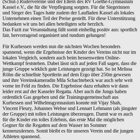
(Schul-) Rudervereine und der Eltern des RV Goethe-Gymnasium
Kassel e.V., die für die Verpflegung sorgten. Für die Siegerinnen
und Sieger des Tages hatte zudem der Laufladen Kassel als lokales
Unternehmen einen Teil der Preise gestellt. Für diese Unterstützung
bedanken wir uns bei allen beteiligten sehr herzlich.
Das Fazit zur Veranstaltung fällt somit einhellig positiv aus: sportlich
fair, hervorragend organisiert und rundum gelungen!
Für Kurhessen werden nun die nächsten Wochen besonders
spannend, wenn die Ergebnisse der Kinder des Vereins nicht nur im
lokalen Vergleich, sondern auch beim hessenweiten Online-
Wettkampf feststehen. Dabei lässt sich auf jeden Fall sagen, dass die
junge Gruppe wirklich gute Leistungen gezeigt hat. So ist Melissa
Röhn die schnellste Sportlerin auf dem Ergo über 250m gewesen
und ihre Vereinskameradin Mila Schachtebeck war auch sehr weit
vorne im Feld zu finden. Die Ergebnisse dazu erhalten wir dann
leider erst auf der Kasseler Regatta. Aber auch die Jungs haben
ordentlich Gas gegeben und die Trainingsgemeinschaft aus
Kurhessen und Wilhelmsgymnasium konnte mit Vijay Shah,
Vincent Fleury, Johannes Wehse und Lennart Lehmann (als jüngster
der Gruppe) mit tollen Leistungen überzeugen. Damit war es auch
für die Kinder ein tolles Erlebnis, das erste Mal die möglichen
Gegner für die Regatten auf dem Wasser im Sommer
kennenzulernen. Somit bleibt es für unseren Verein und die jungen
Athleten spannend.