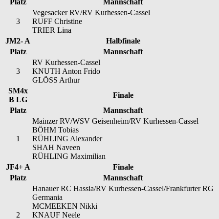
Platz
Mannschaft
Vegesacker RV/RV Kurhessen-Cassel
3
RUFF Christine
TRIER Lina
JM2- A
Halbfinale
Platz
Mannschaft
RV Kurhessen-Cassel
3
KNUTH Anton Frido
GLÖSS Arthur
SM4x
Finale
B LG
Platz
Mannschaft
Mainzer RV/WSV Geisenheim/RV Kurhessen-Cassel
BÖHM Tobias
1
RÜHLING Alexander
SHAH Naveen
RÜHLING Maximilian
JF4+ A
Finale
Platz
Mannschaft
Hanauer RC Hassia/RV Kurhessen-Cassel/Frankfurter RG
Germania
MCMEEKEN Nikki
2
KNAUF Neele