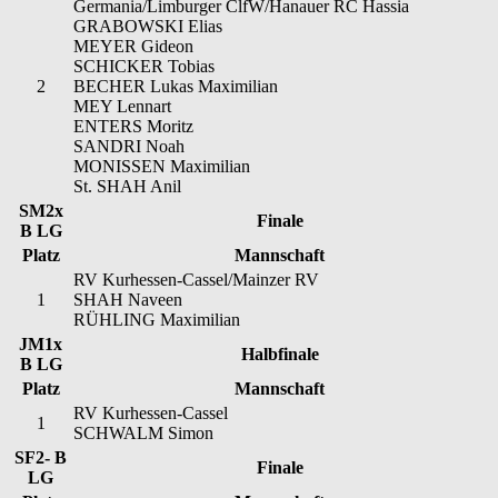
Germania/Limburger ClfW/Hanauer RC Hassia
GRABOWSKI Elias
MEYER Gideon
SCHICKER Tobias
2
BECHER Lukas Maximilian
MEY Lennart
ENTERS Moritz
SANDRI Noah
MONISSEN Maximilian
St. SHAH Anil
SM2x
Finale
B LG
Platz
Mannschaft
RV Kurhessen-Cassel/Mainzer RV
1
SHAH Naveen
RÜHLING Maximilian
JM1x
Halbfinale
B LG
Platz
Mannschaft
RV Kurhessen-Cassel
1
SCHWALM Simon
SF2- B
Finale
LG