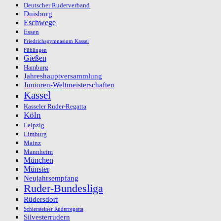
Deutscher Ruderverband
Duisburg
Eschwege
Essen
Friedrichsgymnasium Kassel
Fühlingen
Gießen
Hamburg
Jahreshauptversammlung
Junioren-Weltmeisterschaften
Kassel
Kasseler Ruder-Regatta
Köln
Leipzig
Limburg
Mainz
Mannheim
München
Münster
Neujahrsempfang
Ruder-Bundesliga
Rüdersdorf
Schiersteiner Ruderregatta
Silvesterrudern