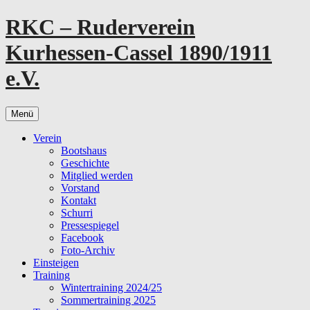
Zum
RKC – Ruderverein
Inhalt
springen
Kurhessen-Cassel 1890/1911
e.V.
Menü
Verein
Bootshaus
Geschichte
Mitglied werden
Vorstand
Kontakt
Schurri
Pressespiegel
Facebook
Foto-Archiv
Einsteigen
Training
Wintertraining 2024/25
Sommertraining 2025