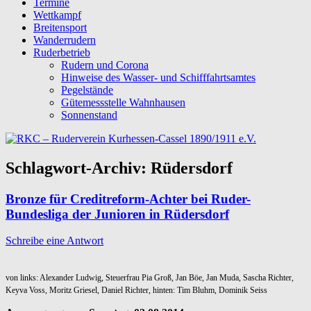
Termine
Wettkampf
Breitensport
Wanderrudern
Ruderbetrieb
Rudern und Corona
Hinweise des Wasser- und Schifffahrtsamtes
Pegelstände
Gütemessstelle Wahnhausen
Sonnenstand
Schlagwort-Archiv:
Rüdersdorf
Bronze für Creditreform-Achter bei Ruder-
Bundesliga der Junioren in Rüdersdorf
Schreibe eine Antwort
von links: Alexander Ludwig, Steuerfrau Pia Groß, Jan Böe, Jan Muda, Sascha Richter,
Keyva Voss, Moritz Griesel, Daniel Richter, hinten: Tim Bluhm, Dominik Seiss