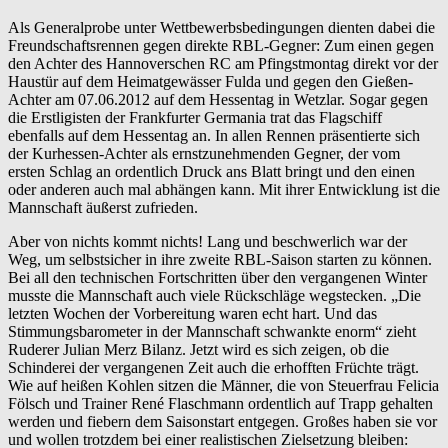
Als Generalprobe unter Wettbewerbsbedingungen dienten dabei die
Freundschaftsrennen gegen direkte RBL-Gegner: Zum einen gegen
den Achter des Hannoverschen RC am Pfingstmontag direkt vor der
Haustür auf dem Heimatgewässer Fulda und gegen den Gießen-
Achter am 07.06.2012 auf dem Hessentag in Wetzlar. Sogar gegen
die Erstligisten der Frankfurter Germania trat das Flagschiff
ebenfalls auf dem Hessentag an. In allen Rennen präsentierte sich
der Kurhessen-Achter als ernstzunehmenden Gegner, der vom
ersten Schlag an ordentlich Druck ans Blatt bringt und den einen
oder anderen auch mal abhängen kann. Mit ihrer Entwicklung ist die
Mannschaft äußerst zufrieden.
Aber von nichts kommt nichts! Lang und beschwerlich war der
Weg, um selbstsicher in ihre zweite RBL-Saison starten zu können.
Bei all den technischen Fortschritten über den vergangenen Winter
musste die Mannschaft auch viele Rückschläge wegstecken. „Die
letzten Wochen der Vorbereitung waren echt hart. Und das
Stimmungsbarometer in der Mannschaft schwankte enorm“ zieht
Ruderer Julian Merz Bilanz. Jetzt wird es sich zeigen, ob die
Schinderei der vergangenen Zeit auch die erhofften Früchte trägt.
Wie auf heißen Kohlen sitzen die Männer, die von Steuerfrau Felicia
Fölsch und Trainer René Flaschmann ordentlich auf Trapp gehalten
werden und fiebern dem Saisonstart entgegen. Großes haben sie vor
und wollen trotzdem bei einer realistischen Zielsetzung bleiben: