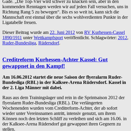
Gade. „Die Top-Vier wird schwer zu knacken sein, aber in den
kommenden Renntagen werden wir auf jeden Fall versuchen, uns in
Richtung Rang 5 zu bewegen“. Bis es so weit ist, kann sich die
Mannschaft erst einmal über die sechs wohlverdienten Punkte in der
Ligatabelle freuen.
Dieser Beitrag wurde am
22. Juni 2012
von
RV Kurhessen-Cassel
1890/1911
unter
Wettkampfsport
veröffentlicht. Schlagwörter:
2012
,
Ruder-Bundesliga
,
Rüdersdorf
.
Creditreform Kurhessen-Achter Kassel: Gut
gewappnet in den Kampf!
Am 16.06.2012 startet die neue Saison der flyeralarm Ruder-
Bundesliga (RBL) in der Kalksee-Arena Rüdersdorf. Kassel in
der 2. Liga Männer mit dabei.
Raus aus dem Trainingslager und rein in die Sprintsaison 2012 der
flyeralarm Ruder-Bundesliga (RBL). Die verlängerten
Wochenenden wurden vom Creditreform-Achter, der ab sofort
wieder unter Vereinsnamen antritt, intensiv genutzt, um ihrem
Können noch den letzten Schliff zu verleihen und sich am 16.06. in
der Kalksee-Arena Rüdersdorf gut gewappnet ihren Gegnern zu
stellen.