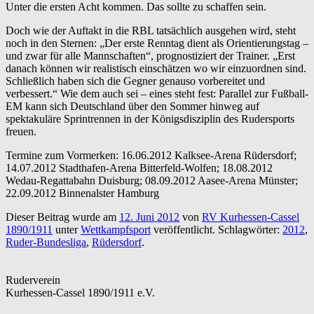
Unter die ersten Acht kommen. Das sollte zu schaffen sein.
Doch wie der Auftakt in die RBL tatsächlich ausgehen wird, steht
noch in den Sternen: „Der erste Renntag dient als Orientierungstag –
und zwar für alle Mannschaften“, prognostiziert der Trainer. „Erst
danach können wir realistisch einschätzen wo wir einzuordnen sind.
Schließlich haben sich die Gegner genauso vorbereitet und
verbessert.“ Wie dem auch sei – eines steht fest: Parallel zur Fußball-
EM kann sich Deutschland über den Sommer hinweg auf
spektakuläre Sprintrennen in der Königsdisziplin des Rudersports
freuen.
Termine zum Vormerken: 16.06.2012 Kalksee-Arena Rüdersdorf;
14.07.2012 Stadthafen-Arena Bitterfeld-Wolfen; 18.08.2012
Wedau-Regattabahn Duisburg; 08.09.2012 Aasee-Arena Münster;
22.09.2012 Binnenalster Hamburg
Dieser Beitrag wurde am
12. Juni 2012
von
RV Kurhessen-Cassel
1890/1911
unter
Wettkampfsport
veröffentlicht. Schlagwörter:
2012
,
Ruder-Bundesliga
,
Rüdersdorf
.
Ruderverein
Kurhessen-Cassel 1890/1911 e.V.