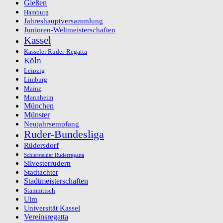
Gießen
Hamburg
Jahreshauptversammlung
Junioren-Weltmeisterschaften
Kassel
Kasseler Ruder-Regatta
Köln
Leipzig
Limburg
Mainz
Mannheim
München
Münster
Neujahrsempfang
Ruder-Bundesliga
Rüdersdorf
Schiersteiner Ruderregatta
Silvesterrudern
Stadtachter
Stadtmeisterschaften
Stammtisch
Ulm
Universität Kassel
Vereinsregatta