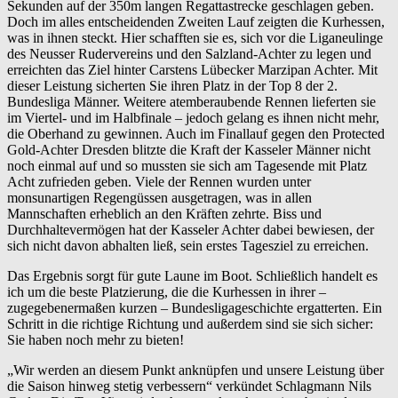
Sekunden auf der 350m langen Regattastrecke geschlagen geben.
Doch im alles entscheidenden Zweiten Lauf zeigten die Kurhessen,
was in ihnen steckt. Hier schafften sie es, sich vor die Liganeulinge
des Neusser Rudervereins und den Salzland-Achter zu legen und
erreichten das Ziel hinter Carstens Lübecker Marzipan Achter. Mit
dieser Leistung sicherten Sie ihren Platz in der Top 8 der 2.
Bundesliga Männer. Weitere atemberaubende Rennen lieferten sie
im Viertel- und im Halbfinale – jedoch gelang es ihnen nicht mehr,
die Oberhand zu gewinnen. Auch im Finallauf gegen den Protected
Gold-Achter Dresden blitzte die Kraft der Kasseler Männer nicht
noch einmal auf und so mussten sie sich am Tagesende mit Platz
Acht zufrieden geben. Viele der Rennen wurden unter
monsunartigen Regengüssen ausgetragen, was in allen
Mannschaften erheblich an den Kräften zehrte. Biss und
Durchhaltevermögen hat der Kasseler Achter dabei bewiesen, der
sich nicht davon abhalten ließ, sein erstes Tagesziel zu erreichen.
Das Ergebnis sorgt für gute Laune im Boot. Schließlich handelt es
ich um die beste Platzierung, die die Kurhessen in ihrer –
zugegebenermaßen kurzen – Bundesligageschichte ergatterten. Ein
Schritt in die richtige Richtung und außerdem sind sie sich sicher:
Sie haben noch mehr zu bieten!
„Wir werden an diesem Punkt anknüpfen und unsere Leistung über
die Saison hinweg stetig verbessern“ verkündet Schlagmann Nils