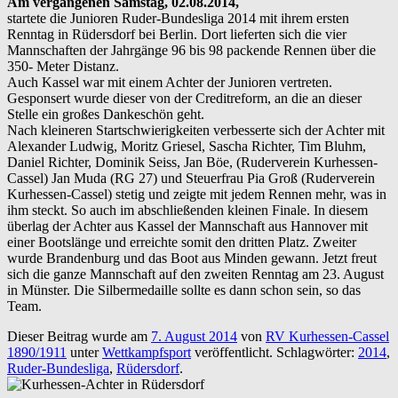
Am vergangenen Samstag, 02.08.2014,
startete die Junioren Ruder-Bundesliga 2014 mit ihrem ersten
Renntag in Rüdersdorf bei Berlin. Dort lieferten sich die vier
Mannschaften der Jahrgänge 96 bis 98 packende Rennen über die
350- Meter Distanz.
Auch Kassel war mit einem Achter der Junioren vertreten.
Gesponsert wurde dieser von der Creditreform, an die an dieser
Stelle ein großes Dankeschön geht.
Nach kleineren Startschwierigkeiten verbesserte sich der Achter mit
Alexander Ludwig, Moritz Griesel, Sascha Richter, Tim Bluhm,
Daniel Richter, Dominik Seiss, Jan Böe, (Ruderverein Kurhessen-
Cassel) Jan Muda (RG 27) und Steuerfrau Pia Groß (Ruderverein
Kurhessen-Cassel) stetig und zeigte mit jedem Rennen mehr, was in
ihm steckt. So auch im abschließenden kleinen Finale. In diesem
überlag der Achter aus Kassel der Mannschaft aus Hannover mit
einer Bootslänge und erreichte somit den dritten Platz. Zweiter
wurde Brandenburg und das Boot aus Minden gewann. Jetzt freut
sich die ganze Mannschaft auf den zweiten Renntag am 23. August
in Münster. Die Silbermedaille sollte es dann schon sein, so das
Team.
Dieser Beitrag wurde am
7. August 2014
von
RV Kurhessen-Cassel
1890/1911
unter
Wettkampfsport
veröffentlicht. Schlagwörter:
2014
,
Ruder-Bundesliga
,
Rüdersdorf
.