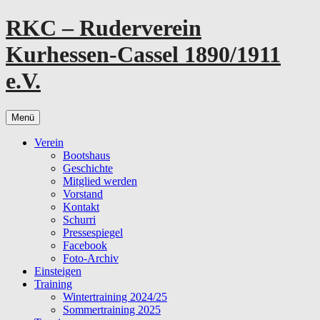
Zum
RKC – Ruderverein
Inhalt
springen
Kurhessen-Cassel 1890/1911
e.V.
Menü
Verein
Bootshaus
Geschichte
Mitglied werden
Vorstand
Kontakt
Schurri
Pressespiegel
Facebook
Foto-Archiv
Einsteigen
Training
Wintertraining 2024/25
Sommertraining 2025