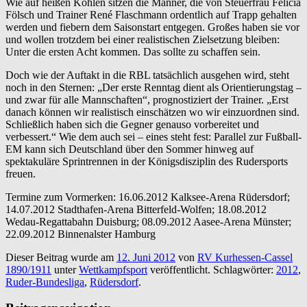
Wie auf heißen Kohlen sitzen die Männer, die von Steuerfrau Felicia
Fölsch und Trainer René Flaschmann ordentlich auf Trapp gehalten
werden und fiebern dem Saisonstart entgegen. Großes haben sie vor
und wollen trotzdem bei einer realistischen Zielsetzung bleiben:
Unter die ersten Acht kommen. Das sollte zu schaffen sein.
Doch wie der Auftakt in die RBL tatsächlich ausgehen wird, steht
noch in den Sternen: „Der erste Renntag dient als Orientierungstag –
und zwar für alle Mannschaften“, prognostiziert der Trainer. „Erst
danach können wir realistisch einschätzen wo wir einzuordnen sind.
Schließlich haben sich die Gegner genauso vorbereitet und
verbessert.“ Wie dem auch sei – eines steht fest: Parallel zur Fußball-
EM kann sich Deutschland über den Sommer hinweg auf
spektakuläre Sprintrennen in der Königsdisziplin des Rudersports
freuen.
Termine zum Vormerken: 16.06.2012 Kalksee-Arena Rüdersdorf;
14.07.2012 Stadthafen-Arena Bitterfeld-Wolfen; 18.08.2012
Wedau-Regattabahn Duisburg; 08.09.2012 Aasee-Arena Münster;
22.09.2012 Binnenalster Hamburg
Dieser Beitrag wurde am
12. Juni 2012
von
RV Kurhessen-Cassel
1890/1911
unter
Wettkampfsport
veröffentlicht. Schlagwörter:
2012
,
Ruder-Bundesliga
,
Rüdersdorf
.