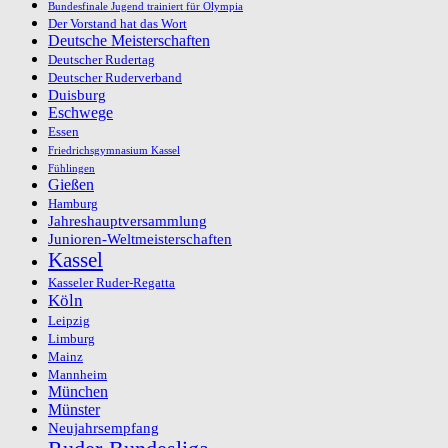
Bundesfinale Jugend trainiert für Olympia
Der Vorstand hat das Wort
Deutsche Meisterschaften
Deutscher Rudertag
Deutscher Ruderverband
Duisburg
Eschwege
Essen
Friedrichsgymnasium Kassel
Fühlingen
Gießen
Hamburg
Jahreshauptversammlung
Junioren-Weltmeisterschaften
Kassel
Kasseler Ruder-Regatta
Köln
Leipzig
Limburg
Mainz
Mannheim
München
Münster
Neujahrsempfang