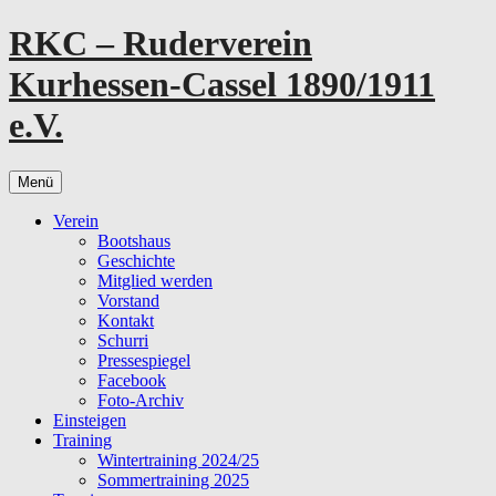
Zum
RKC – Ruderverein
Inhalt
springen
Kurhessen-Cassel 1890/1911
e.V.
Menü
Verein
Bootshaus
Geschichte
Mitglied werden
Vorstand
Kontakt
Schurri
Pressespiegel
Facebook
Foto-Archiv
Einsteigen
Training
Wintertraining 2024/25
Sommertraining 2025