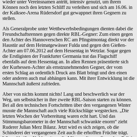
wieder unter Vereinsnamen antritt, intensiv genutzt, um ihrem
Können noch den letzten Schliff zu verleihen und sich am 16.06. in
der Kalksee-Arena Rüdersdorf gut gewappnet ihren Gegnern zu
stellen.
Als Generalprobe unter Wettbewerbsbedingungen dienten dabei die
Freundschaftsrennen gegen direkte RBL-Gegner: Zum einen gegen
den Achter des Hannoverschen RC am Pfingstmontag direkt vor der
Haustür auf dem Heimatgewässer Fulda und gegen den Gießen-
Achter am 07.06.2012 auf dem Hessentag in Wetzlar. Sogar gegen
die Erstligisten der Frankfurter Germania trat das Flagschiff
ebenfalls auf dem Hessentag an. In allen Rennen präsentierte sich
der Kurhessen-Achter als ernstzunehmenden Gegner, der vom
ersten Schlag an ordentlich Druck ans Blatt bringt und den einen
oder anderen auch mal abhängen kann. Mit ihrer Entwicklung ist die
Mannschaft äußerst zufrieden.
Aber von nichts kommt nichts! Lang und beschwerlich war der
Weg, um selbstsicher in ihre zweite RBL-Saison starten zu können.
Bei all den technischen Fortschritten über den vergangenen Winter
musste die Mannschaft auch viele Rückschläge wegstecken. „Die
letzten Wochen der Vorbereitung waren echt hart. Und das
Stimmungsbarometer in der Mannschaft schwankte enorm“ zieht
Ruderer Julian Merz Bilanz. Jetzt wird es sich zeigen, ob die
Schinderei der vergangenen Zeit auch die erhofften Früchte trägt.