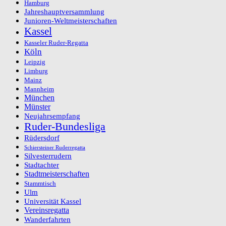
Hamburg
Jahreshauptversammlung
Junioren-Weltmeisterschaften
Kassel
Kasseler Ruder-Regatta
Köln
Leipzig
Limburg
Mainz
Mannheim
München
Münster
Neujahrsempfang
Ruder-Bundesliga
Rüdersdorf
Schiersteiner Ruderregatta
Silvesterrudern
Stadtachter
Stadtmeisterschaften
Stammtisch
Ulm
Universität Kassel
Vereinsregatta
Wanderfahrten