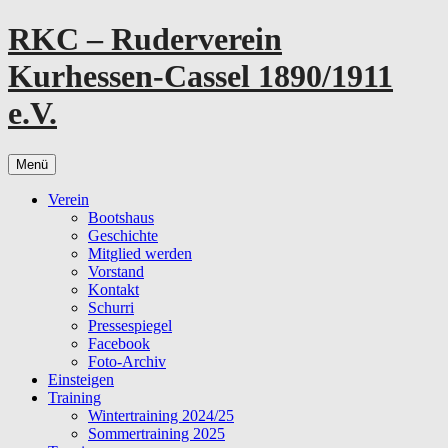
Zum
RKC – Ruderverein
Inhalt
springen
Kurhessen-Cassel 1890/1911
e.V.
Menü
Verein
Bootshaus
Geschichte
Mitglied werden
Vorstand
Kontakt
Schurri
Pressespiegel
Facebook
Foto-Archiv
Einsteigen
Training
Wintertraining 2024/25
Sommertraining 2025