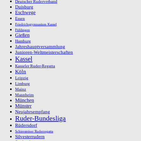
Deutscher Ruderverband
Duisburg
Eschwege
Essen
Friedrichsgymnasium Kassel
Fühlingen
Gießen
Hamburg
Jahreshauptversammlung
Junioren-Weltmeisterschaften
Kassel
Kasseler Ruder-Regatta
Köln
Leipzig
Limburg
Mainz
Mannheim
München
Münster
Neujahrsempfang
Ruder-Bundesliga
Rüdersdorf
Schiersteiner Ruderregatta
Silvesterrudern