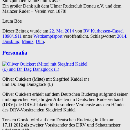
Stützpunkten Mainz und Kassel.
Ein großer Dank gilt dem Ulmar Ruderclub Donau e.V. und dem
Mainzer Ruder – Verein von 1878!
Laura Böe
Dieser Beitrag wurde am
22. Mai 2014
von
RV Kurhessen-Cassel
1890/1911
unter
Wettkampfsport
veröffentlicht. Schlagwörter:
2014
,
Duisburg
,
Mainz
,
Ulm
.
Personalia
Oliver Quickert (Mitte) mit Siegfried Kaidel (r.)
und Dr. Dag Danzglock (l.)
Oliver Quickert erhielt auf dem Deutschen Rudertag aufgrund seiner
umfangreichen vieljährigen Arbeiten im Deutschen Ruderverband
(DRV) die DRV-Plakette für besondere Verdienste aus den Händen
des DRV-Vorsitzenden Siegfried Kaidel.
Torsten Gorski wird auf dem Deutschen Rudertag in Ulm am
17.11.2012 als zweiter Vorsitzender des DRV und Schatzmeister