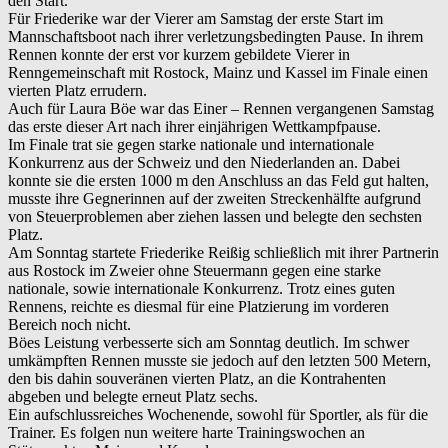
den Start.
Für Friederike war der Vierer am Samstag der erste Start im
Mannschaftsboot nach ihrer verletzungsbedingten Pause. In ihrem
Rennen konnte der erst vor kurzem gebildete Vierer in
Renngemeinschaft mit Rostock, Mainz und Kassel im Finale einen
vierten Platz errudern.
Auch für Laura Böe war das Einer – Rennen vergangenen Samstag
das erste dieser Art nach ihrer einjährigen Wettkampfpause.
Im Finale trat sie gegen starke nationale und internationale
Konkurrenz aus der Schweiz und den Niederlanden an. Dabei
konnte sie die ersten 1000 m den Anschluss an das Feld gut halten,
musste ihre Gegnerinnen auf der zweiten Streckenhälfte aufgrund
von Steuerproblemen aber ziehen lassen und belegte den sechsten
Platz.
Am Sonntag startete Friederike Reißig schließlich mit ihrer Partnerin
aus Rostock im Zweier ohne Steuermann gegen eine starke
nationale, sowie internationale Konkurrenz. Trotz eines guten
Rennens, reichte es diesmal für eine Platzierung im vorderen
Bereich noch nicht.
Böes Leistung verbesserte sich am Sonntag deutlich. Im schwer
umkämpften Rennen musste sie jedoch auf den letzten 500 Metern,
den bis dahin souveränen vierten Platz, an die Kontrahenten
abgeben und belegte erneut Platz sechs.
Ein aufschlussreiches Wochenende, sowohl für Sportler, als für die
Trainer. Es folgen nun weitere harte Trainingswochen an