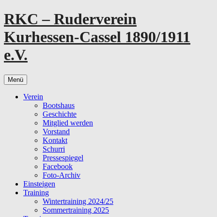
Zum
RKC – Ruderverein
Inhalt
springen
Kurhessen-Cassel 1890/1911
e.V.
Menü
Verein
Bootshaus
Geschichte
Mitglied werden
Vorstand
Kontakt
Schurri
Pressespiegel
Facebook
Foto-Archiv
Einsteigen
Training
Wintertraining 2024/25
Sommertraining 2025