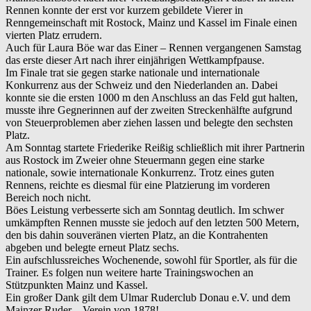
Rennen konnte der erst vor kurzem gebildete Vierer in
Renngemeinschaft mit Rostock, Mainz und Kassel im Finale einen
vierten Platz errudern.
Auch für Laura Böe war das Einer – Rennen vergangenen Samstag
das erste dieser Art nach ihrer einjährigen Wettkampfpause.
Im Finale trat sie gegen starke nationale und internationale
Konkurrenz aus der Schweiz und den Niederlanden an. Dabei
konnte sie die ersten 1000 m den Anschluss an das Feld gut halten,
musste ihre Gegnerinnen auf der zweiten Streckenhälfte aufgrund
von Steuerproblemen aber ziehen lassen und belegte den sechsten
Platz.
Am Sonntag startete Friederike Reißig schließlich mit ihrer Partnerin
aus Rostock im Zweier ohne Steuermann gegen eine starke
nationale, sowie internationale Konkurrenz. Trotz eines guten
Rennens, reichte es diesmal für eine Platzierung im vorderen
Bereich noch nicht.
Böes Leistung verbesserte sich am Sonntag deutlich. Im schwer
umkämpften Rennen musste sie jedoch auf den letzten 500 Metern,
den bis dahin souveränen vierten Platz, an die Kontrahenten
abgeben und belegte erneut Platz sechs.
Ein aufschlussreiches Wochenende, sowohl für Sportler, als für die
Trainer. Es folgen nun weitere harte Trainingswochen an
Stützpunkten Mainz und Kassel.
Ein großer Dank gilt dem Ulmar Ruderclub Donau e.V. und dem
Mainzer Ruder – Verein von 1878!