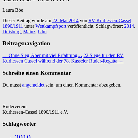
Laura Böe
Dieser Beitrag wurde am
22. Mai 2014
von
RV Kurhessen-Cassel
1890/1911
unter
Wettkampfsport
veröffentlicht. Schlagwörter:
2014
,
Duisburg
,
Mainz
,
Ulm
.
Beitragsnavigation
←
Ohne Sieg-Aber mit viel Erfahrung…
22 Siege für den RV
Kurhessen Cassel während der 78. Kasseler Ruder-Regatta
→
Schreibe einen Kommentar
Du musst
angemeldet
sein, um einen Kommentar abzugeben.
Ruderverein
Kurhessen-Cassel 1890/1911 e.V.
Schlagwörter
2010