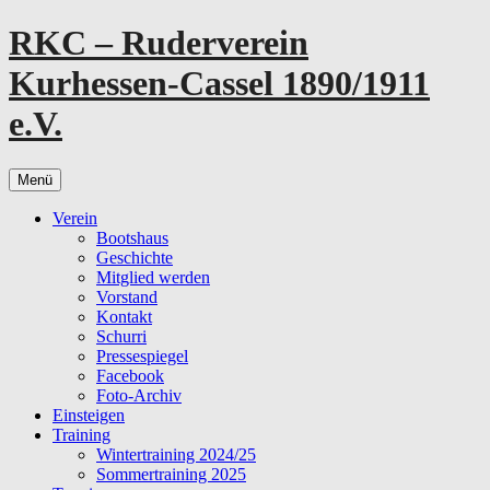
Zum
RKC – Ruderverein
Inhalt
springen
Kurhessen-Cassel 1890/1911
e.V.
Menü
Verein
Bootshaus
Geschichte
Mitglied werden
Vorstand
Kontakt
Schurri
Pressespiegel
Facebook
Foto-Archiv
Einsteigen
Training
Wintertraining 2024/25
Sommertraining 2025