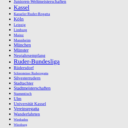
Junioren-Weltmeisterschaften
Kassel
Kasseler Ruder-Regatta
Köln
Leipzig
Limburg
Mainz
Mannheim
München
Münster
Neujahrsempfang
Ruder-Bundesliga
Rüdersdorf
Schiersteiner Ruderregatta
Silvesterrudern
Stadtachter
Stadtmeisterschaften
Stammtisch
Ulm
Universität Kassel
Vereinsregatta
Wanderfahrten
Wiesbaden
Würzburg