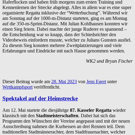
Haferflocken und haben früh morgens zum ersten Training und
Kennenlernen der Strecke abgelegt. Alles in allem war es eine super
organisierte Regatta inklusive der “Wetterbuchung”. Während wir
am Sonntag auf der 1000-m-Distanz starteten, ging es am Montag
auf die 350-m-Sprint-Distanz. Mit Julian Kohlhausen konnten wir
einen Sieg feiern. Dabei machte der junge Ruderer es spannend –
die Entscheidung war so knapp, dass der Schiedsrichter den
Videobeweis einfordern musste, welcher zu Julians Gunsten ausfiel.
Zu diesem Sieg konnten mehrere Zweitplatzierungen und viele
Erfahrungen und Eindrücke mit nach Hause genommen werden.
WK2 und Bryan Fischer
Dieser Beitrag wurde am
28. Mai 2023
von
Jens Egert
unter
Wettkampfsport
veröffentlicht.
Spektakel auf der Heimstrecke
Am 12. Mai startete die diesjährige
87. Kasseler Regatta
wieder
klassisch mit den
Stadtmeisterschaften
. Dabei hat sich das
Programm den Wünschen der Vereine angepasst und mit der neuen
Ausschreibung nahmen die Kurhessen an drei Rennen teil. Dem
traditionellen Stadtmännerachter, dem Stadtfrauenachter, welcher