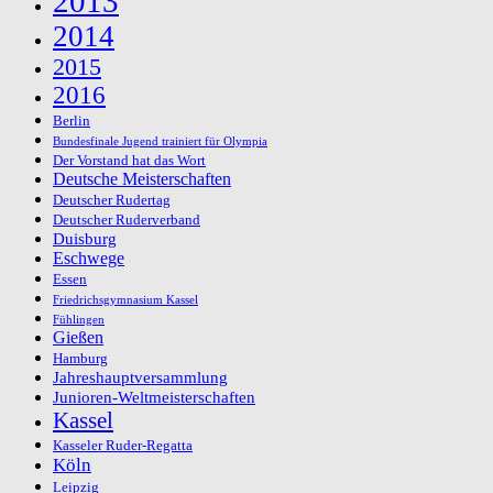
2013
2014
2015
2016
Berlin
Bundesfinale Jugend trainiert für Olympia
Der Vorstand hat das Wort
Deutsche Meisterschaften
Deutscher Rudertag
Deutscher Ruderverband
Duisburg
Eschwege
Essen
Friedrichsgymnasium Kassel
Fühlingen
Gießen
Hamburg
Jahreshauptversammlung
Junioren-Weltmeisterschaften
Kassel
Kasseler Ruder-Regatta
Köln
Leipzig