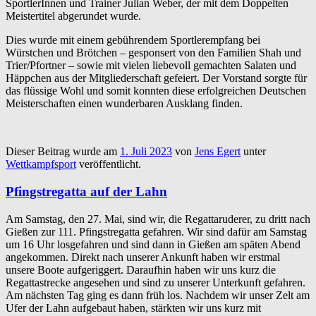
SportlerInnen und Trainer Julian Weber, der mit dem Doppelten
Meistertitel abgerundet wurde.
Dies wurde mit einem gebührendem Sportlerempfang bei
Würstchen und Brötchen – gesponsert von den Familien Shah und
Trier/Pfortner – sowie mit vielen liebevoll gemachten Salaten und
Häppchen aus der Mitgliederschaft gefeiert. Der Vorstand sorgte für
das flüssige Wohl und somit konnten diese erfolgreichen Deutschen
Meisterschaften einen wunderbaren Ausklang finden.
Dieser Beitrag wurde am
1. Juli 2023
von
Jens Egert
unter
Wettkampfsport
veröffentlicht.
Pfingstregatta auf der Lahn
Am Samstag, den 27. Mai, sind wir, die Regattaruderer, zu dritt nach
Gießen zur 111. Pfingstregatta gefahren. Wir sind dafür am Samstag
um 16 Uhr losgefahren und sind dann in Gießen am späten Abend
angekommen. Direkt nach unserer Ankunft haben wir erstmal
unsere Boote aufgeriggert. Daraufhin haben wir uns kurz die
Regattastrecke angesehen und sind zu unserer Unterkunft gefahren.
Am nächsten Tag ging es dann früh los. Nachdem wir unser Zelt am
Ufer der Lahn aufgebaut haben, stärkten wir uns kurz mit