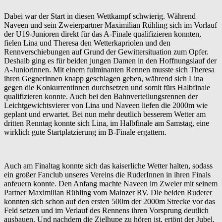
Dabei war der Start in diesen Wettkampf schwierig. Während
Naveen und sein Zweierpartner Maximilian Rühling sich im Vorlauf
der U19-Junioren direkt für das A-Finale qualifizieren konnten,
fielen Lina und Theresa den Wetterkapriolen und den
Rennverschiebungen auf Grund der Gewittersituation zum Opfer.
Deshalb ging es für beiden jungen Damen in den Hoffnungslauf der
A-Juniorinnen. Mit einem fulminanten Rennen musste sich Theresa
ihren Gegnerinnen knapp geschlagen geben, während sich Lina
gegen die Konkurrentinnen durchsetzen und somit fürs Halbfinale
qualifizieren konnte. Auch bei den Bahnverteilungsrennen der
Leichtgewichtsvierer von Lina und Naveen liefen die 2000m wie
geplant und erwartet. Bei nun mehr deutlich besserem Wetter am
dritten Renntag konnte sich Lina, im Halbfinale am Samstag, eine
wirklich gute Startplatzierung im B-Finale ergattern.
Auch am Finaltag konnte sich das kaiserliche Wetter halten, sodass
ein großer Fanclub unseres Vereins die RuderInnen in ihren Finals
anfeuern konnte. Den Anfang machte Naveen im Zweier mit seinem
Partner Maximilian Rühling vom Mainzer RV. Die beiden Ruderer
konnten sich schon auf den ersten 500m der 2000m Strecke vor das
Feld setzen und im Verlauf des Rennens ihren Vorsprung deutlich
ausbauen. Und nachdem die Zielhupe zu hören ist, ertönt der Jubel.