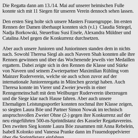
Die Regatta dann am 13./14. Mai auf unserer heimischen Fulle
konnte sich mit 11 Siegen für unseren Verein dennoch sehen lassen.
Den ersten Sieg holte sich unsere Masters Frauengruppe. Im ersten
Rennen der Damen überhaupt konnten sich (v.l.) Claudia Striegel,
Nadja Borkowski, Steuerfrau Susi Eisele, Alexandra Müldner und
Catalina Abel gegen die Konkurrenz durchsetzen.
Aber auch unsere Junioren und Juniorinnen standen dem in nichts
nach. Sowohl Theresa Siegl als auch Naveen Shah konnten alle ihre
Rennen gewinnen und über das Wochenende jeweils vier Medaillen
ergattern. Dabei zeigte sich in den Rennen die Klasse und Stärke
von Naveen und seinem Zweierpartner Maximilian Rühling vom
Mainzer Ruderverein, welche sie auch schon zuvor auf der
internationale Juniorenregatta in München gezeigt haben. Auch
Theresa konnte im Vierer und Zweier jeweils in einer
Renngemeinschaft mit dem Weilburger Ruderverein überzeugen
und die Siege klar nach Hause fahren. Aber auch unsere
Ehemaligen Leistungssportler konnten nochmal ihre Klasse zeigen,
so siegten Laura Böe und Partner Simon Nowak im technisch
anspruchsvollen Zweier Ohne (2-) gegen ihre Konkurrenz auf der
neu eingeführten 500-m-Sprintdistanz des Kasseler Regattavereins.
Den zweiten Sieg konnte Laura Böe zusammen mit Anna Rebelein,
Isabell Kolonko und Vanessa Pranke dann im Frauendoppelvierer
über die Sprintdistanz einfahren.