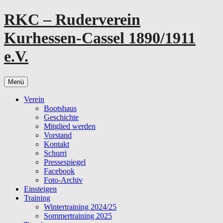
Zum
RKC – Ruderverein
Inhalt
springen
Kurhessen-Cassel 1890/1911
e.V.
Menü
Verein
Bootshaus
Geschichte
Mitglied werden
Vorstand
Kontakt
Schurri
Pressespiegel
Facebook
Foto-Archiv
Einsteigen
Training
Wintertraining 2024/25
Sommertraining 2025