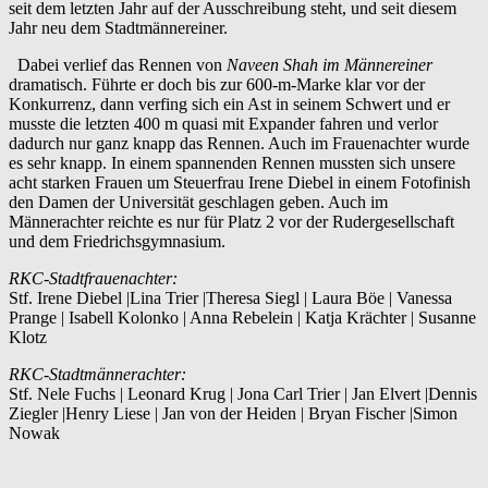
seit dem letzten Jahr auf der Ausschreibung steht, und seit diesem
Jahr neu dem Stadtmännereiner.
Dabei verlief das Rennen von
Naveen Shah im Männereiner
dramatisch. Führte er doch bis zur 600-m-Marke klar vor der
Konkurrenz, dann verfing sich ein Ast in seinem Schwert und er
musste die letzten 400 m quasi mit Expander fahren und verlor
dadurch nur ganz knapp das Rennen. Auch im Frauenachter wurde
es sehr knapp. In einem spannenden Rennen mussten sich unsere
acht starken Frauen um Steuerfrau Irene Diebel in einem Fotofinish
den Damen der Universität geschlagen geben. Auch im
Männerachter reichte es nur für Platz 2 vor der Rudergesellschaft
und dem Friedrichsgymnasium.
RKC-Stadtfrauenachter:
Stf. Irene Diebel |Lina Trier |Theresa Siegl | Laura Böe | Vanessa
Prange | Isabell Kolonko | Anna Rebelein | Katja Krächter | Susanne
Klotz
RKC-Stadtmännerachter:
Stf. Nele Fuchs | Leonard Krug | Jona Carl Trier | Jan Elvert |Dennis
Ziegler |Henry Liese | Jan von der Heiden | Bryan Fischer |Simon
Nowak