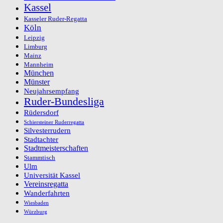
Kassel
Kasseler Ruder-Regatta
Köln
Leipzig
Limburg
Mainz
Mannheim
München
Münster
Neujahrsempfang
Ruder-Bundesliga
Rüdersdorf
Schiersteiner Ruderregatta
Silvesterrudern
Stadtachter
Stadtmeisterschaften
Stammtisch
Ulm
Universität Kassel
Vereinsregatta
Wanderfahrten
Wiesbaden
Würzburg