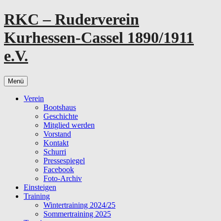
Zum
RKC – Ruderverein
Inhalt
springen
Kurhessen-Cassel 1890/1911
e.V.
Menü
Verein
Bootshaus
Geschichte
Mitglied werden
Vorstand
Kontakt
Schurri
Pressespiegel
Facebook
Foto-Archiv
Einsteigen
Training
Wintertraining 2024/25
Sommertraining 2025