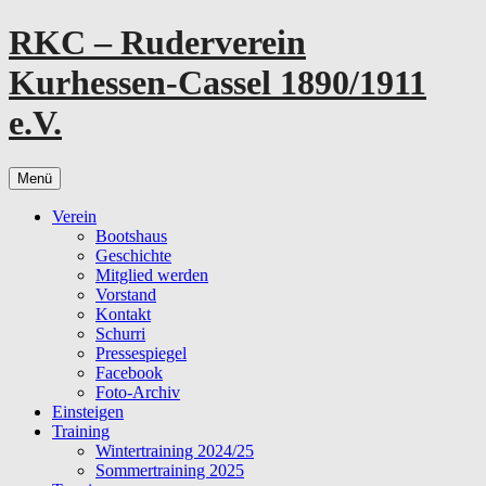
Zum
RKC – Ruderverein
Inhalt
springen
Kurhessen-Cassel 1890/1911
e.V.
Menü
Verein
Bootshaus
Geschichte
Mitglied werden
Vorstand
Kontakt
Schurri
Pressespiegel
Facebook
Foto-Archiv
Einsteigen
Training
Wintertraining 2024/25
Sommertraining 2025