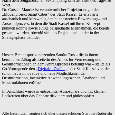
Nach dem obligatorischen Sektempfang kam der Gast des Tages zu
Wort.
Dr. Carsten Mauritz ist verantwortlicher Projektmanager des
„Modellprojekt Smart Cities“ der Stadt Kassel. Er erläuterte
anschaulich und kurzweilig den bundesweiten Bewerbungs- und
Auswahlprozess, in dem die Stadt Kassel mit ihrem Konzept
punkten konnte sowie einige beispielhafte Maßnahmen, die bereits
gestartet wurden, obwohl sich das Projekt noch in der in der
Strategiephase befindet.
Unsere Breitensportvorsitzenden Sandra Rus – die in ihrem
beruflichen Alltag als Leiterin des Amtes fur Vermessung und
Geoinformationen an dem Antragsprozess beteiligt war – stellte als
Co-Vortragende den „
Digitalen Zwilling
“ der Stadt Kassel vor, der
schon heute innovative und neue Möglichkeiten der
Ortsinformation, interaktive Anwendungsszenen, Analysen und
Messfunktionen eröffnet.
Im Anschluss wurde in entspannter Atmosphäre und mit kleinen
Leckereien über das Gehörte diskutiert und philosophiert.
Alle Beteiligten freuten sich über diesen schönen Start ins Ruderjahr