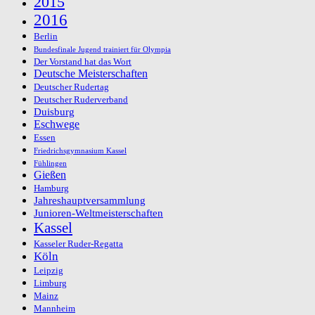
2015
2016
Berlin
Bundesfinale Jugend trainiert für Olympia
Der Vorstand hat das Wort
Deutsche Meisterschaften
Deutscher Rudertag
Deutscher Ruderverband
Duisburg
Eschwege
Essen
Friedrichsgymnasium Kassel
Fühlingen
Gießen
Hamburg
Jahreshauptversammlung
Junioren-Weltmeisterschaften
Kassel
Kasseler Ruder-Regatta
Köln
Leipzig
Limburg
Mainz
Mannheim