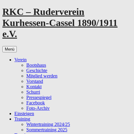
Zum
RKC – Ruderverein
Inhalt
springen
Kurhessen-Cassel 1890/1911
e.V.
Menü
Verein
Bootshaus
Geschichte
Mitglied werden
Vorstand
Kontakt
Schurri
Pressespiegel
Facebook
Foto-Archiv
Einsteigen
Training
Wintertraining 2024/25
Sommertraining 2025