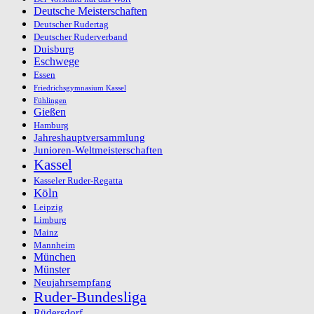
Deutsche Meisterschaften
Deutscher Rudertag
Deutscher Ruderverband
Duisburg
Eschwege
Essen
Friedrichsgymnasium Kassel
Fühlingen
Gießen
Hamburg
Jahreshauptversammlung
Junioren-Weltmeisterschaften
Kassel
Kasseler Ruder-Regatta
Köln
Leipzig
Limburg
Mainz
Mannheim
München
Münster
Neujahrsempfang
Ruder-Bundesliga
Rüdersdorf