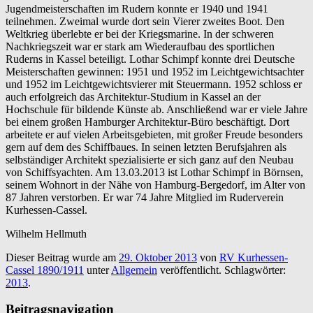
Jugendmeisterschaften im Rudern konnte er 1940 und 1941
teilnehmen. Zweimal wurde dort sein Vierer zweites Boot. Den
Weltkrieg überlebte er bei der Kriegsmarine. In der schweren
Nachkriegszeit war er stark am Wiederaufbau des sportlichen
Ruderns in Kassel beteiligt. Lothar Schimpf konnte drei Deutsche
Meisterschaften gewinnen: 1951 und 1952 im Leichtgewichtsachter
und 1952 im Leichtgewichtsvierer mit Steuermann. 1952 schloss er
auch erfolgreich das Architektur-Studium in Kassel an der
Hochschule für bildende Künste ab. Anschließend war er viele Jahre
bei einem großen Hamburger Architektur-Büro beschäftigt. Dort
arbeitete er auf vielen Arbeitsgebieten, mit großer Freude besonders
gern auf dem des Schiffbaues. In seinen letzten Berufsjahren als
selbständiger Architekt spezialisierte er sich ganz auf den Neubau
von Schiffsyachten. Am 13.03.2013 ist Lothar Schimpf in Börnsen,
seinem Wohnort in der Nähe von Hamburg-Bergedorf, im Alter von
87 Jahren verstorben. Er war 74 Jahre Mitglied im Ruderverein
Kurhessen-Cassel.
Wilhelm Hellmuth
Dieser Beitrag wurde am
29. Oktober 2013
von
RV Kurhessen-
Cassel 1890/1911
unter
Allgemein
veröffentlicht. Schlagwörter:
2013
.
Beitragsnavigation