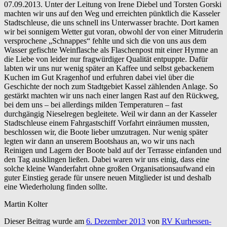
07.09.2013. Unter der Leitung von Irene Diebel und Torsten Gorski
machten wir uns auf den Weg und erreichten pünktlich die Kasseler
Stadtschleuse, die uns schnell ins Unterwasser brachte. Dort kamen
wir bei sonnigem Wetter gut voran, obwohl der von einer Mitruderin
versprochene „Schnappes“ fehlte und sich die von uns aus dem
Wasser gefischte Weinflasche als Flaschenpost mit einer Hymne an
die Liebe von leider nur fragwürdiger Qualität entpuppte. Dafür
labten wir uns nur wenig später an Kaffee und selbst gebackenem
Kuchen im Gut Kragenhof und erfuhren dabei viel über die
Geschichte der noch zum Stadtgebiet Kassel zählenden Anlage. So
gestärkt machten wir uns nach einer langen Rast auf den Rückweg,
bei dem uns – bei allerdings milden Temperaturen – fast
durchgängig Nieselregen begleitete. Weil wir dann an der Kasseler
Stadtschleuse einem Fahrgastschiff Vorfahrt einräumen mussten,
beschlossen wir, die Boote lieber umzutragen. Nur wenig später
legten wir dann an unserem Bootshaus an, wo wir uns nach
Reinigen und Lagern der Boote bald auf der Terrasse einfanden und
den Tag ausklingen ließen. Dabei waren wir uns einig, dass eine
solche kleine Wanderfahrt ohne großen Organisationsaufwand ein
guter Einstieg gerade für unsere neuen Mitglieder ist und deshalb
eine Wiederholung finden sollte.
Martin Kolter
Dieser Beitrag wurde am
6. Dezember 2013
von
RV Kurhessen-