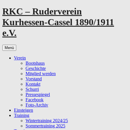
Zum
RKC – Ruderverein
Inhalt
springen
Kurhessen-Cassel 1890/1911
e.V.
Menü
Verein
Bootshaus
Geschichte
Mitglied werden
Vorstand
Kontakt
Schurri
Pressespiegel
Facebook
Foto-Archiv
Einsteigen
Training
Wintertraining 2024/25
Sommertraining 2025