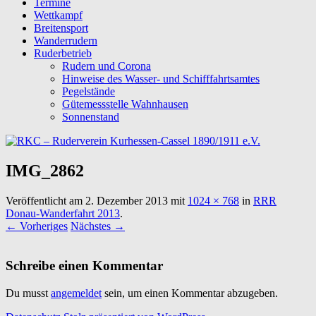
Termine
Wettkampf
Breitensport
Wanderrudern
Ruderbetrieb
Rudern und Corona
Hinweise des Wasser- und Schifffahrtsamtes
Pegelstände
Gütemessstelle Wahnhausen
Sonnenstand
IMG_2862
Veröffentlicht am
2. Dezember 2013
mit
1024 × 768
in
RRR
Donau-Wanderfahrt 2013
.
← Vorheriges
Nächstes →
Schreibe einen Kommentar
Du musst
angemeldet
sein, um einen Kommentar abzugeben.