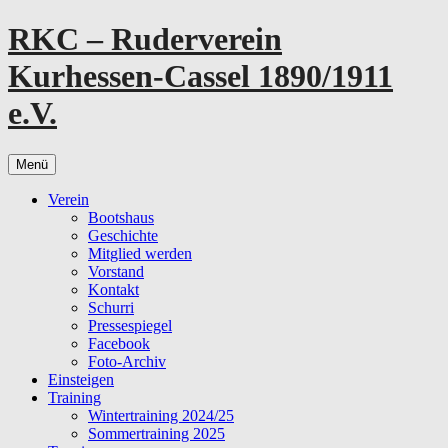
Zum
RKC – Ruderverein
Inhalt
springen
Kurhessen-Cassel 1890/1911
e.V.
Menü
Verein
Bootshaus
Geschichte
Mitglied werden
Vorstand
Kontakt
Schurri
Pressespiegel
Facebook
Foto-Archiv
Einsteigen
Training
Wintertraining 2024/25
Sommertraining 2025