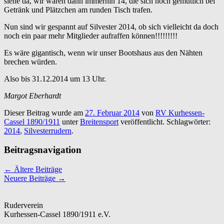
siehe da, wir waren dann immerhin 14, die sich noch gemütlich bei
Getränk und Plätzchen am runden Tisch trafen.
Nun sind wir gespannt auf Silvester 2014, ob sich vielleicht da doch
noch ein paar mehr Mitglieder aufraffen können!!!!!!!!!
Es wäre gigantisch, wenn wir unser Bootshaus aus den Nähten
brechen würden.
Also bis 31.12.2014 um 13 Uhr.
Margot Eberhardt
Dieser Beitrag wurde am
27. Februar 2014
von
RV Kurhessen-
Cassel 1890/1911
unter
Breitensport
veröffentlicht. Schlagwörter:
2014
,
Silvesterrudern
.
Beitragsnavigation
←
Ältere Beiträge
Neuere Beiträge
→
Ruderverein
Kurhessen-Cassel 1890/1911 e.V.