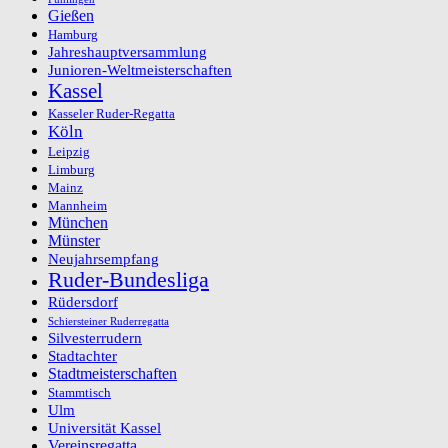
Gießen
Hamburg
Jahreshauptversammlung
Junioren-Weltmeisterschaften
Kassel
Kasseler Ruder-Regatta
Köln
Leipzig
Limburg
Mainz
Mannheim
München
Münster
Neujahrsempfang
Ruder-Bundesliga
Rüdersdorf
Schiersteiner Ruderregatta
Silvesterrudern
Stadtachter
Stadtmeisterschaften
Stammtisch
Ulm
Universität Kassel
Vereinsregatta