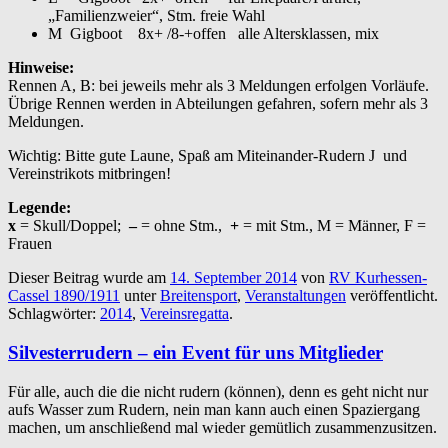
„Familienzweier“, Stm. freie Wahl
M Gigboot 8x+ /8-+offen alle Altersklassen, mix
Hinweise:
Rennen A, B: bei jeweils mehr als 3 Meldungen erfolgen Vorläufe.
Übrige Rennen werden in Abteilungen gefahren, sofern mehr als 3
Meldungen.
Wichtig: Bitte gute Laune, Spaß am Miteinander-Rudern J und
Vereinstrikots mitbringen!
Legende:
x
= Skull/Doppel;
–
= ohne Stm.,
+
= mit Stm., M = Männer, F =
Frauen
Dieser Beitrag wurde am
14. September 2014
von
RV Kurhessen-
Cassel 1890/1911
unter
Breitensport
,
Veranstaltungen
veröffentlicht.
Schlagwörter:
2014
,
Vereinsregatta
.
Silvesterrudern – ein Event für uns Mitglieder
Für alle, auch die die nicht rudern (können), denn es geht nicht nur
aufs Wasser zum Rudern, nein man kann auch einen Spaziergang
machen, um anschließend mal wieder gemütlich zusammenzusitzen.