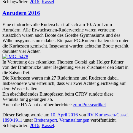
Schlagwörter:
2016
,
Kassel
.
Anrudern 2016
Eine eindrucksvolle Ruderschar traf sich am 10. April zum
Anrudern. Alle Erwachsenen-Rudervereine waren vertreten;
zusätzlich waren auch Boote des Goethe-Gymnasiums und des
Wilhelmsgymnasiums dabei. Ein paar FG-Ruderer hatten sich unter
die Kurhessen gemischt. Insgesamt wurden achtzehn Boote gezählt,
darunter vier Achter.
In Vertretung des erkrankten Thorsten Gorski gab Holger Römer
von der Drahtbrücke unter Begleitung vieler Zuschauer den Start in
die Saison frei.
Die Kurhessen waren mit 27 Ruderinnen und Ruderern dabei.
Insbesondere war erfreulich, dass wir zwei Achter gleichzeitig auf
dem Wasser hatten.
Ein abschließendes Eintopfessen beim CFRV rundete diese
Veranstaltung gelungen ab.
Auch die HNA hat darüber berichtet:
zum Presseartikel
Dieser Beitrag wurde am
10. April 2016
von
RV Kurhessen-Cassel
1890/1911
unter
Breitensport
,
Veranstaltungen
veröffentlicht.
Schlagwörter:
2016
,
Kassel
.