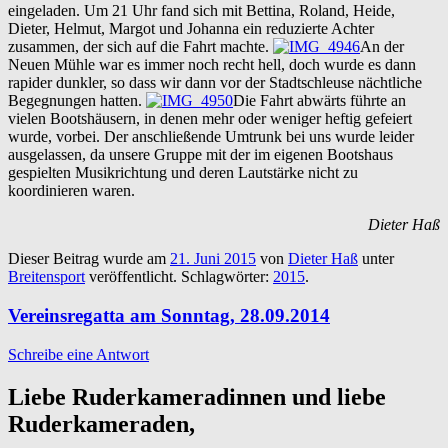
eingeladen. Um 21 Uhr fand sich mit Bettina, Roland, Heide,
Dieter, Helmut, Margot und Johanna ein reduzierte Achter
zusammen, der sich auf die Fahrt machte.
An der
Neuen Mühle war es immer noch recht hell, doch wurde es dann
rapider dunkler, so dass wir dann vor der Stadtschleuse nächt­liche
Begegnungen hatten.
Die Fahrt abwärts führte an
vielen Boots­häusern, in denen mehr oder weniger heftig gefeiert
wurde, vorbei. Der an­schlie­ßende Um­trunk bei uns wurde leider
ausgelassen, da unsere Gruppe mit der im eigenen Bootshaus
gespielten Musikrichtung und deren Lautstärke nicht zu
koordinieren waren.
Dieter Haß
Dieser Beitrag wurde am
21. Juni 2015
von
Dieter Haß
unter
Breitensport
veröffentlicht. Schlagwörter:
2015
.
Vereinsregatta am Sonntag, 28.09.2014
Schreibe eine Antwort
Liebe Ruderkameradinnen und liebe
Ruderkameraden,