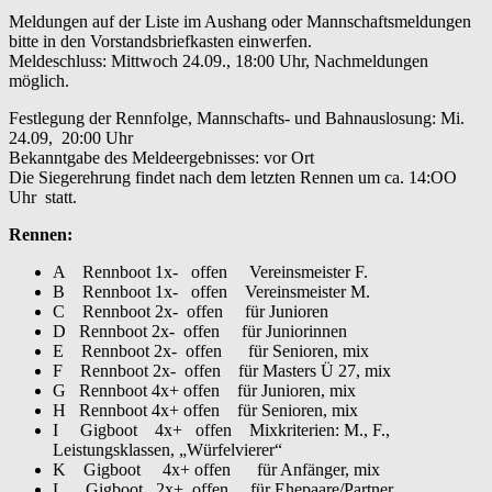
Meldungen auf der Liste im Aushang oder Mannschaftsmeldungen
bitte in den Vorstandsbriefkasten einwerfen.
Meldeschluss: Mittwoch 24.09., 18:00 Uhr, Nachmeldungen
möglich.
Festlegung der Rennfolge, Mannschafts- und Bahnauslosung: Mi.
24.09, 20:00 Uhr
Bekanntgabe des Meldeergebnisses: vor Ort
Die Siegerehrung findet nach dem letzten Rennen um ca. 14:OO
Uhr statt.
Rennen:
A Rennboot 1x- offen Vereinsmeister F.
B Rennboot 1x- offen Vereinsmeister M.
C Rennboot 2x- offen für Junioren
D Rennboot 2x- offen für Juniorinnen
E Rennboot 2x- offen für Senioren, mix
F Rennboot 2x- offen für Masters Ü 27, mix
G Rennboot 4x+ offen für Junioren, mix
H Rennboot 4x+ offen für Senioren, mix
I Gigboot 4x+ offen Mixkriterien: M., F.,
Leistungsklassen, „Würfelvierer“
K Gigboot 4x+ offen für Anfänger, mix
L Gigboot 2x+ offen für Ehepaare/Partner,