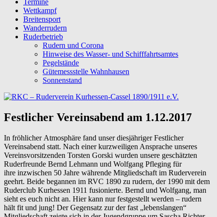
Termine
Wettkampf
Breitensport
Wanderrudern
Ruderbetrieb
Rudern und Corona
Hinweise des Wasser- und Schifffahrtsamtes
Pegelstände
Gütemessstelle Wahnhausen
Sonnenstand
Festlicher Vereinsabend am 1.12.2017
In fröhlicher Atmosphäre fand unser diesjähriger Festlicher
Vereinsabend statt. Nach einer kurzweiligen Ansprache unseres
Vereinsvorsitzenden Torsten Gorski wurden unsere geschätzten
Ruderfreunde Bernd Lehmann und Wolfgang Pfleging für
ihre inzwischen 50 Jahre währende Mitgliedschaft im Ruderverein
geehrt. Beide begannen im RVC 1890 zu rudern, der 1990 mit dem
Ruderclub Kurhessen 1911 fusionierte. Bernd und Wolfgang, man
sieht es euch nicht an. Hier kann nur festgestellt werden – rudern
hält fit und jung! Der Gegensatz zur der fast „lebenslangen“
Mitgliedschaft zeigte sich in der Jugendgruppe um Sascha Richter.