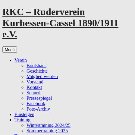
Zum
RKC – Ruderverein
Inhalt
springen
Kurhessen-Cassel 1890/1911
e.V.
Menü
Verein
Bootshaus
Geschichte
Mitglied werden
Vorstand
Kontakt
Schurri
Pressespiegel
Facebook
Foto-Archiv
Einsteigen
Training
Wintertraining 2024/25
Sommertraining 2025