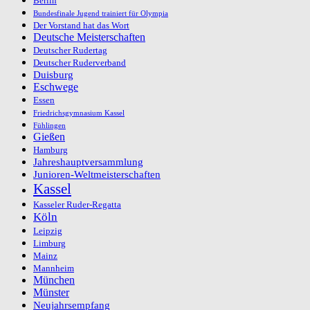
Berlin
Bundesfinale Jugend trainiert für Olympia
Der Vorstand hat das Wort
Deutsche Meisterschaften
Deutscher Rudertag
Deutscher Ruderverband
Duisburg
Eschwege
Essen
Friedrichsgymnasium Kassel
Fühlingen
Gießen
Hamburg
Jahreshauptversammlung
Junioren-Weltmeisterschaften
Kassel
Kasseler Ruder-Regatta
Köln
Leipzig
Limburg
Mainz
Mannheim
München
Münster
Neujahrsempfang