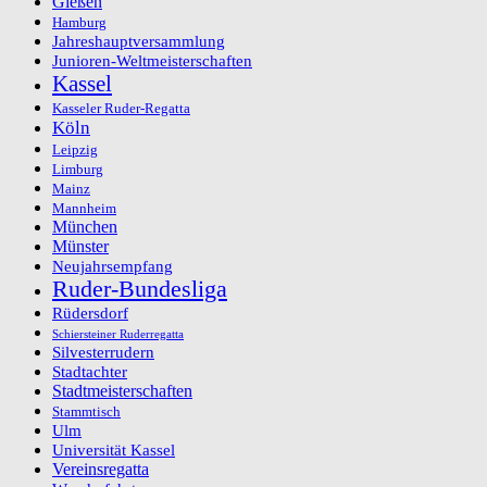
Gießen
Hamburg
Jahreshauptversammlung
Junioren-Weltmeisterschaften
Kassel
Kasseler Ruder-Regatta
Köln
Leipzig
Limburg
Mainz
Mannheim
München
Münster
Neujahrsempfang
Ruder-Bundesliga
Rüdersdorf
Schiersteiner Ruderregatta
Silvesterrudern
Stadtachter
Stadtmeisterschaften
Stammtisch
Ulm
Universität Kassel
Vereinsregatta