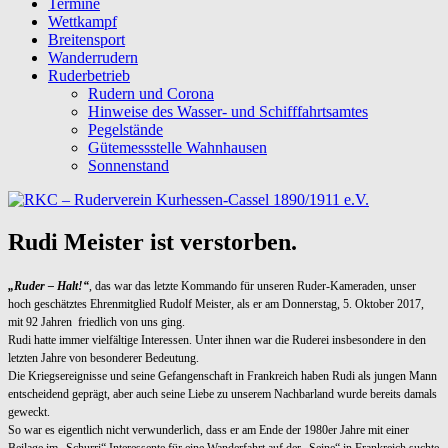
Termine
Wettkampf
Breitensport
Wanderrudern
Ruderbetrieb
Rudern und Corona
Hinweise des Wasser- und Schifffahrtsamtes
Pegelstände
Gütemessstelle Wahnhausen
Sonnenstand
Rudi Meister ist verstorben.
„Ruder – Halt!“
, das war das letzte Kommando für unseren Ruder-Kameraden, unser
hoch geschätztes Ehrenmitglied Rudolf Meister, als er am Donnerstag, 5. Oktober 2017,
mit 92 Jahren friedlich von uns ging.
Rudi hatte immer vielfältige Interessen. Unter ihnen war die Ruderei insbesondere in den
letzten Jahre von besonderer Bedeutung.
Die Kriegsereignisse und seine Gefangenschaft in Frankreich haben Rudi als jungen Mann
entscheidend geprägt, aber auch seine Liebe zu unserem Nachbarland wurde bereits damals
geweckt.
So war es eigentlich nicht verwunderlich, dass er am Ende der 1980er Jahre mit einer
Beilage im
„Schurri“ Interessente für eine
Wanderfahrt auf der „Seine“ in Frankreich suchte