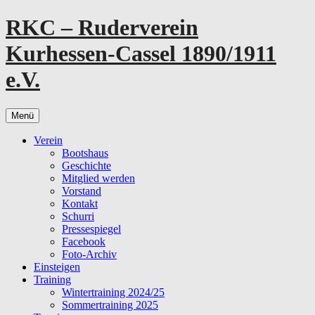
Zum
RKC – Ruderverein
Inhalt
springen
Kurhessen-Cassel 1890/1911
e.V.
Menü
Verein
Bootshaus
Geschichte
Mitglied werden
Vorstand
Kontakt
Schurri
Pressespiegel
Facebook
Foto-Archiv
Einsteigen
Training
Wintertraining 2024/25
Sommertraining 2025