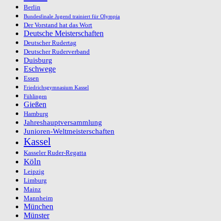
Berlin
Bundesfinale Jugend trainiert für Olympia
Der Vorstand hat das Wort
Deutsche Meisterschaften
Deutscher Rudertag
Deutscher Ruderverband
Duisburg
Eschwege
Essen
Friedrichsgymnasium Kassel
Fühlingen
Gießen
Hamburg
Jahreshauptversammlung
Junioren-Weltmeisterschaften
Kassel
Kasseler Ruder-Regatta
Köln
Leipzig
Limburg
Mainz
Mannheim
München
Münster