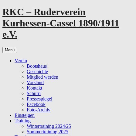
Zum
RKC – Ruderverein
Inhalt
springen
Kurhessen-Cassel 1890/1911
e.V.
Menü
Verein
Bootshaus
Geschichte
Mitglied werden
Vorstand
Kontakt
Schurri
Pressespiegel
Facebook
Foto-Archiv
Einsteigen
Training
Wintertraining 2024/25
Sommertraining 2025