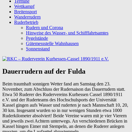
Termine
Wettkampf
Breitensport
Wanderrudern
Ruderbetrieb
Rudern und Corona
Hinweise des Wasser- und Schifffahrtsamtes
Pegelstände
Gütemessstelle Wahnhausen
Sonnenstand
Dauerrudern auf der Fulda
Beim traumhaft sonnigen Wetter fand am Samstag den 23.
November, zum Abschluss der Rudersaison das Dauerrudern statt.
Etwa 50 Ruderer des Rudervereins Kurhessen Cassel 1890/1911
e.V. und der Ruderteams des Hochschulsports der Universität
Kassel gingen aufs Wasser und ruderten je nach Mannschaft 10, 20,
30 km. Insgesamt wurden so in nur wenigen Stunden etwa 1000
Ruderkilometer absolviert! Beide Vereine waren mit je vier Vierern
und jeweils zwei Achtern unterwegs. An verschiedenen Brücken in
Kassel hingen Eimer mit Stempeln, an denen die Ruderer anlegen
mussten, um die Laufzettel abzustempeln.