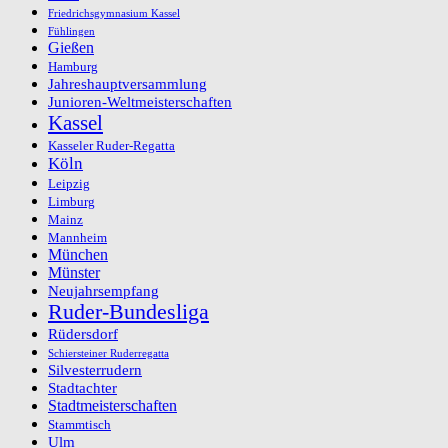
Friedrichsgymnasium Kassel
Fühlingen
Gießen
Hamburg
Jahreshauptversammlung
Junioren-Weltmeisterschaften
Kassel
Kasseler Ruder-Regatta
Köln
Leipzig
Limburg
Mainz
Mannheim
München
Münster
Neujahrsempfang
Ruder-Bundesliga
Rüdersdorf
Schiersteiner Ruderregatta
Silvesterrudern
Stadtachter
Stadtmeisterschaften
Stammtisch
Ulm