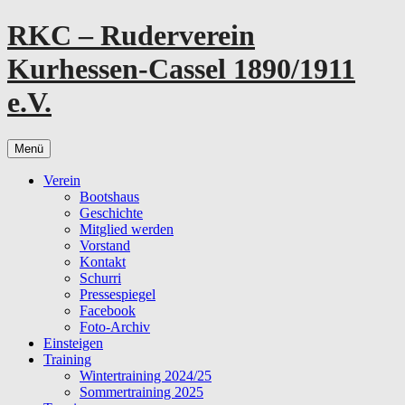
Zum
RKC – Ruderverein
Inhalt
springen
Kurhessen-Cassel 1890/1911
e.V.
Menü
Verein
Bootshaus
Geschichte
Mitglied werden
Vorstand
Kontakt
Schurri
Pressespiegel
Facebook
Foto-Archiv
Einsteigen
Training
Wintertraining 2024/25
Sommertraining 2025