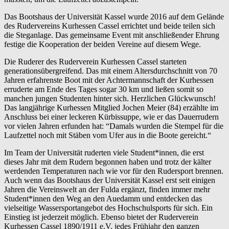
Das Bootshaus der Universität Kassel wurde 2016 auf dem Gelände
des Rudervereins Kurhessen Cassel errichtet und beide teilen sich
die Steganlage. Das gemeinsame Event mit anschließender Ehrung
festige die Kooperation der beiden Vereine auf diesem Wege.
Die Ruderer des Ruderverein Kurhessen Cassel starteten
generationsübergreifend. Das mit einem Altersdurchschnitt von 70
Jahren erfahrenste Boot mit der Achtermannschaft der Kurhessen
erruderte am Ende des Tages sogar 30 km und ließen somit so
manchen jungen Studenten hinter sich. Herzlichen Glückwunsch!
Das langjährige Kurhessen Mitglied Jochen Meier (84) erzählte im
Anschluss bei einer leckeren Kürbissuppe, wie er das Dauerrudern
vor vielen Jahren erfunden hat: “Damals wurden die Stempel für die
Laufzettel noch mit Stäben vom Ufer aus in die Boote gereicht.“
Im Team der Universität ruderten viele Student*innen, die erst
dieses Jahr mit dem Rudern begonnen haben und trotz der kälter
werdenden Temperaturen nach wie vor für den Rudersport brennen.
Auch wenn das Bootshaus der Universität Kassel erst seit einigen
Jahren die Vereinswelt an der Fulda ergänzt, finden immer mehr
Student*innen den Weg an den Auedamm und entdecken das
vielseitige Wassersportangebot des Hochschulsports für sich. Ein
Einstieg ist jederzeit möglich. Ebenso bietet der Ruderverein
Kurhessen Cassel 1890/1911 e.V. jedes Frühjahr den ganzen