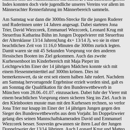
Indes konnten doch viele jugendliche unseres Vereins vor allem im
Männerachter Rennerfahrung im Männerbereich sammeln.
Am Samstag war dann die 3000m-Strecke für die jungen Ruderer
und Ruderinnen unter 14 Jahren angesagt. Dabei starteten Jona
Trier, David Wiezcorek, Emmanuel Wiezcorek, Leonard Krug mit
Steuerfrau Katharina Bühn im Jungen Doppelvierer mit Steuerfrau
der Altersklasse 13/14 Jahren(Jung 4x+ 13/14 J), wo sie in einer
beachtlichen Zeit von 11:16,0 Minuten die 3000m zurück legten.
Damit waren sie mit 45 Sekunden Vorsprung vor den anderen
Hessischen Booten ins Ziel gekommen. Auch das zweite
Kurhessenboot im Kinderbereich mit Maja Pieper im
Leichtgewichts Einer der 14 jährigen Mädchen konnte sich mit
einem Hessenmeistertitel auf 3000m krönen. Dies ist
bemerkenswert, da sie erst seit einem halben Jahr rudert. Nachdem
am Samstag hervorragende Ergebnisse erzielt worden sind, galt es
am Sonntag die Qualifikation für den Bundeswettbewerb in
München vom 28.06.-01.07. einzusacken. Dabei fuhr der Vierer mit
einem beachtlichen Vorsprung einen sicheren Sieg ins Ziel. Auch in
den Kleinbooten musste man mit den Kurhessen rechnen, so verlor
Jona Trier nur knapp im Einer der 14 jährigen Jungen gegen den
Sieger des Bundeswettbewerbs aus dem Vorjahr. Im Doppelzweier
gelang dies seinen Mannschaftskameraden David und Emmanuel
Wiezcorek besser. Souverän gewannen sie ihren Lauf der Jungen
Doppelzweier der 13/14 Jährigen. Auch Leonard Krug und Matteo