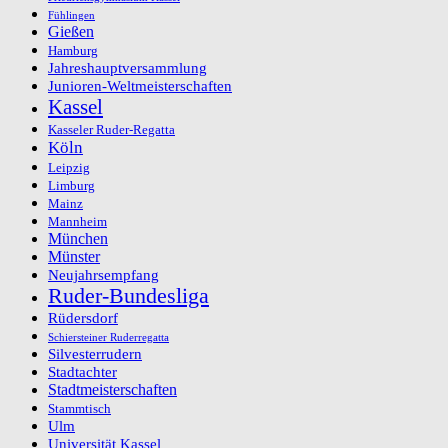
Fühlingen
Gießen
Hamburg
Jahreshauptversammlung
Junioren-Weltmeisterschaften
Kassel
Kasseler Ruder-Regatta
Köln
Leipzig
Limburg
Mainz
Mannheim
München
Münster
Neujahrsempfang
Ruder-Bundesliga
Rüdersdorf
Schiersteiner Ruderregatta
Silvesterrudern
Stadtachter
Stadtmeisterschaften
Stammtisch
Ulm
Universität Kassel