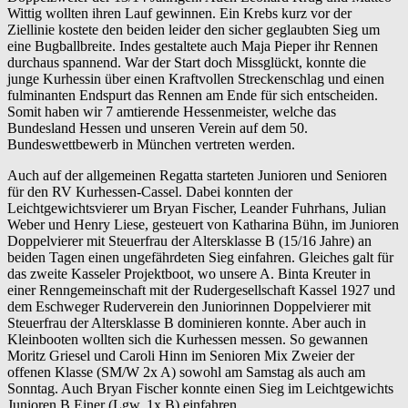
Wittig wollten ihren Lauf gewinnen. Ein Krebs kurz vor der
Ziellinie kostete den beiden leider den sicher geglaubten Sieg um
eine Bugballbreite. Indes gestaltete auch Maja Pieper ihr Rennen
durchaus spannend. War der Start doch Missglückt, konnte die
junge Kurhessin über einen Kraftvollen Streckenschlag und einen
fulminanten Endspurt das Rennen am Ende für sich entscheiden.
Somit haben wir 7 amtierende Hessenmeister, welche das
Bundesland Hessen und unseren Verein auf dem 50.
Bundeswettbewerb in München vertreten werden.
Auch auf der allgemeinen Regatta starteten Junioren und Senioren
für den RV Kurhessen-Cassel. Dabei konnten der
Leichtgewichtsvierer um Bryan Fischer, Leander Fuhrhans, Julian
Weber und Henry Liese, gesteuert von Katharina Bühn, im Junioren
Doppelvierer mit Steuerfrau der Altersklasse B (15/16 Jahre) an
beiden Tagen einen ungefährdeten Sieg einfahren. Gleiches galt für
das zweite Kasseler Projektboot, wo unsere A. Binta Kreuter in
einer Renngemeinschaft mit der Rudergesellschaft Kassel 1927 und
dem Eschweger Ruderverein den Juniorinnen Doppelvierer mit
Steuerfrau der Altersklasse B dominieren konnte. Aber auch in
Kleinbooten wollten sich die Kurhessen messen. So gewannen
Moritz Griesel und Caroli Hinn im Senioren Mix Zweier der
offenen Klasse (SM/W 2x A) sowohl am Samstag als auch am
Sonntag. Auch Bryan Fischer konnte einen Sieg im Leichtgewichts
Junioren B Einer (Lgw. 1x B) einfahren.