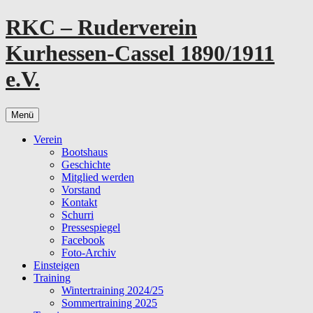
Zum
RKC – Ruderverein
Inhalt
springen
Kurhessen-Cassel 1890/1911
e.V.
Menü
Verein
Bootshaus
Geschichte
Mitglied werden
Vorstand
Kontakt
Schurri
Pressespiegel
Facebook
Foto-Archiv
Einsteigen
Training
Wintertraining 2024/25
Sommertraining 2025