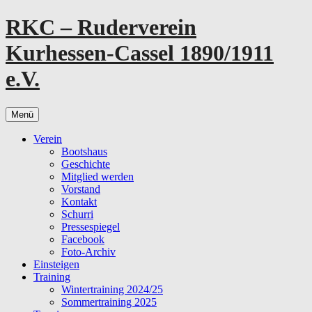
Zum
RKC – Ruderverein
Inhalt
springen
Kurhessen-Cassel 1890/1911
e.V.
Menü
Verein
Bootshaus
Geschichte
Mitglied werden
Vorstand
Kontakt
Schurri
Pressespiegel
Facebook
Foto-Archiv
Einsteigen
Training
Wintertraining 2024/25
Sommertraining 2025