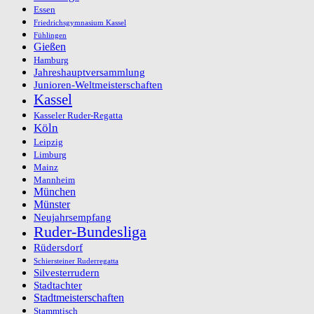
Essen
Friedrichsgymnasium Kassel
Fühlingen
Gießen
Hamburg
Jahreshauptversammlung
Junioren-Weltmeisterschaften
Kassel
Kasseler Ruder-Regatta
Köln
Leipzig
Limburg
Mainz
Mannheim
München
Münster
Neujahrsempfang
Ruder-Bundesliga
Rüdersdorf
Schiersteiner Ruderregatta
Silvesterrudern
Stadtachter
Stadtmeisterschaften
Stammtisch