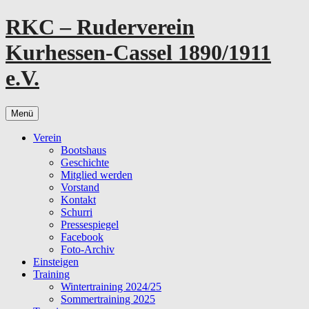
Zum
RKC – Ruderverein
Inhalt
springen
Kurhessen-Cassel 1890/1911
e.V.
Menü
Verein
Bootshaus
Geschichte
Mitglied werden
Vorstand
Kontakt
Schurri
Pressespiegel
Facebook
Foto-Archiv
Einsteigen
Training
Wintertraining 2024/25
Sommertraining 2025