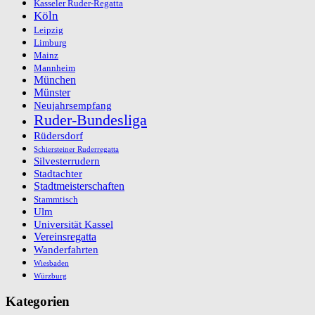
Kasseler Ruder-Regatta
Köln
Leipzig
Limburg
Mainz
Mannheim
München
Münster
Neujahrsempfang
Ruder-Bundesliga
Rüdersdorf
Schiersteiner Ruderregatta
Silvesterrudern
Stadtachter
Stadtmeisterschaften
Stammtisch
Ulm
Universität Kassel
Vereinsregatta
Wanderfahrten
Wiesbaden
Würzburg
Kategorien