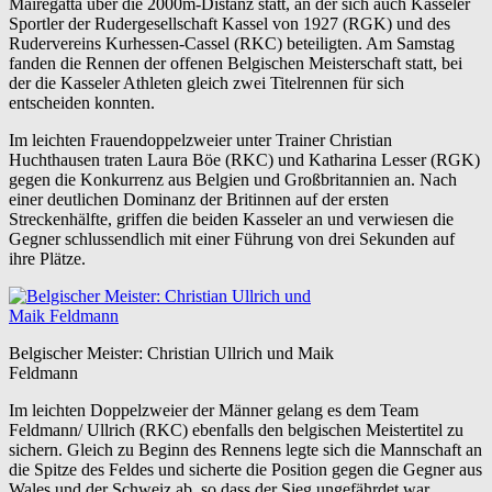
Mairegatta über die 2000m-Distanz statt, an der sich auch Kasseler
Sportler der Rudergesellschaft Kassel von 1927 (RGK) und des
Rudervereins Kurhessen-Cassel (RKC) beteiligten. Am Samstag
fanden die Rennen der offenen Belgischen Meisterschaft statt, bei
der die Kasseler Athleten gleich zwei Titelrennen für sich
entscheiden konnten.
Im leichten Frauendoppelzweier unter Trainer Christian
Huchthausen traten Laura Böe (RKC) und Katharina Lesser (RGK)
gegen die Konkurrenz aus Belgien und Großbritannien an. Nach
einer deutlichen Dominanz der Britinnen auf der ersten
Streckenhälfte, griffen die beiden Kasseler an und verwiesen die
Gegner schlussendlich mit einer Führung von drei Sekunden auf
ihre Plätze.
Belgischer Meister: Christian Ullrich und Maik
Feldmann
Im leichten Doppelzweier der Männer gelang es dem Team
Feldmann/ Ullrich (RKC) ebenfalls den belgischen Meistertitel zu
sichern. Gleich zu Beginn des Rennens legte sich die Mannschaft an
die Spitze des Feldes und sicherte die Position gegen die Gegner aus
Wales und der Schweiz ab, so dass der Sieg ungefährdet war.