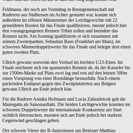
Feldmann, der noch am Vormittag in Renngemeinschaft mit
Ruderern aus Südhessen im Achter gestartet war, konnte sich
außerdem im offenen Männereiner der Leichtgewichte mit 22
gemeldeten Booten für das Finale qualifizieren, musste jedoch hier
den vorangegangenen Rennen Tribut zollen und beendete das
Rennen nicht. Am Sonntag qualifizierte er sich zusammen mit
seinem Zweierpartner, Sebastian Baus (Frankfurt am Main), im
schweren Männerdoppelzweier für das Finale und belegte dort einen
guten zweiten Platz.
Ullrich gewann souverän den Vorlauf im leichten U23-Einer. Im
Finale zeichnete sich ein spannendes Rennen ab, da der Kasseler bis
zur 1500m-Marke auf Platz zwei lag und erst auf den letzten 500m
einen Vorsprung von einer Bootslänge herausfuhr. Nach einem
packenden Endspurt gegen den Zweitplatzierten aus Belgien
gewann Ullrich am Ende jedoch klar.
Für die Ruderer Annika Hofmann und Lucia Zahradnicek galt die
Mairegatta als Saisonauftakt. Die beiden Leichtgewichte konnten im
schweren Doppelzweier die internationale Konkurrenz am Start
sichtlich überraschen, mussten sich am Ende jedoch bei starkem
Gegenwind geschlagen geben.
Der schwere Vierer der B-Juniorinnen um Betreuer Matthias