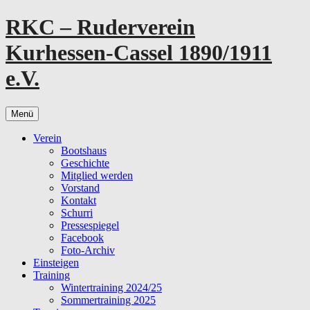
Zum
RKC – Ruderverein
Inhalt
springen
Kurhessen-Cassel 1890/1911
e.V.
Menü
Verein
Bootshaus
Geschichte
Mitglied werden
Vorstand
Kontakt
Schurri
Pressespiegel
Facebook
Foto-Archiv
Einsteigen
Training
Wintertraining 2024/25
Sommertraining 2025