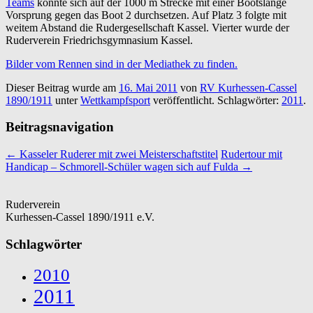
Teams
konnte sich auf der 1000 m Strecke mit einer Bootslänge
Vorsprung gegen das Boot 2 durchsetzen. Auf Platz 3 folgte mit
weitem Abstand die Rudergesellschaft Kassel. Vierter wurde der
Ruderverein Friedrichsgymnasium Kassel.
Bilder vom Rennen sind in der Mediathek zu finden.
Dieser Beitrag wurde am
16. Mai 2011
von
RV Kurhessen-Cassel
1890/1911
unter
Wettkampfsport
veröffentlicht. Schlagwörter:
2011
.
Beitragsnavigation
←
Kasseler Ruderer mit zwei Meisterschaftstitel
Rudertour mit
Handicap – Schmorell-Schüler wagen sich auf Fulda
→
Ruderverein
Kurhessen-Cassel 1890/1911 e.V.
Schlagwörter
2010
2011