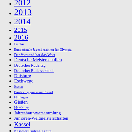
2012
2013
2014
2015
2016
Berlin
Bundesfinale Jugend trainiert für Olympia
Der Vorstand hat das Wort
Deutsche Meisterschaften
Deutscher Rudertag
Deutscher Ruderverband
Duisburg
Eschwege
Essen
Friedrichsgymnasium Kassel
Fühlingen
Gießen
Hamburg
Jahreshauptversammlung
Junioren-Weltmeisterschaften
Kassel
Kasseler Ruder-Regatta