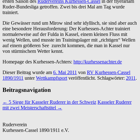
ersten Saison des
Rudervereins Kurhessen-Cassel
in der flyerarlam
Ruder-Bundesliga getroffen. Zwei bis drei Mal am Tag wurde
trainiert.
Die Gewässer rund um Mirow sind sehr idyllisch, sie sind aber auch
eine besondere Herausforderung: Der Kurhessen-Achter trainiert
normalerweise auf der Fulda in Kassel, einem kleinen Fluss mit
wenig Wellen, und musste im Trainingslager mit „richtigen“ Wellen
auf einem größeren See zurecht kommen, die man in Kassel nur
von stürmischem Wetter kennt.
Homepage des Kurhessen-Achters:
http://kurhessenachter.de
Dieser Beitrag wurde am
6. Mai 2011
von
RV Kurhessen-Cassel
1890/1911
unter
Wettkampfsport
veröffentlicht. Schlagwörter:
2011
.
Beitragsnavigation
←
5 Siege für Kasseler Ruderer in der Schweiz
Kasseler Ruderer
mit zwei Meisterschaftstitel
→
Ruderverein
Kurhessen-Cassel 1890/1911 e.V.