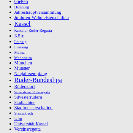
Gießen
Hamburg
Jahreshauptversammlung
Junioren-Weltmeisterschaften
Kassel
Kasseler Ruder-Regatta
Köln
Leipzig
Limburg
Mainz
Mannheim
München
Münster
Neujahrsempfang
Ruder-Bundesliga
Rüdersdorf
Schiersteiner Ruderregatta
Silvesterrudern
Stadtachter
Stadtmeisterschaften
Stammtisch
Ulm
Universität Kassel
Vereinsregatta