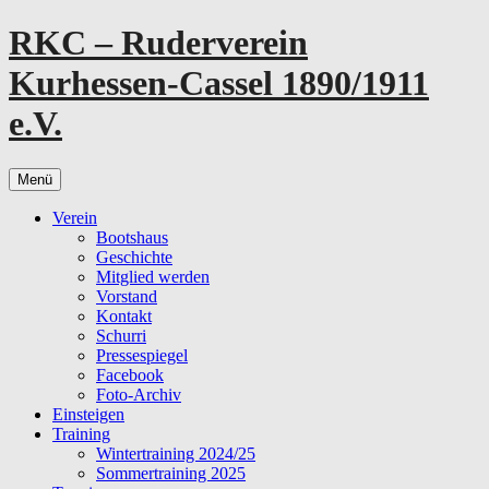
Zum
RKC – Ruderverein
Inhalt
springen
Kurhessen-Cassel 1890/1911
e.V.
Menü
Verein
Bootshaus
Geschichte
Mitglied werden
Vorstand
Kontakt
Schurri
Pressespiegel
Facebook
Foto-Archiv
Einsteigen
Training
Wintertraining 2024/25
Sommertraining 2025