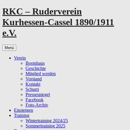
Zum
RKC – Ruderverein
Inhalt
springen
Kurhessen-Cassel 1890/1911
e.V.
Menü
Verein
Bootshaus
Geschichte
Mitglied werden
Vorstand
Kontakt
Schurri
Pressespiegel
Facebook
Foto-Archiv
Einsteigen
Training
Wintertraining 2024/25
Sommertraining 2025