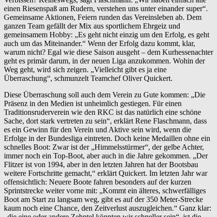
einen Riesenspaß am Rudern, verstehen uns unter einander super“.
Gemeinsame Aktionen, Feiern runden das Vereinsleben ab. Dem
ganzen Team gefällt der Mix aus sportlichem Ehrgeiz und
gemeinsamem Hobby: „Es geht nicht einzig um den Erfolg, es geht
auch um das Miteinander.“ Wenn der Erfolg dazu kommt, klar,
warum nicht? Egal wie diese Saison ausgeht – dem Kurhessenachter
geht es primär darum, in der neuen Liga anzukommen. Wohin der
Weg geht, wird sich zeigen. „Vielleicht gibt es ja eine
Überraschung“, schmunzelt Teamchef Oliver Quickert.
Diese Überraschung soll auch dem Verein zu Gute kommen: „Die
Präsenz in den Medien ist unheimlich gestiegen. Für einen
Traditionsruderverein wie den RKC ist das natürlich eine schöne
Sache, dort stark vertreten zu sein“, erklärt Rene Flaschmann, dass
es ein Gewinn für den Verein und Aktive sein wird, wenn die
Erfolge in der Bundesliga eintreten. Doch keine Medaillen ohne ein
schnelles Boot: Zwar ist der „Himmelsstürmer“, der gelbe Achter,
immer noch ein Top-Boot, aber auch in die Jahre gekommen. „Der
Flitzer ist von 1994, aber in den letzten Jahren hat der Bootsbau
weitere Fortschritte gemacht,“ erklärt Quickert. Im letzten Jahr war
offensichtlich: Neuere Boote fahren besonders auf der kurzen
Sprintstrecke weiter vorne mit: „Kommt ein älteres, schwerfälliges
Boot am Start zu langsam weg, gibt es auf der 350 Meter-Strecke
kaum noch eine Chance, den Zeitverlust auszugleichen.“ Ganz klar:
„die eine oder andere Zehntel könnten wir schneller sein“, ist die