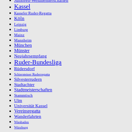
Junioren-Weltmeisterschaften
Kassel
Kasseler Ruder-Regatta
Köln
Leipzig
Limburg
Mainz
Mannheim
München
Münster
Neujahrsempfang
Ruder-Bundesliga
Rüdersdorf
Schiersteiner Ruderregatta
Silvesterrudern
Stadtachter
Stadtmeisterschaften
Stammtisch
Ulm
Universität Kassel
Vereinsregatta
Wanderfahrten
Wiesbaden
Würzburg