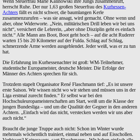
Wenn Steuerfrau Marie Kalinowski ihre Jungs zusammenruft,
herrscht Ruhe. Der nur 1,63 großen Steuerfrau des
Kurhessen-
Achters
fällt es nicht schwer, die baumlangen Kerle
zusammenzurufen – was sie ansagt, wird gemacht. Ohne wenn und
aber, ohne Widerworte. „Nein, militärischen Drill leben wir bei uns
nicht“, versichert die Lehrerin, „aber ohne Disziplin geht es einfach
nicht.“ Alle Mann ans Boot, Boot geht hoch – auf die acht Ruderer
warten 15 bis 20 Kilometer auf der Fulda. Schlag auf Schlag,
schmerzende Arme werden ausgeblendet. Jeder weiß, was er zu tun
hat.
Die Erfahrung im Kurhessenachter ist groß: WM-Teilnehmer,
studentische Europameister, deutsche Meister. Die Erfolge der
Männer des Achters sprechen für sich.
Trotzdem stapelt Organisator René Flaschmann tief: „Es ist unsere
erste Saison. Wir wissen nicht wo wir stehen und müssen uns in der
Liga erstmal zurecht finden.“ Er selbst war bei den
Hochschuleuropameisterschaften am Start, weiß um die Klasse der
jungen Bundesliga – und um die Qualität der Gegner in den anderen
Achtern. „Einfach wird das nicht, verstecken werden wir uns aber
auch nicht.“
Braucht die junge Truppe auch nicht: Schon im Winter wurde
mehrmals wöchentlich trainiert, einmal neben und auf Eisschollen.
Verbissen? Keineswegs, sagt Flaschmann: „Wir haben einfach alle