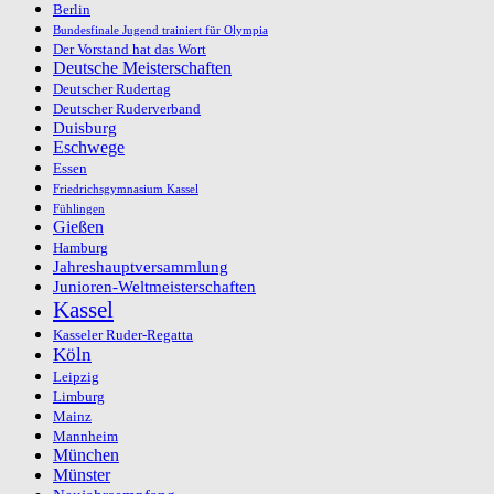
Berlin
Bundesfinale Jugend trainiert für Olympia
Der Vorstand hat das Wort
Deutsche Meisterschaften
Deutscher Rudertag
Deutscher Ruderverband
Duisburg
Eschwege
Essen
Friedrichsgymnasium Kassel
Fühlingen
Gießen
Hamburg
Jahreshauptversammlung
Junioren-Weltmeisterschaften
Kassel
Kasseler Ruder-Regatta
Köln
Leipzig
Limburg
Mainz
Mannheim
München
Münster