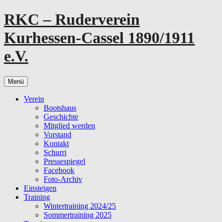
Zum
RKC – Ruderverein
Inhalt
springen
Kurhessen-Cassel 1890/1911
e.V.
Menü
Verein
Bootshaus
Geschichte
Mitglied werden
Vorstand
Kontakt
Schurri
Pressespiegel
Facebook
Foto-Archiv
Einsteigen
Training
Wintertraining 2024/25
Sommertraining 2025