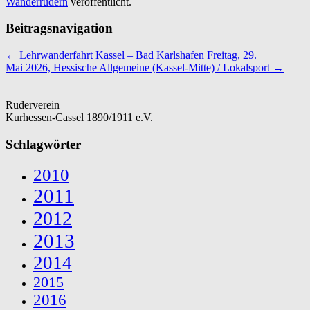
Wanderrudern
veröffentlicht.
Beitragsnavigation
←
Lehrwanderfahrt Kassel – Bad Karlshafen
Freitag, 29.
Mai 2026, Hessische Allgemeine (Kassel-Mitte) / Lokalsport
→
Ruderverein
Kurhessen-Cassel 1890/1911 e.V.
Schlagwörter
2010
2011
2012
2013
2014
2015
2016