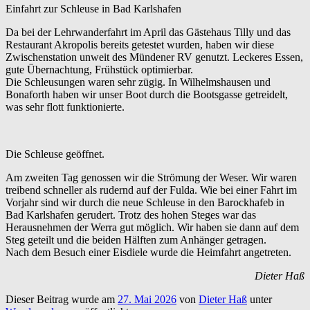
Einfahrt zur Schleuse in Bad Karlshafen
Da bei der Lehrwanderfahrt im April das Gästehaus Tilly und das
Restaurant Akropolis bereits getestet wurden, haben wir diese
Zwischenstation unweit des Mündener RV genutzt. Leckeres Essen,
gute Übernachtung, Frühstück optimierbar.
Die Schleusungen waren sehr zügig. In Wilhelmshausen und
Bonaforth haben wir unser Boot durch die Bootsgasse getreidelt,
was sehr flott funktionierte.
Die Schleuse geöffnet.
Am zweiten Tag genossen wir die Strömung der Weser. Wir waren
treibend schneller als rudernd auf der Fulda. Wie bei einer Fahrt im
Vorjahr sind wir durch die neue Schleuse in den Barockhafeb in
Bad Karlshafen gerudert. Trotz des hohen Steges war das
Herausnehmen der Werra gut möglich. Wir haben sie dann auf dem
Steg geteilt und die beiden Hälften zum Anhänger getragen.
Nach dem Besuch einer Eisdiele wurde die Heimfahrt angetreten.
Dieter Haß
Dieser Beitrag wurde am
27. Mai 2026
von
Dieter Haß
unter