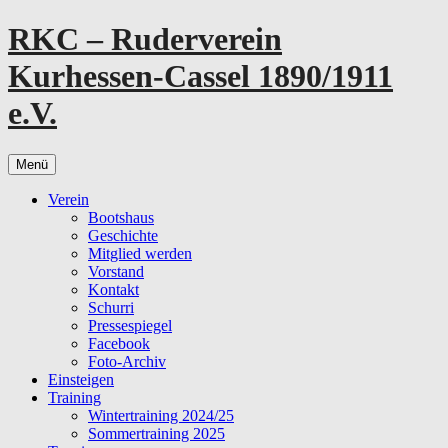
Zum
RKC – Ruderverein
Inhalt
springen
Kurhessen-Cassel 1890/1911
e.V.
Menü
Verein
Bootshaus
Geschichte
Mitglied werden
Vorstand
Kontakt
Schurri
Pressespiegel
Facebook
Foto-Archiv
Einsteigen
Training
Wintertraining 2024/25
Sommertraining 2025