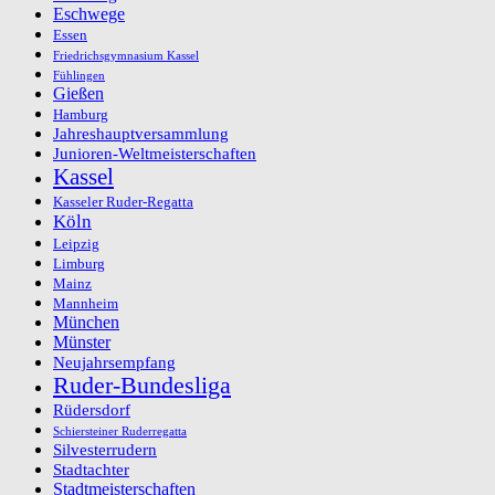
Eschwege
Essen
Friedrichsgymnasium Kassel
Fühlingen
Gießen
Hamburg
Jahreshauptversammlung
Junioren-Weltmeisterschaften
Kassel
Kasseler Ruder-Regatta
Köln
Leipzig
Limburg
Mainz
Mannheim
München
Münster
Neujahrsempfang
Ruder-Bundesliga
Rüdersdorf
Schiersteiner Ruderregatta
Silvesterrudern
Stadtachter
Stadtmeisterschaften