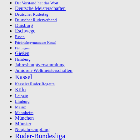
Der Vorstand hat das Wort
Deutsche Meisterschaften
Deutscher Rudertag
Deutscher Ruderverband
Duisburg
Eschwege
Essen
Friedrichsgymnasium Kassel
Fühlingen
Gießen
Hamburg
Jahreshauptversammlung
Junioren-Weltmeisterschaften
Kassel
Kasseler Ruder-Regatta
Köln
Leipzig
Limburg
Mainz
Mannheim
München
Münster
Neujahrsempfang
Ruder-Bundesliga