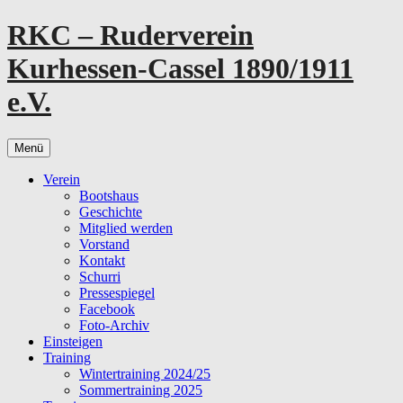
Zum
RKC – Ruderverein
Inhalt
springen
Kurhessen-Cassel 1890/1911
e.V.
Menü
Verein
Bootshaus
Geschichte
Mitglied werden
Vorstand
Kontakt
Schurri
Pressespiegel
Facebook
Foto-Archiv
Einsteigen
Training
Wintertraining 2024/25
Sommertraining 2025