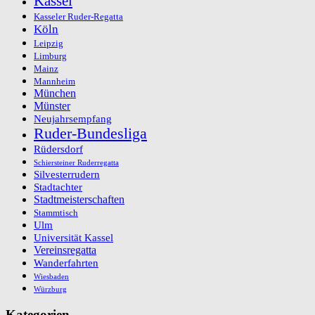
Kassel
Kasseler Ruder-Regatta
Köln
Leipzig
Limburg
Mainz
Mannheim
München
Münster
Neujahrsempfang
Ruder-Bundesliga
Rüdersdorf
Schiersteiner Ruderregatta
Silvesterrudern
Stadtachter
Stadtmeisterschaften
Stammtisch
Ulm
Universität Kassel
Vereinsregatta
Wanderfahrten
Wiesbaden
Würzburg
Kategorien