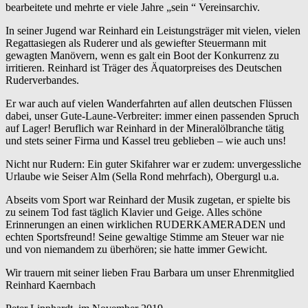
bearbeitete und mehrte er viele Jahre „sein “ Vereinsarchiv.
In seiner Jugend war Reinhard ein Leistungsträger mit vielen, vielen
Regattasiegen als Ruderer und als gewiefter Steuermann mit
gewagten Manövern, wenn es galt ein Boot der Konkurrenz zu
irritieren. Reinhard ist Träger des Äquatorpreises des Deutschen
Ruderverbandes.
Er war auch auf vielen Wanderfahrten auf allen deutschen Flüssen
dabei, unser Gute-Laune-Verbreiter: immer einen passenden Spruch
auf Lager! Beruflich war Reinhard in der Mineralölbranche tätig
und stets seiner Firma und Kassel treu geblieben – wie auch uns!
Nicht nur Rudern: Ein guter Skifahrer war er zudem: unvergessliche
Urlaube wie Seiser Alm (Sella Rond mehrfach), Obergurgl u.a.
Abseits vom Sport war Reinhard der Musik zugetan, er spielte bis
zu seinem Tod fast täglich Klavier und Geige. Alles schöne
Erinnerungen an einen wirklichen RUDERKAMERADEN und
echten Sportsfreund! Seine gewaltige Stimme am Steuer war nie
und von niemandem zu überhören; sie hatte immer Gewicht.
Wir trauern mit seiner lieben Frau Barbara um unser Ehrenmitglied
Reinhard Kaernbach