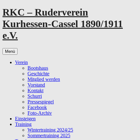
Zum
RKC – Ruderverein
Inhalt
springen
Kurhessen-Cassel 1890/1911
e.V.
Menü
Verein
Bootshaus
Geschichte
Mitglied werden
Vorstand
Kontakt
Schurri
Pressespiegel
Facebook
Foto-Archiv
Einsteigen
Training
Wintertraining 2024/25
Sommertraining 2025