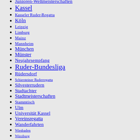
Junioren-Weltmeisterschaften
Kassel
Kasseler Ruder-Regatta
Köln
Leipzig
Limburg
Mainz
Mannheim
München
Münster
Neujahrsempfang
Ruder-Bundesliga
Rüdersdorf
Schiersteiner Ruderregatta
Silvesterrudern
Stadtachter
Stadtmeisterschaften
Stammtisch
Ulm
Universität Kassel
Vereinsregatta
Wanderfahrten
Wiesbaden
Würzburg