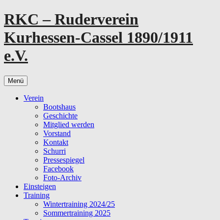
Zum
RKC – Ruderverein
Inhalt
springen
Kurhessen-Cassel 1890/1911
e.V.
Menü
Verein
Bootshaus
Geschichte
Mitglied werden
Vorstand
Kontakt
Schurri
Pressespiegel
Facebook
Foto-Archiv
Einsteigen
Training
Wintertraining 2024/25
Sommertraining 2025