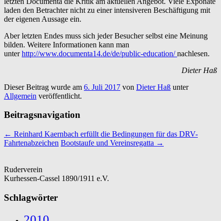
letzten Documenta die Kritik am aktuellen Angebot. Viele Exponate
laden den Betrachter nicht zu einer intensiveren Beschäftigung mit
der eigenen Aussage ein.
Aber letzten Endes muss sich jeder Besucher selbst eine Meinung
bilden. Weitere Informationen kann man
unter
http://www.documenta14.de/de/public-education/
nachlesen.
Dieter Haß
Dieser Beitrag wurde am
6. Juli 2017
von
Dieter Haß
unter
Allgemein
veröffentlicht.
Beitragsnavigation
←
Reinhard Kaernbach erfüllt die Bedingungen für das DRV-
Fahrtenabzeichen
Bootstaufe und Vereinsregatta
→
Ruderverein
Kurhessen-Cassel 1890/1911 e.V.
Schlagwörter
2010