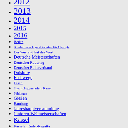
2012
2013
2014
2015
2016
Berlin
Bundesfinale Jugend trainiert für Olympia
Der Vorstand hat das Wort
Deutsche Meisterschaften
Deutscher Rudertag
Deutscher Ruderverband
Duisburg
Eschwege
Essen
Friedrichsgymnasium Kassel
Fühlingen
Gießen
Hamburg
Jahreshauptversammlung
Junioren-Weltmeisterschaften
Kassel
Kasseler Ruder-Regatta