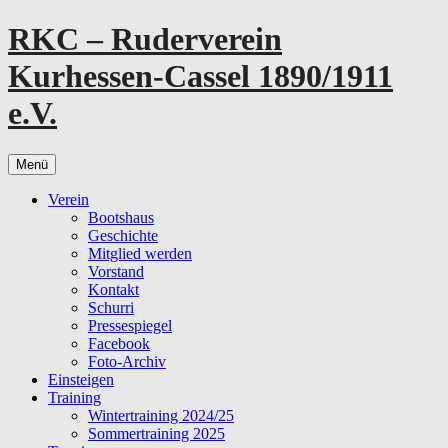
Zum
RKC – Ruderverein
Inhalt
springen
Kurhessen-Cassel 1890/1911
e.V.
Menü
Verein
Bootshaus
Geschichte
Mitglied werden
Vorstand
Kontakt
Schurri
Pressespiegel
Facebook
Foto-Archiv
Einsteigen
Training
Wintertraining 2024/25
Sommertraining 2025