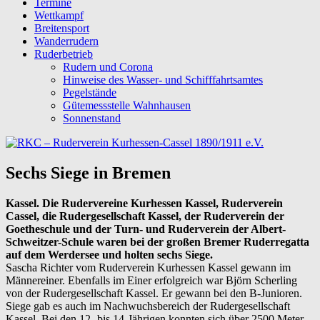
Termine
Wettkampf
Breitensport
Wanderrudern
Ruderbetrieb
Rudern und Corona
Hinweise des Wasser- und Schifffahrtsamtes
Pegelstände
Gütemessstelle Wahnhausen
Sonnenstand
Sechs Siege in Bremen
Kassel. Die Rudervereine Kurhessen Kassel, Ruderverein
Cassel, die Rudergesellschaft Kassel, der Ruderverein der
Goetheschule und der Turn- und Ruderverein der Albert-
Schweitzer-Schule waren bei der großen Bremer Ruderregatta
auf dem Werdersee und holten sechs Siege.
Sascha Richter vom Ruderverein Kurhessen Kassel gewann im
Männereiner. Ebenfalls im Einer erfolgreich war Björn Scherling
von der Rudergesellschaft Kassel. Er gewann bei den B-Junioren.
Siege gab es auch im Nachwuchsbereich der Rudergesellschaft
Kassel. Bei den 12- bis 14-Jährigen konnten sich über 2500 Meter