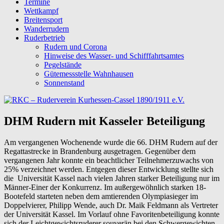
Termine
Wettkampf
Breitensport
Wanderrudern
Ruderbetrieb
Rudern und Corona
Hinweise des Wasser- und Schifffahrtsamtes
Pegelstände
Gütemessstelle Wahnhausen
Sonnenstand
DHM Rudern mit Kasseler Beteiligung
Am vergangenen Wochenende wurde die 66. DHM Rudern auf der
Regattastrecke in Brandenburg ausgetragen. Gegenüber dem
vergangenen Jahr konnte ein beachtlicher Teilnehmerzuwachs von
25% verzeichnet werden. Entgegen dieser Entwicklung stellte sich
die Universität Kassel nach vielen Jahren starker Beteiligung nur im
Männer-Einer der Konkurrenz. Im außergewöhnlich starken 18-
Bootefeld starteten neben dem amtierenden Olympiasieger im
Doppelvierer, Philipp Wende, auch Dr. Maik Feldmann als Vertreter
der Universität Kassel. Im Vorlauf ohne Favoritenbeteiligung konnte
sich der Leichtgewichtsruderer souverän bei den Schwergewichten