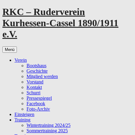
Zum
RKC – Ruderverein
Inhalt
springen
Kurhessen-Cassel 1890/1911
e.V.
Menü
Verein
Bootshaus
Geschichte
Mitglied werden
Vorstand
Kontakt
Schurri
Pressespiegel
Facebook
Foto-Archiv
Einsteigen
Training
Wintertraining 2024/25
Sommertraining 2025