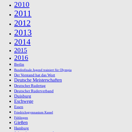
2010
2011
2012
2013
2014
2015
2016
Berlin
Bundesfinale Jugend trainiert für Olympia
Der Vorstand hat das Wort
Deutsche Meisterschaften
Deutscher Rudertag
Deutscher Ruderverband
Duisburg
Eschwege
Essen
Friedrichsgymnasium Kassel
Fühlingen
Gießen
Hamburg