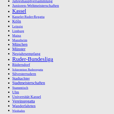
Jahreshauptversammlung
Junioren-Weltmeisterschaften
Kassel
Kasseler Ruder-Regatta
Köln
Leipzig
Limburg
Mainz
Mannheim
München
Münster
Neujahrsempfang
Ruder-Bundesliga
Rüdersdorf
Schiersteiner Ruderregatta
Silvesterrudern
Stadtachter
Stadtmeisterschaften
Stammtisch
Ulm
Universität Kassel
Vereinsregatta
Wanderfahrten
Wiesbaden