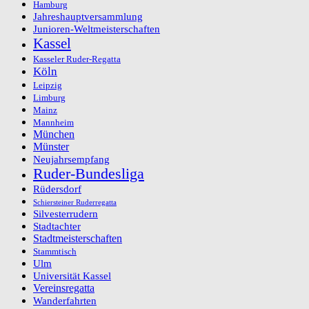
Hamburg
Jahreshauptversammlung
Junioren-Weltmeisterschaften
Kassel
Kasseler Ruder-Regatta
Köln
Leipzig
Limburg
Mainz
Mannheim
München
Münster
Neujahrsempfang
Ruder-Bundesliga
Rüdersdorf
Schiersteiner Ruderregatta
Silvesterrudern
Stadtachter
Stadtmeisterschaften
Stammtisch
Ulm
Universität Kassel
Vereinsregatta
Wanderfahrten