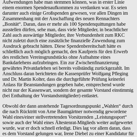
Aufwendungen habe man stemmen können, was in erster Linie
einem enormen Spendenaufkommen zu verdanken war. Es seien
darunter auch einige Großspenden gewesen, vor allen Dingen im
Zusammenhang mit der Anschaffung des neuen Rennachters
„Bonität“. Daran, dass er mehr als 100 Spendenquittungen habe
ausstellen dürfen, sehe man, dass viele Mitglieder, in beachtlicher
Zahl auch auswärtige Mitglieder, ihre Verbundenheit zum RKC
nicht zuletzt durch eine zusätzliche finanzielle Zuwendung zum
Ausdruck gebracht hätten. Diese Spendenbereitschaft hätte es
schließlich auch möglich gemacht, den Kaufpreis für den Erwerb
des restlichen Vereinsgrundstücks ohne Aufnahme eines
Bankdarlehens aufzubringen. Ein zur Zwischenfinanzierung
gewährtes Privatdarlehen sei bereits vollständig zurückgezahlt. Im
Anschluss daran berichteten die Kassenprüfer Wolfgang Pfleging
und Dr. Martin Kolter, dass die durchgeführte Prüfung keinerlei
Anlass für Beanstandungen gegeben habe, entsprechend wurde
nicht nur der Kassenwart, sondern der gesamte Vorstand einstimmig
(bei Enthaltung der Vorstandsmitglieder) entlastet.
Obwohl der dann anstehende Tagesordnungspunkt „Wahlen“ durch
die nach Rücktritt von Arne Baumgärtner notwendig gewordene
Wahl eines/einer stellvertretenden Vorsitzenden „Leistungssport“
sowie auch der Wahl eines Ältestenrat-Mitglieds weiter aufgewertet
wurde, war er doch schnell erledigt. Dies lag vor allem daran, dass
es dem Vorstand gelungen war, Irene Diebel zu einer Kandidatur für