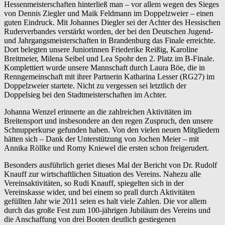
Hessenmeisterschaften hinterließ man – vor allem wegen des Sieges
von Dennis Ziegler und Maik Feldmann im Doppelzweier – einen
guten Eindruck. Mit Johannes Diegler sei der Achter des Hessischen
Ruderverbandes verstärkt worden, der bei den Deutschen Jugend-
und Jahrgangsmeisterschaften in Brandenburg das Finale erreichte.
Dort belegten unsere Juniorinnen Friederike Reißig, Karoline
Breitmeier, Milena Seibel und Lea Spohr den 2. Platz im B-Finale.
Komplettiert wurde unsere Mannschaft durch Laura Böe, die in
Renngemeinschaft mit ihrer Partnerin Katharina Lesser (RG27) im
Doppelzweier startete. Nicht zu vergessen sei letztlich der
Doppelsieg bei den Stadtmeisterschaften im Achter.
Johanna Wenzel erinnerte an die zahlreichen Aktivitäten im
Breitensport und insbesondere an den regen Zuspruch, den unsere
Schnupperkurse gefunden haben. Von den vielen neuen Mitgliedern
hätten sich – Dank der Unterstützung von Jochen Meier – mit
Annika Röllke und Romy Kniewel die ersten schon freigerudert.
Besonders ausführlich geriet dieses Mal der Bericht von Dr. Rudolf
Knauff zur wirtschaftlichen Situation des Vereins. Nahezu alle
Vereinsaktivitäten, so Rudi Knauff, spiegelten sich in der
Vereinskasse wider, und bei einem so prall durch Aktivitäten
gefüllten Jahr wie 2011 seien es halt viele Zahlen. Die vor allem
durch das große Fest zum 100-jährigen Jubiläum des Vereins und
die Anschaffung von drei Booten deutlich gestiegenen