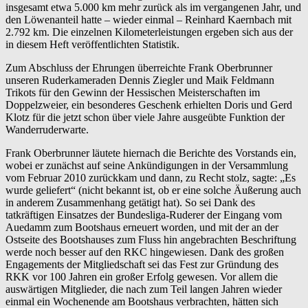
insgesamt etwa 5.000 km mehr zurück als im vergangenen Jahr, und
den Löwenanteil hatte – wieder einmal – Reinhard Kaernbach mit
2.792 km. Die einzelnen Kilometerleistungen ergeben sich aus der
in diesem Heft veröffentlichten Statistik.
Zum Abschluss der Ehrungen überreichte Frank Oberbrunner
unseren Ruderkameraden Dennis Ziegler und Maik Feldmann
Trikots für den Gewinn der Hessischen Meisterschaften im
Doppelzweier, ein besonderes Geschenk erhielten Doris und Gerd
Klotz für die jetzt schon über viele Jahre ausgeübte Funktion der
Wanderruderwarte.
Frank Oberbrunner läutete hiernach die Berichte des Vorstands ein,
wobei er zunächst auf seine Ankündigungen in der Versammlung
vom Februar 2010 zurückkam und dann, zu Recht stolz, sagte: „Es
wurde geliefert“ (nicht bekannt ist, ob er eine solche Äußerung auch
in anderem Zusammenhang getätigt hat). So sei Dank des
tatkräftigen Einsatzes der Bundesliga-Ruderer der Eingang vom
Auedamm zum Bootshaus erneuert worden, und mit der an der
Ostseite des Bootshauses zum Fluss hin angebrachten Beschriftung
werde noch besser auf den RKC hingewiesen. Dank des großen
Engagements der Mitgliedschaft sei das Fest zur Gründung des
RKK vor 100 Jahren ein großer Erfolg gewesen. Vor allem die
auswärtigen Mitglieder, die nach zum Teil langen Jahren wieder
einmal ein Wochenende am Bootshaus verbrachten, hätten sich