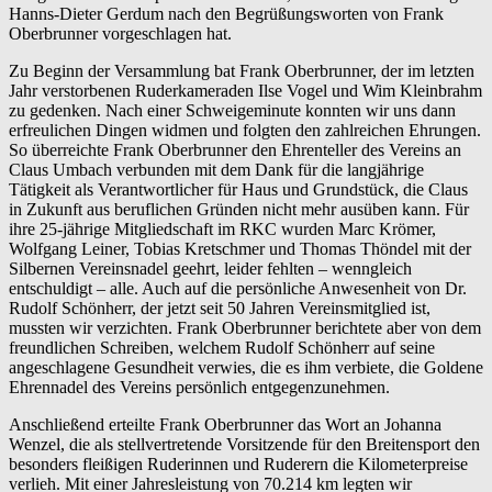
Hanns-Dieter Gerdum nach den Begrüßungsworten von Frank
Oberbrunner vorgeschlagen hat.
Zu Beginn der Versammlung bat Frank Oberbrunner, der im letzten
Jahr verstorbenen Ruderkameraden Ilse Vogel und W
im Kleinbrahm
zu gedenken. Nach einer Schweigeminute konnten wir uns dann
erfreulichen Dingen widmen und folgten den zahlreichen Ehrungen.
So überreichte Frank Oberbrunner den Ehrenteller des Vereins an
Claus Umbach verbunden mit dem Dank für die langjährige
Tätigkeit als Verantwortlicher für Haus und Grundstück, die Claus
in Zukunft aus beruflichen Gründen nicht mehr ausüben kann. Für
ihre 25-jährige Mitgliedschaft im RKC wurden Marc Krömer,
Wolfgang Leiner, Tobias Kretschmer und Thomas Thöndel mit der
Silbernen Vereinsnadel geehrt, leider fehlten – wenngleich
entschuldigt – alle. Auch auf die persönliche Anwesenheit von Dr.
Rudolf Schönherr, der jetzt seit 50 Jahren Vereinsmitglied ist,
mussten wir verzichten. Frank Oberbrunner berichtete aber von dem
freundlichen Schreiben, welchem Rudolf Schönherr auf seine
angeschlagene Gesundheit verwies, die es ihm verbiete, die Goldene
Ehrennadel des Vereins persönlich entgegenzunehmen.
Anschließend erteilte Frank Oberbrunner das Wort an Johanna
Wenzel, die als stellvertretende Vorsitzende für den Breitensport den
besonders fleißigen Ruderinnen und Ruderern die Kilometerpreise
verlieh. Mit einer Jahresleistung von 70.214 km legten wir