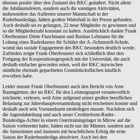
überaus positiv über den Zustand des RKC geäußert. Nicht allein
die Jubiläumsfeiern, sondern auch die sonstigen Aktivitäten,
insbesondere das Auftreten unserer Mannschaft in der
Ruderbundesliga, hätten großen Widerhall in der Presse gefunden.
Auch deshalb sei es gelungen, 22 neue Mitglieder zu gewinnen und
so die Mitgliederzahl konstant zu halten. Ausdrücklich dankte Frank
Oberbrunner Dörte Flaschmann und Bastian Lehmann für die
Leitung eines Ruderkurses für Schüler der A.-Schmorell-Schule,
womit das soziale Engagement des RKC besonders deutlich werde.
Zufrieden zeigte Frank Oberbrunner sich schließlich über den
Fortgang der Kooperationsgespräch mit der Universität, die auch
deshalb einfacher geworden seien, weil der RKC inzwischen
sämtliche ehemals gepachteten Grundstücksflächen käuflich
erworben habe.
Leider musste Frank Oberbrunner auch den Bericht von Arne
Baumgärtner, der im RKC für den Leistungssport verantwortlich
zeichnete, verlesen, weil Arne aufgrund seiner großen beruflichen
Belastung zur Jahreshauptversammlung nicht erscheinen konnte und
deshalb auch sein Vorstandsamt niederlegen musste. Nachdem sich
die Jugendabteilung und auch unser Creditreform-Ruder-
Bundesliga-Achter in einem Ostertrainingslager in Mirow auf die
Saison vorbereitet habe, hätten nicht nur die Männer, sondern auch
die Juniorinnen und Junioren mit beachtlichem Erfolg die erste
Saison der Ruderbundesliga absolviert. Auch bei den