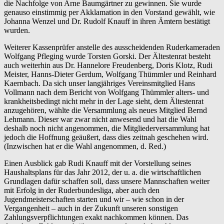
die Nachfolge von Arne Baumgärtner zu gewinnen. Sie wurde
genauso einstimmig per Akklamation in den Vorstand gewählt, wie
Johanna Wenzel und Dr. Rudolf Knauff in ihren Ämtern bestätigt
wurden.
Weiterer Kassenprüfer anstelle des ausscheidenden Ruderkameraden
Wolfgang Pfleging wurde Torsten Gorski. Der Ältestenrat besteht
auch weiterhin aus Dr. Hannelore Freudenberg, Doris Klotz, Rudi
Meister, Hanns-Dieter Gerdum, Wolfgang Thümmler und Reinhard
Kaernbach. Da sich unser langjähriges Vereinsmitglied Hans
Vollmann nach dem Bericht von Wolfgang Thümmler alters- und
krankheitsbedingt nicht mehr in der Lage sieht, dem Ältestenrat
anzugehören, wählte die Versammlung als neues Mitglied Bernd
Lehmann. Dieser war zwar nicht anwesend und hat die Wahl
deshalb noch nicht angenommen, die Mitgliederversammlung hat
jedoch die Hoffnung geäußert, dass dies zeitnah geschehen wird.
(Inzwischen hat er die Wahl angenommen, d. Red.)
Einen Ausblick gab Rudi Knauff mit der Vorstellung seines
Haushaltsplans für das Jahr 2012, der u. a. die wirtschaftlichen
Grundlagen dafür schaffen soll, dass unsere Mannschaften weiter
mit Erfolg in der Ruderbundesliga, aber auch den
Jugendmeisterschaften starten und wir – wie schon in der
Vergangenheit – auch in der Zukunft unseren sonstigen
Zahlungsverpflichtungen exakt nachkommen können. Das