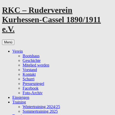
Zum
RKC – Ruderverein
Inhalt
springen
Kurhessen-Cassel 1890/1911
e.V.
Menü
Verein
Bootshaus
Geschichte
Mitglied werden
Vorstand
Kontakt
Schurri
Pressespiegel
Facebook
Foto-Archiv
Einsteigen
Training
Wintertraining 2024/25
Sommertraining 2025