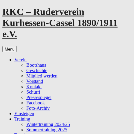
Zum
RKC – Ruderverein
Inhalt
springen
Kurhessen-Cassel 1890/1911
e.V.
Menü
Verein
Bootshaus
Geschichte
Mitglied werden
Vorstand
Kontakt
Schurri
Pressespiegel
Facebook
Foto-Archiv
Einsteigen
Training
Wintertraining 2024/25
Sommertraining 2025