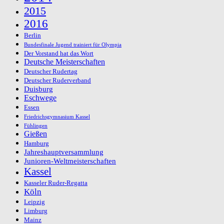
2015
2016
Berlin
Bundesfinale Jugend trainiert für Olympia
Der Vorstand hat das Wort
Deutsche Meisterschaften
Deutscher Rudertag
Deutscher Ruderverband
Duisburg
Eschwege
Essen
Friedrichsgymnasium Kassel
Fühlingen
Gießen
Hamburg
Jahreshauptversammlung
Junioren-Weltmeisterschaften
Kassel
Kasseler Ruder-Regatta
Köln
Leipzig
Limburg
Mainz