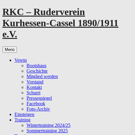
Zum
RKC – Ruderverein
Inhalt
springen
Kurhessen-Cassel 1890/1911
e.V.
Menü
Verein
Bootshaus
Geschichte
Mitglied werden
Vorstand
Kontakt
Schurri
Pressespiegel
Facebook
Foto-Archiv
Einsteigen
Training
Wintertraining 2024/25
Sommertraining 2025