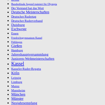
Bundesfinale Jugend trainiert für Olympia
Der Vorstand hat das Wort
Deutsche Meisterschaften
Deutscher Rudertag
Deutscher Ruderverband
Duisburg
Eschwege
Essen
Friedrichsgymnasium Kassel
Fühlingen
Gießen
Hamburg
Jahreshauptversammlung
Junioren-Weltmeisterschaften
Kassel
Kasseler Ruder-Regatta
Köln
Leipzig
Limburg
Mainz
Mannheim
München
Münster
Neujahrsempfang