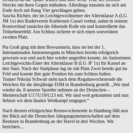
Strecke mit ihren Gegen mithalten. Allerdings mussten sie sich am
Ende doch mit Rang Vier geschlagen geben.
Sascha Richter, der im Leichtgewichtseiner der Altersklasse A (LG
JM 1x) den Ruderverein Kurhessen Cassel vertrat, nahm in seinem
Rennverlauf zunächst die führende Rolle ein und kontrollierte das
Teilnehmerfeld. Am Schluss sicherte er sich einen souveränen
zweiten Platz.
Pia Groß ging mit dem Bewusstsein, dass sie bei der 1.
Internationalen Juniorenregatta in München bereits erfolgreich
gewesen war und auch hier wieder angreifen konnte, im Juniorinnen
Leichtgewichts-Einer der Altersklasse B (LG JF 1x) für Kassel an
den Start. Nach der Startphase lag sie mit Platz Zwei bereits gut im
Feld und konnte ihre gute Position bis zum Schluss halten.
Trainer Nikolai Schwab sieht nach dem Regattawochenende die
Weichen für die diesjährige DJM in Brandenburg gestellt. „Wir sind
wieder da. 8 unserer Sportler nehmen an der Deutschen –
Meisterschaft U17/U19/U23 teil. Wir sind weit gekommen und nun
fiebern wir dem finalen Wettkampf entgegen.“
Nach diesem erfolgreichen Rennwochenende in Hamburg fällt nun
der Blick auf die Deutschen Jahrgangsmeisterschaften auf dem
Beetzsee in Brandenburg an der Havel in drei Wochen. Wir
berichten…