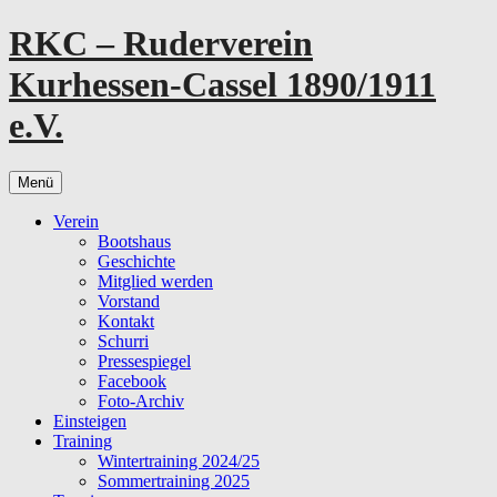
Zum
RKC – Ruderverein
Inhalt
springen
Kurhessen-Cassel 1890/1911
e.V.
Menü
Verein
Bootshaus
Geschichte
Mitglied werden
Vorstand
Kontakt
Schurri
Pressespiegel
Facebook
Foto-Archiv
Einsteigen
Training
Wintertraining 2024/25
Sommertraining 2025