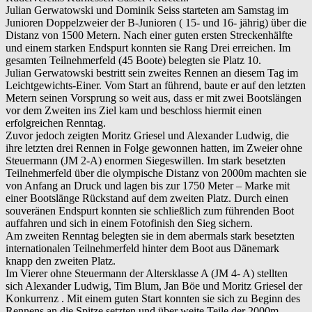
Julian Gerwatowski und Dominik Seiss starteten am Samstag im
Junioren Doppelzweier der B-Junioren ( 15- und 16- jährig) über die
Distanz von 1500 Metern. Nach einer guten ersten Streckenhälfte
und einem starken Endspurt konnten sie Rang Drei erreichen. Im
gesamten Teilnehmerfeld (45 Boote) belegten sie Platz 10.
Julian Gerwatowski bestritt sein zweites Rennen an diesem Tag im
Leichtgewichts-Einer. Vom Start an führend, baute er auf den letzten
Metern seinen Vorsprung so weit aus, dass er mit zwei Bootslängen
vor dem Zweiten ins Ziel kam und beschloss hiermit einen
erfolgreichen Renntag.
Zuvor jedoch zeigten Moritz Griesel und Alexander Ludwig, die
ihre letzten drei Rennen in Folge gewonnen hatten, im Zweier ohne
Steuermann (JM 2-A) enormen Siegeswillen. Im stark besetzten
Teilnehmerfeld über die olympische Distanz von 2000m machten sie
von Anfang an Druck und lagen bis zur 1750 Meter – Marke mit
einer Bootslänge Rückstand auf dem zweiten Platz. Durch einen
souveränen Endspurt konnten sie schließlich zum führenden Boot
auffahren und sich in einem Fotofinish den Sieg sichern.
Am zweiten Renntag belegten sie in dem abermals stark besetzten
internationalen Teilnehmerfeld hinter dem Boot aus Dänemark
knapp den zweiten Platz.
Im Vierer ohne Steuermann der Altersklasse A (JM 4- A) stellten
sich Alexander Ludwig, Tim Blum, Jan Böe und Moritz Griesel der
Konkurrenz . Mit einem guten Start konnten sie sich zu Beginn des
Rennens an die Spitze setzten und über weite Teile der 2000m-