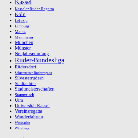
Kassel
Kasseler Ruder-Regatta
Köln
Leipzig
Limburg
Mainz
Mannheim
München
Münster
Neujahrsempfang
Ruder-Bundesliga
Rüdersdorf
Schiersteiner Ruderregatta
Silvesterrudern
Stadtachter
Stadtmeisterschaften
Stammtisch
Ulm
Universität Kassel
Vereinsregatta
Wanderfahrten
Wiesbaden
Würzburg