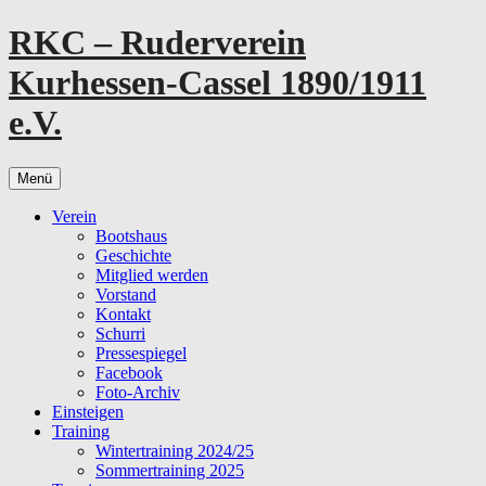
Zum
RKC – Ruderverein
Inhalt
springen
Kurhessen-Cassel 1890/1911
e.V.
Menü
Verein
Bootshaus
Geschichte
Mitglied werden
Vorstand
Kontakt
Schurri
Pressespiegel
Facebook
Foto-Archiv
Einsteigen
Training
Wintertraining 2024/25
Sommertraining 2025