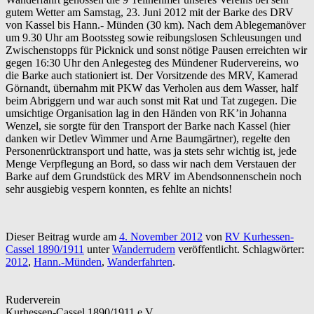
gutem Wetter am Samstag, 23. Juni 2012 mit der Barke des DRV
von Kassel bis Hann.- Münden (30 km). Nach dem Ablegemanöver
um 9.30 Uhr am Bootssteg sowie reibungslosen Schleusungen und
Zwischenstopps für Picknick und sonst nötige Pausen erreichten wir
gegen 16:30 Uhr den Anlegesteg des Mündener Rudervereins, wo
die Barke auch stationiert ist. Der Vorsitzende des MRV, Kamerad
Görnandt, übernahm mit PKW das Verholen aus dem Wasser, half
beim Abriggern und war auch sonst mit Rat und Tat zugegen. Die
umsichtige Organisation lag in den Händen von RK’in Johanna
Wenzel, sie sorgte für den Transport der Barke nach Kassel (hier
danken wir Detlev Wimmer und Arne Baumgärtner), regelte den
Personenrücktransport und hatte, was ja stets sehr wichtig ist, jede
Menge Verpflegung an Bord, so dass wir nach dem Verstauen der
Barke auf dem Grundstück des MRV im Abendsonnenschein noch
sehr ausgiebig vespern konnten, es fehlte an nichts!
Dieser Beitrag wurde am
4. November 2012
von
RV Kurhessen-
Cassel 1890/1911
unter
Wanderrudern
veröffentlicht. Schlagwörter:
2012
,
Hann.-Münden
,
Wanderfahrten
.
Ruderverein
Kurhessen-Cassel 1890/1911 e.V.