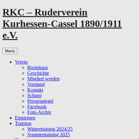
Zum
RKC – Ruderverein
Inhalt
springen
Kurhessen-Cassel 1890/1911
e.V.
Menü
Verein
Bootshaus
Geschichte
Mitglied werden
Vorstand
Kontakt
Schurri
Pressespiegel
Facebook
Foto-Archiv
Einsteigen
Training
Wintertraining 2024/25
Sommertraining 2025