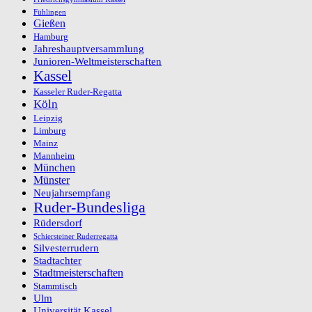
Fühlingen
Gießen
Hamburg
Jahreshauptversammlung
Junioren-Weltmeisterschaften
Kassel
Kasseler Ruder-Regatta
Köln
Leipzig
Limburg
Mainz
Mannheim
München
Münster
Neujahrsempfang
Ruder-Bundesliga
Rüdersdorf
Schiersteiner Ruderregatta
Silvesterrudern
Stadtachter
Stadtmeisterschaften
Stammtisch
Ulm
Universität Kassel