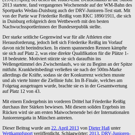
2013 startete, fand vergangenes Wochenende auf der WM-Bahn des
Sportparks Wedau-Duisburg auch der DRV-Junioren-Test statt. Mit
von der Partie war Friederike Reißig vom RKC 1890/1911, die sich
in Duisburg erfolgreich dem Wettbewerb mit den besten
Nachwuchssportlerinnen der Bundesrepublik stellte.
Der starke seitliche Gegenwind war für alle Athleten eine
Herausforderung, jedoch ließ sich Friederike Reißig im Vorlauf
davon nicht beeindrucken. In einem spannenden Rennen kämpfte
sie sich auf Platz 2, was eine direkte Qualifikation für die Plätze 1-
18 bedeutete. Motiviert stürzte sie sich daraufhin ins
Wellengetümmel des Zwischenlaufs, wo sie zu Beginn an der Spitze
mitfuhr. Krankheitsbedingt verließen sie nach der 500m-Marke
allerdings die Kräfte, sodass sie der Konkurrenz weichen musste
und als vierte hinter die Ziellinie fuhr. Im B-Finale, welches am
Folgetag ausgetragen wurde, brachte sie es in der Gesamtwertung
auf Platz 12 von 43.
Mit einem Endergebnis im vorderen Drittel hat Friederike Reißig
durchaus ihre Stärken bewiesen. Mit diesem soliden Ergebnis im
Rücken wird sie am ersten Maiwochenende bei der Internationalen
Juniorenregatta in München antreten.
Dieser Beitrag wurde am
22. April 2013
von
Dieter Haß
unter
Wettkampfsport
veröffentlicht. Schlagwörter:
2013
,
DRV-Junioren-