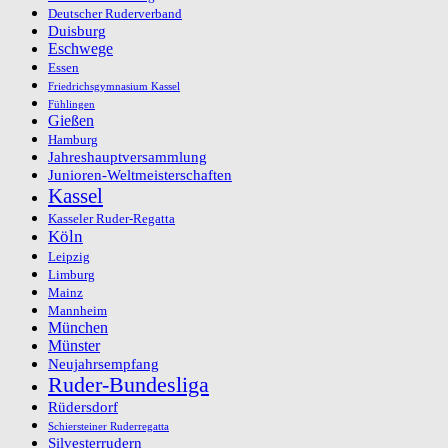
Deutscher Ruderverband
Duisburg
Eschwege
Essen
Friedrichsgymnasium Kassel
Fühlingen
Gießen
Hamburg
Jahreshauptversammlung
Junioren-Weltmeisterschaften
Kassel
Kasseler Ruder-Regatta
Köln
Leipzig
Limburg
Mainz
Mannheim
München
Münster
Neujahrsempfang
Ruder-Bundesliga
Rüdersdorf
Schiersteiner Ruderregatta
Silvesterrudern