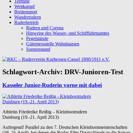
Termine
Wettkampf
Breitensport
Wanderrudern
Ruderbetrieb
Rudern und Corona
Hinweise des Wasser- und Schifffahrtsamtes
Pegelstände
Gütemessstelle Wahnhausen
Sonnenstand
Schlagwort-Archiv:
DRV-Junioren-Test
Kasseler Junior-Ruderin vorne mit dabei
Athletin Friederike Reißig – Kleinbootrudern
Duisburg (19.-21. April 2013)
Aufregend! Parallel zu den 7. Deutschen Kleinbootmeisterschaften
(19.-21.April), bei denen die Ruder-Elite Deutschlands in die Saison