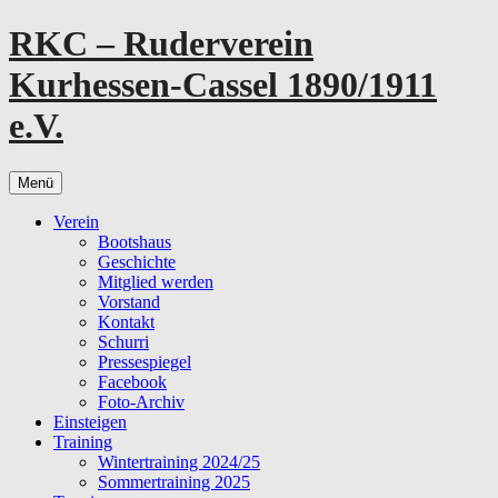
Zum
RKC – Ruderverein
Inhalt
springen
Kurhessen-Cassel 1890/1911
e.V.
Menü
Verein
Bootshaus
Geschichte
Mitglied werden
Vorstand
Kontakt
Schurri
Pressespiegel
Facebook
Foto-Archiv
Einsteigen
Training
Wintertraining 2024/25
Sommertraining 2025