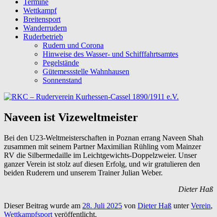
Termine
Wettkampf
Breitensport
Wanderrudern
Ruderbetrieb
Rudern und Corona
Hinweise des Wasser- und Schifffahrtsamtes
Pegelstände
Gütemessstelle Wahnhausen
Sonnenstand
Naveen ist Vizeweltmeister
Bei den U23-Weltmeisterschaften in Poznan errang Naveen Shah
zusammen mit seinem Partner
Maximilian Rühling vom Mainzer
RV die Silbermedaille im Leichtgewichts-Doppelzweier. Unser
ganzer Verein ist stolz auf diesen Erfolg, und wir gratulieren den
beiden Ruderern und unserem Trainer Julian Weber.
Dieter Haß
Dieser Beitrag wurde am
28. Juli 2025
von
Dieter Haß
unter
Verein
,
Wettkampfsport
veröffentlicht.