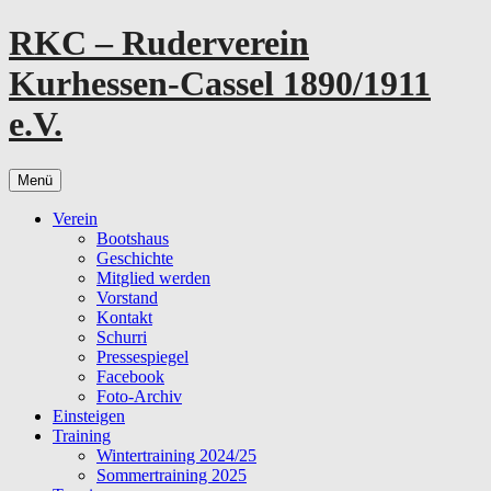
Zum
RKC – Ruderverein
Inhalt
springen
Kurhessen-Cassel 1890/1911
e.V.
Menü
Verein
Bootshaus
Geschichte
Mitglied werden
Vorstand
Kontakt
Schurri
Pressespiegel
Facebook
Foto-Archiv
Einsteigen
Training
Wintertraining 2024/25
Sommertraining 2025