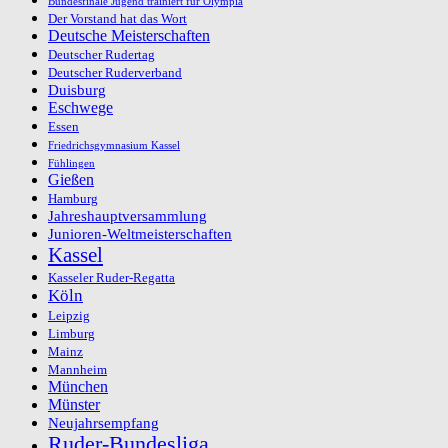
Bundesfinale Jugend trainiert für Olympia
Der Vorstand hat das Wort
Deutsche Meisterschaften
Deutscher Rudertag
Deutscher Ruderverband
Duisburg
Eschwege
Essen
Friedrichsgymnasium Kassel
Fühlingen
Gießen
Hamburg
Jahreshauptversammlung
Junioren-Weltmeisterschaften
Kassel
Kasseler Ruder-Regatta
Köln
Leipzig
Limburg
Mainz
Mannheim
München
Münster
Neujahrsempfang
Ruder-Bundesliga