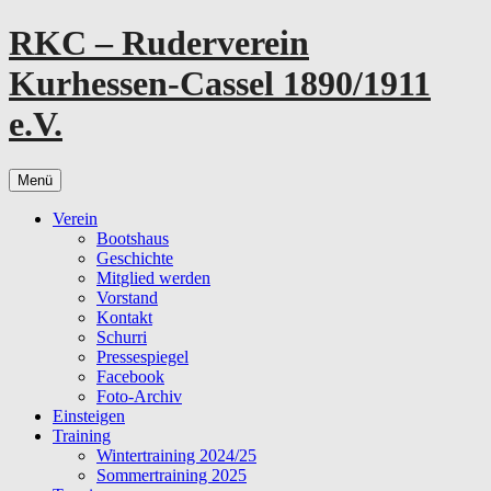
Zum
RKC – Ruderverein
Inhalt
springen
Kurhessen-Cassel 1890/1911
e.V.
Menü
Verein
Bootshaus
Geschichte
Mitglied werden
Vorstand
Kontakt
Schurri
Pressespiegel
Facebook
Foto-Archiv
Einsteigen
Training
Wintertraining 2024/25
Sommertraining 2025