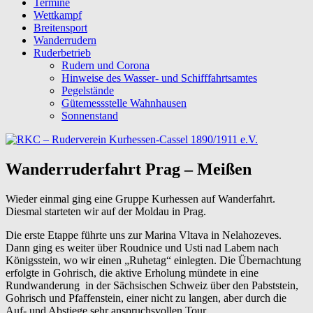
Termine
Wettkampf
Breitensport
Wanderrudern
Ruderbetrieb
Rudern und Corona
Hinweise des Wasser- und Schifffahrtsamtes
Pegelstände
Gütemessstelle Wahnhausen
Sonnenstand
Wanderruderfahrt Prag – Meißen
Wieder einmal ging eine Gruppe Kurhessen auf Wanderfahrt.
Diesmal starteten wir auf der Moldau in Prag.
Die erste Etappe führte uns zur Marina Vltava in Nelahozeves.
Dann ging es weiter über Roudnice und Usti nad Labem nach
Königsstein, wo wir einen „Ruhetag“ einlegten. Die Übernachtung
erfolgte in Gohrisch, die aktive Erholung mündete in eine
Rundwanderung in der Sächsischen Schweiz über den Pabststein,
Gohrisch und Pfaffenstein, einer nicht zu langen, aber durch die
Auf- und Abstiege sehr anspruchsvollen Tour.