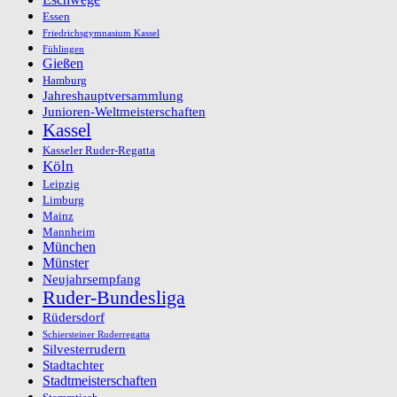
Essen
Friedrichsgymnasium Kassel
Fühlingen
Gießen
Hamburg
Jahreshauptversammlung
Junioren-Weltmeisterschaften
Kassel
Kasseler Ruder-Regatta
Köln
Leipzig
Limburg
Mainz
Mannheim
München
Münster
Neujahrsempfang
Ruder-Bundesliga
Rüdersdorf
Schiersteiner Ruderregatta
Silvesterrudern
Stadtachter
Stadtmeisterschaften