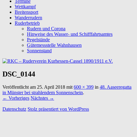
Termine
Wettkampf
Breitensport
Wanderrudern
Ruderbetrieb
Rudern und Corona
Hinweise des Wasser- und Schifffahrtsamtes
Pegelstände
Gütemessstelle Wahnhausen
Sonnenstand
DSC_0144
Veröffentlicht am
25. April 2018
mit
600 × 399
in
48. Aaseeregatta
in Münster bei strahlendem Sonnenschein
.
← Vorheriges
Nächstes →
Datenschutz
Stolz präsentiert von WordPress