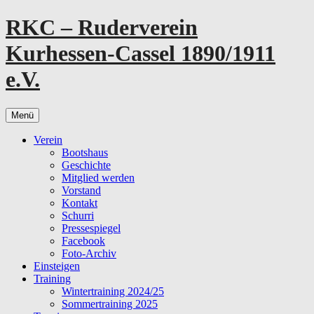
Zum
RKC – Ruderverein
Inhalt
springen
Kurhessen-Cassel 1890/1911
e.V.
Menü
Verein
Bootshaus
Geschichte
Mitglied werden
Vorstand
Kontakt
Schurri
Pressespiegel
Facebook
Foto-Archiv
Einsteigen
Training
Wintertraining 2024/25
Sommertraining 2025