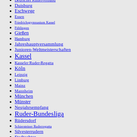
Deutscher Ruderverband
Duisburg
Eschwege
Essen
Friedrichsgymnasium Kassel
Fühlingen
Gießen
Hamburg
Jahreshauptversammlung
Junioren-Weltmeisterschaften
Kassel
Kasseler Ruder-Regatta
Köln
Leipzig
Limburg
Mainz
Mannheim
München
Münster
Neujahrsempfang
Ruder-Bundesliga
Rüdersdorf
Schiersteiner Ruderregatta
Silvesterrudern
Stadtachter