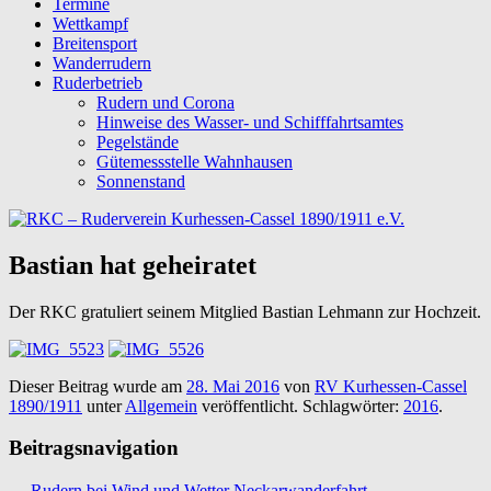
Termine
Wettkampf
Breitensport
Wanderrudern
Ruderbetrieb
Rudern und Corona
Hinweise des Wasser- und Schifffahrtsamtes
Pegelstände
Gütemessstelle Wahnhausen
Sonnenstand
Bastian hat geheiratet
Der RKC gratuliert seinem Mitglied Bastian Lehmann zur Hochzeit.
Dieser Beitrag wurde am
28. Mai 2016
von
RV Kurhessen-Cassel
1890/1911
unter
Allgemein
veröffentlicht. Schlagwörter:
2016
.
Beitragsnavigation
←
Rudern bei Wind und Wetter
Neckarwanderfahrt
→