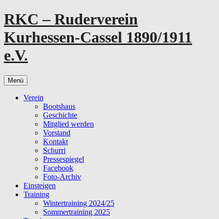
Zum
RKC – Ruderverein
Inhalt
springen
Kurhessen-Cassel 1890/1911
e.V.
Menü
Verein
Bootshaus
Geschichte
Mitglied werden
Vorstand
Kontakt
Schurri
Pressespiegel
Facebook
Foto-Archiv
Einsteigen
Training
Wintertraining 2024/25
Sommertraining 2025