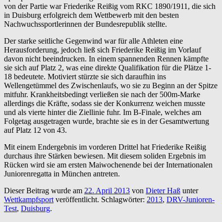
von der Partie war Friederike Reißig vom RKC 1890/1911, die sich
in Duisburg erfolgreich dem Wettbewerb mit den besten
Nachwuchssportlerinnen der Bundesrepublik stellte.
Der starke seitliche Gegenwind war für alle Athleten eine
Herausforderung, jedoch ließ sich Friederike Reißig im Vorlauf
davon nicht beeindrucken. In einem spannenden Rennen kämpfte
sie sich auf Platz 2, was eine direkte Qualifikation für die Plätze 1-
18 bedeutete. Motiviert stürzte sie sich daraufhin ins
Wellengetümmel des Zwischenlaufs, wo sie zu Beginn an der Spitze
mitfuhr. Krankheitsbedingt verließen sie nach der 500m-Marke
allerdings die Kräfte, sodass sie der Konkurrenz weichen musste
und als vierte hinter die Ziellinie fuhr. Im B-Finale, welches am
Folgetag ausgetragen wurde, brachte sie es in der Gesamtwertung
auf Platz 12 von 43.
Mit einem Endergebnis im vorderen Drittel hat Friederike Reißig
durchaus ihre Stärken bewiesen. Mit diesem soliden Ergebnis im
Rücken wird sie am ersten Maiwochenende bei der Internationalen
Juniorenregatta in München antreten.
Dieser Beitrag wurde am
22. April 2013
von
Dieter Haß
unter
Wettkampfsport
veröffentlicht. Schlagwörter:
2013
,
DRV-Junioren-
Test
,
Duisburg
.