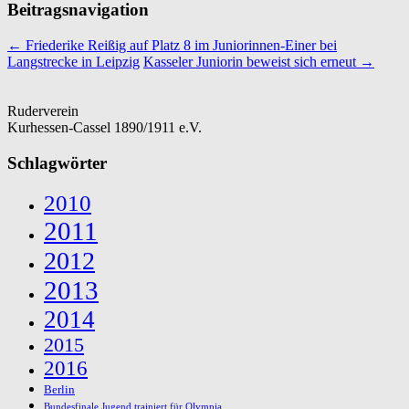
Beitragsnavigation
←
Friederike Reißig auf Platz 8 im Juniorinnen-Einer bei
Langstrecke in Leipzig
Kasseler Juniorin beweist sich erneut
→
Ruderverein
Kurhessen-Cassel 1890/1911 e.V.
Schlagwörter
2010
2011
2012
2013
2014
2015
2016
Berlin
Bundesfinale Jugend trainiert für Olympia