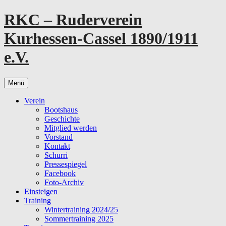
Zum
RKC – Ruderverein
Inhalt
springen
Kurhessen-Cassel 1890/1911
e.V.
Menü
Verein
Bootshaus
Geschichte
Mitglied werden
Vorstand
Kontakt
Schurri
Pressespiegel
Facebook
Foto-Archiv
Einsteigen
Training
Wintertraining 2024/25
Sommertraining 2025