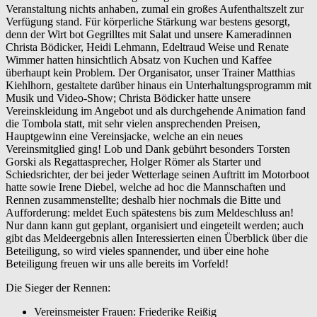
Veranstaltung nichts anhaben, zumal ein großes Aufenthaltszelt zur
Verfügung stand. Für körperliche Stärkung war bestens gesorgt,
denn der Wirt bot Gegrilltes mit Salat und unsere Kameradinnen
Christa Bödicker, Heidi Lehmann, Edeltraud Weise und Renate
Wimmer hatten hinsichtlich Absatz von Kuchen und Kaffee
überhaupt kein Problem. Der Organisator, unser Trainer Matthias
Kiehlhorn, gestaltete darüber hinaus ein Unterhaltungsprogramm mit
Musik und Video-Show; Christa Bödicker hatte unsere
Vereinskleidung im Angebot und als durchgehende Animation fand
die Tombola statt, mit sehr vielen ansprechenden Preisen,
Hauptgewinn eine Vereinsjacke, welche an ein neues
Vereinsmitglied ging! Lob und Dank gebührt besonders Torsten
Gorski als Regattasprecher, Holger Römer als Starter und
Schiedsrichter, der bei jeder Wetterlage seinen Auftritt im Motorboot
hatte sowie Irene Diebel, welche ad hoc die Mannschaften und
Rennen zusammenstellte; deshalb hier nochmals die Bitte und
Aufforderung: meldet Euch spätestens bis zum Meldeschluss an!
Nur dann kann gut geplant, organisiert und eingeteilt werden; auch
gibt das Meldeergebnis allen Interessierten einen Überblick über die
Beteiligung, so wird vieles spannender, und über eine hohe
Beteiligung freuen wir uns alle bereits im Vorfeld!
Die Sieger der Rennen:
Vereinsmeister Frauen: Friederike Reißig