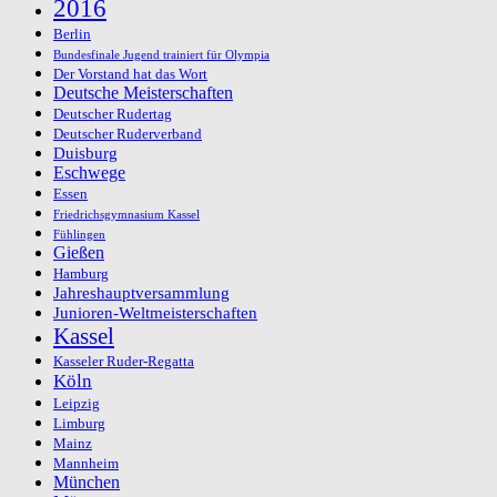
2016
Berlin
Bundesfinale Jugend trainiert für Olympia
Der Vorstand hat das Wort
Deutsche Meisterschaften
Deutscher Rudertag
Deutscher Ruderverband
Duisburg
Eschwege
Essen
Friedrichsgymnasium Kassel
Fühlingen
Gießen
Hamburg
Jahreshauptversammlung
Junioren-Weltmeisterschaften
Kassel
Kasseler Ruder-Regatta
Köln
Leipzig
Limburg
Mainz
Mannheim
München