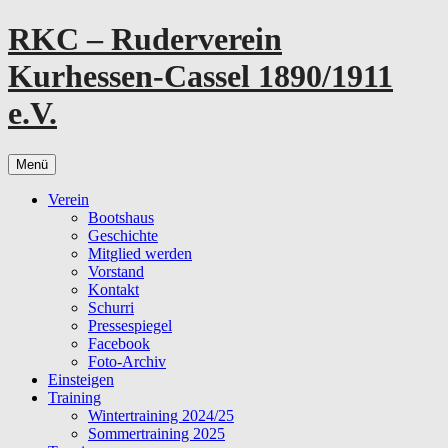
Zum
RKC – Ruderverein
Inhalt
springen
Kurhessen-Cassel 1890/1911
e.V.
Menü
Verein
Bootshaus
Geschichte
Mitglied werden
Vorstand
Kontakt
Schurri
Pressespiegel
Facebook
Foto-Archiv
Einsteigen
Training
Wintertraining 2024/25
Sommertraining 2025