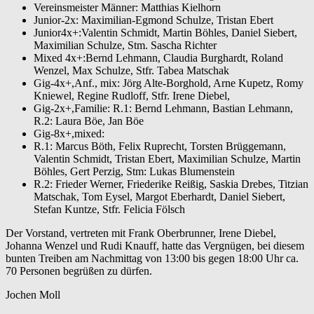
Vereinsmeister Männer: Matthias Kielhorn
Junior-2x: Maximilian-Egmond Schulze, Tristan Ebert
Junior4x+:Valentin Schmidt, Martin Böhles, Daniel Siebert,
Maximilian Schulze, Stm. Sascha Richter
Mixed 4x+:Bernd Lehmann, Claudia Burghardt, Roland
Wenzel, Max Schulze, Stfr. Tabea Matschak
Gig-4x+,Anf., mix: Jörg Alte-Borghold, Arne Kupetz, Romy
Kniewel, Regine Rudloff, Stfr. Irene Diebel,
Gig-2x+,Familie: R.1: Bernd Lehmann, Bastian Lehmann,
R.2: Laura Böe, Jan Böe
Gig-8x+,mixed:
R.1: Marcus Böth, Felix Ruprecht, Torsten Brüggemann,
Valentin Schmidt, Tristan Ebert, Maximilian Schulze, Martin
Böhles, Gert Perzig, Stm: Lukas Blumenstein
R.2: Frieder Werner, Friederike Reißig, Saskia Drebes, Titzian
Matschak, Tom Eysel, Margot Eberhardt, Daniel Siebert,
Stefan Kuntze, Stfr. Felicia Fölsch
Der Vorstand, vertreten mit Frank Oberbrunner, Irene Diebel,
Johanna Wenzel und Rudi Knauff, hatte das Vergnügen, bei diesem
bunten Treiben am Nachmittag von 13:00 bis gegen 18:00 Uhr ca.
70 Personen begrüßen zu dürfen.
Jochen Moll